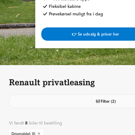
Fleksibel kabine
Prøvekørsel muligt fra i dag
👉 Se udvalg & priser her
Renault privatleasing
Filter
(2)
Vi fandt
8
biler til bestilling
Drivmiddel: El