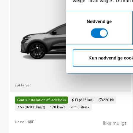
vælge 'Tillad valgte'. Du kan 
Samtykkevalg
Nødvendige
Kun nødvendige cook
4 farver
Gratis installation af ladeboks
El (625 km)
220 hk
7.9s (0-100 km/t)
170 km/t
Forhjulstræk
Hessel HiRE
Ikke muligt