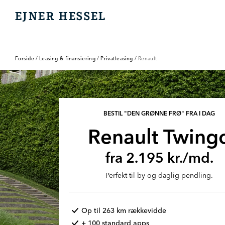
EJNER HESSEL
EJNER HESSEL
Forside
/
Leasing & finansiering
/
Privatleasing
/
Renault
BESTIL "DEN GRØNNE FRØ" FRA I DAG
Renault Twing
fra 2.195 kr./md.
Perfekt til by og daglig pendling.
Op til 263 km rækkevidde
+ 100 standard apps