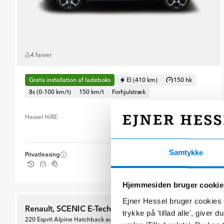
4 farver
Gratis installation af ladeboks
El (410 km)
150 hk
8s (0-100 km/t)
150 km/t
Forhjulstræk
Hessel HiRE
Ikke muligt
Samtykke
2.795 kr./md.
Privatleasing
Udbetaling 14.995 kr.
Hjemmesiden bruger cookie
Ejner Hessel bruger cookies t
Renault, SCENIC E-Tech Electric
trykke på 'tillad alle', giver
220 Esprit Alpine Hatchback aut.