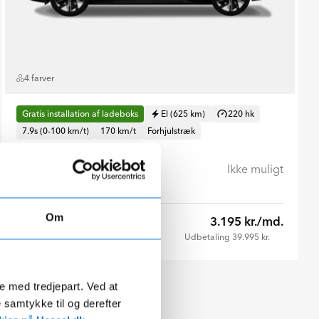
4 farver
Gratis installation af ladeboks
El (625 km)
220 hk
7.9s (0-100 km/t)
170 km/t
Forhjulstræk
Hessel HiRE
Ikke muligt
Om
3.195 kr./md.
Privatleasing
Udbetaling 39.995 kr.
de med tredjepart. Ved at
e samtykke til og derefter