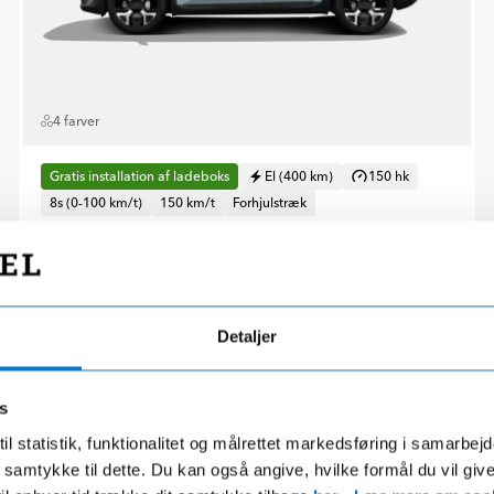
4 farver
Gratis installation af ladeboks
El (400 km)
150 hk
8s (0-100 km/t)
150 km/t
Forhjulstræk
Hessel HiRE
Ikke muligt
Detaljer
2.995 kr./md.
Privatleasing
Udbetaling 14.995 kr.
s
il statistik, funktionalitet og målrettet markedsføring i samarbej
Renault, SCENIC E-Tech Electric
 du samtykke til dette. Du kan også angive, hvilke formål du vil giv
220 Iconic Hatchback aut.