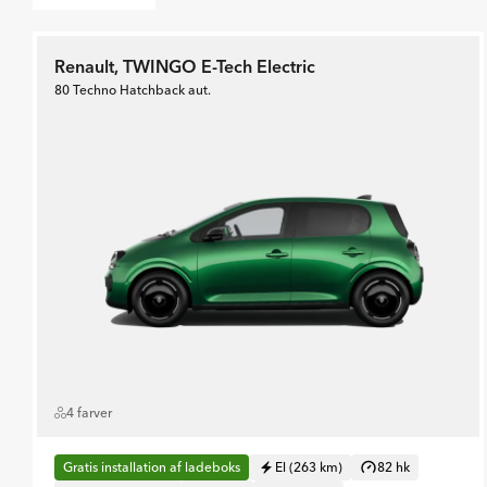
Renault, TWINGO E-Tech Electric
80 Techno Hatchback aut.
4 farver
Gratis installation af ladeboks
El (263 km)
82 hk