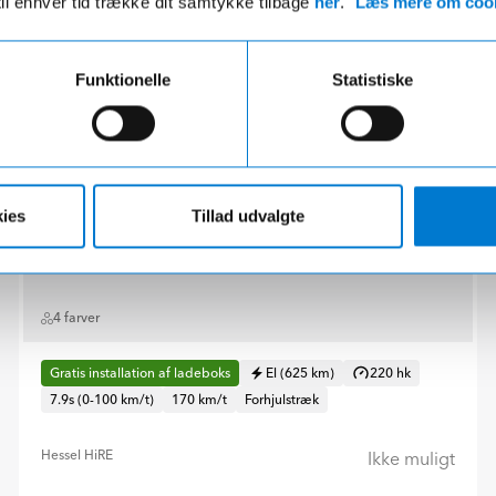
til enhver tid trække dit samtykke tilbage
her
.
Læs mere om cook
Funktionelle
Statistiske
ies
Tillad udvalgte
4 farver
Gratis installation af ladeboks
El (625 km)
220 hk
7.9s (0-100 km/t)
170 km/t
Forhjulstræk
Hessel HiRE
Ikke muligt