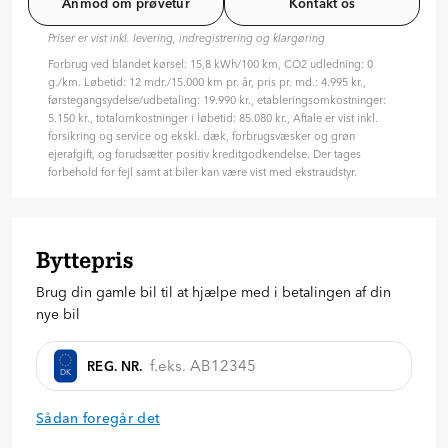
Anmod om prøvetur
Kontakt os
Det vil give dig 1.667 km i gennemsnittet om måneden
Priser er vist inkl. levering, indregistrering og klargøring
Anmod om tilbud
Forbrug ved blandet kørsel: 15,8 kWh/100 km, CO2 udledning: 0
g./km. Løbetid: 12 mdr./15.000 km pr. år, pris pr. md.: 4.995 kr.,
førstegangsydelse/udbetaling: 19.990 kr., etableringsomkostninger:
5.150 kr., totalomkostninger i løbetid: 85.080 kr., Aftale er vist inkl.
forsikring og service og ekskl. dæk, forbrugsvæsker og grøn
ejerafgift, og forudsætter positiv kreditgodkendelse. Der tages
forbehold for fejl samt at biler kan være vist med ekstraudstyr.
Byttepris
Brug din gamle bil til at hjælpe med i betalingen af din
nye bil
REG. NR.
DK
Sådan foregår det