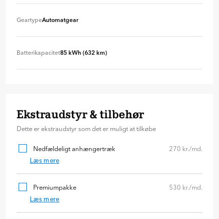
Baghjulstræk
+ 0 kr
Geartype
Automatgear
Automatgear
+ 0 kr
Batterikapacitet
85 kWh (632 km)
85 kWh (632 km)
+ 0 kr
Ekstraudstyr & tilbehør
Dette er ekstraudstyr som det er muligt at tilkøbe
Nedfældeligt anhængertræk
270 kr./md.
Læs mere
Premiumpakke
530 kr./md.
Læs mere