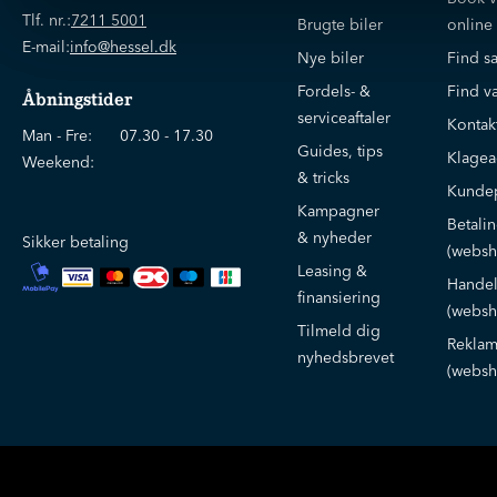
Tlf. nr.:
7211 5001
Brugte biler
online
E-mail:
info@hessel.dk
Nye biler
Find s
Fordels- &
Find v
Åbningstider
serviceaftaler
Kontak
Man - Fre:
07.30 - 17.30
Guides, tips
Klage
Weekend:
& tricks
Kundep
Kampagner
Betali
& nyheder
Sikker betaling
(websh
Leasing &
Handel
finansiering
(websh
Tilmeld dig
Reklam
nyhedsbrevet
(websh