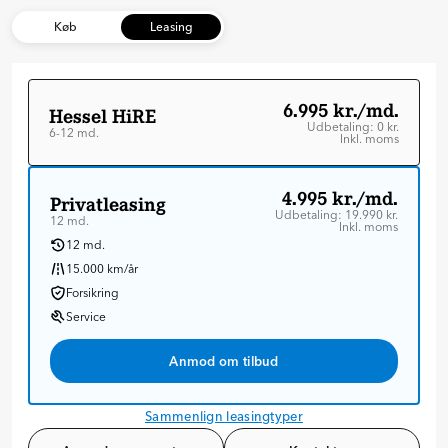
Køb
Leasing
6.995 kr./md.
Hessel HiRE
Udbetaling: 0 kr.
6-12 md.
Inkl. moms
6-12 md.
10.000 km i perioden (6 mdr.)
4.995 kr./md.
Privatleasing
Forsikring
Udbetaling: 19.990 kr.
12 md.
Inkl. moms
Grøn ejerafgift
12 md.
Service
15.000 km/år
Forsikring
Tilpas din aftale
Hvor lang tid ønsker du aftalen skal løbe?
Service
6 mdr.
Anmod om tilbud
6
7
8
9
10
11
12
Hvor mange km pr. md ønsker du i perioden?
Sammenlign leasingtyper
Km. i perioden
10.000 km