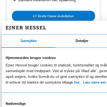
👉 Gratis Clever-installation
Samtykke
Detaljer
Hjemmesiden bruger cookies
Ejner Hessel bruger cookies til statistik, funktionalitet og må
HESSEL STARPLUS BUSINESS
samarbejde med tredjepart. Ved at trykke på 'tillad alle', giv
Fordelsaftale
også angive, hvilke formål du vil give samtykke til og derefte
kun 179 kr/md.*
til enhver tid trække dit samtykke tilbage
her
.
Læs mere om c
Eksklusivt for Mercedes ejere
Samtykkevalg
Nødvendige
12 bilvaske årligt