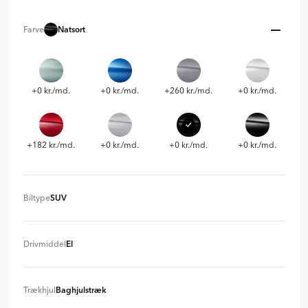
Farve
Natsort
+0 kr./md.
+0 kr./md.
+260 kr./md.
+0 kr./md.
+182 kr./md.
+0 kr./md.
+0 kr./md.
+0 kr./md.
Biltype
SUV
SUV
+ 0 kr
Drivmiddel
El
El
+ 0 kr
Trækhjul
Baghjulstræk