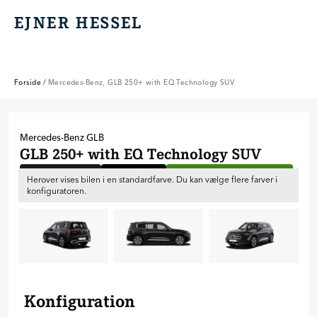
EJNER HESSEL
EJNER HESSEL
Forside
/
Mercedes-Benz, GLB 250+ with EQ Technology SUV
Mercedes-Benz
GLB
GLB 250+ with EQ Technology SUV
Ny bil til bestilling
Inkl. forsikring
Gratis installation af ladeboks
Herover vises bilen i en standardfarve. Du kan vælge flere farver i
konfiguratoren.
Konfiguration