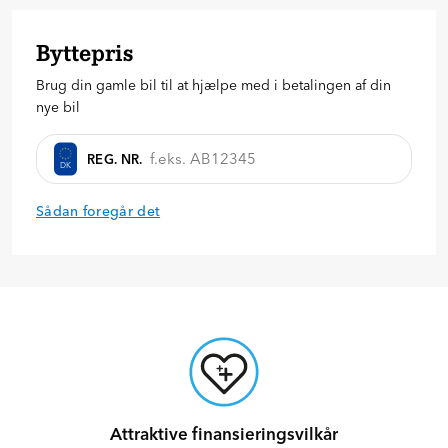
46.998
kr.
Byttepris
20
%
30
%
40
%
Brug din gamle bil til at hjælpe med i betalingen af din
Anmod om tilbud
nye bil
REG. NR.
DK
Sådan foregår det
Attraktive finansieringsvilkår