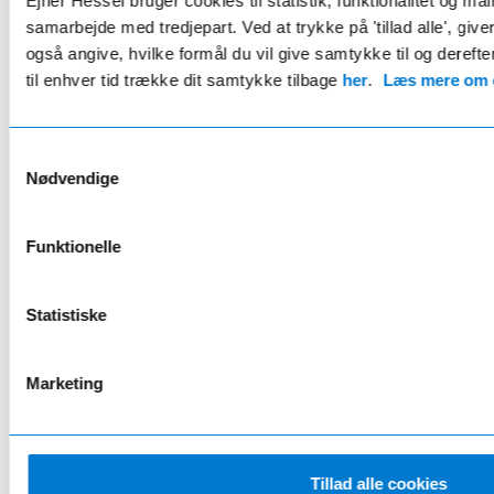
Ejner Hessel bruger cookies til statistik, funktionalitet og må
samarbejde med tredjepart. Ved at trykke på 'tillad alle', giv
også angive, hvilke formål du vil give samtykke til og derefte
HESSEL PLUS
til enhver tid trække dit samtykke tilbage
her
.
Læs mere om c
Renault fordelsaftale
649 kr/år
Samtykkevalg
Nødvendige
Eksklusivt for Renault ejere
Funktionelle
15% rabat på værkstedet
12 gratis bilvaske pr. år
Statistiske
2 gratis hjulskift pr. år
18 øre rabat pr. liter brændstof
Marketing
Læs mere her
Tillad alle cookies