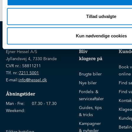
Tillad udvalgte
Kun nødvendige cookies
EJNER HESSEL
Bliv
Kunde
Ejner Hessel A/S
klogere på
Jyllandsvej 4, 7330 Brande
CVR nr.:
58811211
Book v
Tlf. nr.:
7211 5001
Brugte biler
online
E-mail:
info@hessel.dk
Nye biler
Find s
Fordels- &
Find v
Åbningstider
serviceaftaler
Kontak
Man - Fre:
07.30 - 17.30
Guides, tips
Klage
Weekend:
& tricks
Kundep
Kampagner
Betali
& nyheder
Sikker betaling