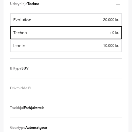
Udstyrlinje
Techno
Evolution
- 20.000 kr.
Techno
+ 0 kr.
Iconic
+ 10.000 kr.
Biltype
SUV
SUV
+ 0 kr
Drivmiddel
El
El
+ 0 kr
Trækhjul
Forhjulstræk
Forhjulstræk
+ 0 kr
Geartype
Automatgear