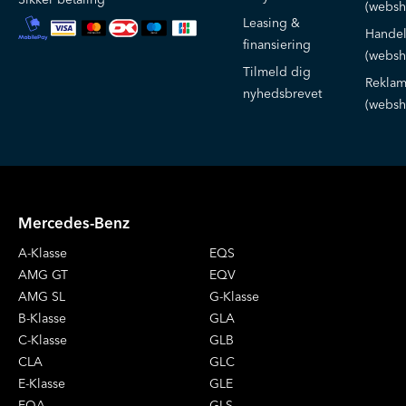
(websh
Leasing &
Handel
finansiering
(websh
Tilmeld dig
Reklam
nyhedsbrevet
(websh
Mercedes-Benz
A-Klasse
EQS
AMG GT
EQV
AMG SL
G-Klasse
B-Klasse
GLA
C-Klasse
GLB
CLA
GLC
E-Klasse
GLE
EQA
GLS