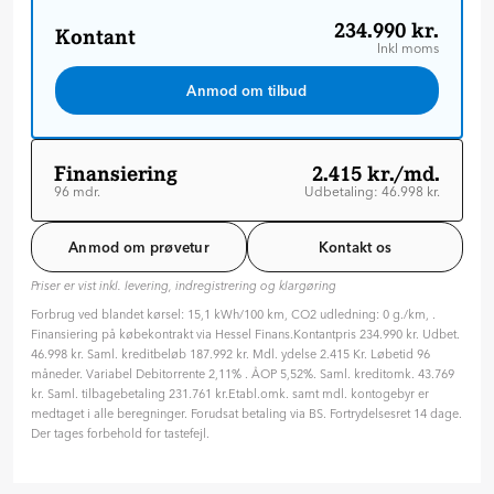
234.990 kr.
Kontant
Inkl moms
Anmod om tilbud
Finansiering
2.415 kr./md.
96 mdr.
Udbetaling: 46.998 kr.
Løbetid: 96 mdr
Variabel rente
Anmod om prøvetur
Kontakt os
ÅOP: 5.52 %
Priser er vist inkl. levering, indregistrering og klargøring
Tilpas din aftale
Forbrug ved blandet kørsel: 15,1 kWh/100 km, CO2 udledning: 0 g./km, .
Hvilken type rente ønsker du?
Finansiering på købekontrakt via Hessel Finans.Kontantpris 234.990 kr. Udbet.
Variabel
Fast
46.998 kr. Saml. kreditbeløb 187.992 kr. Mdl. ydelse 2.415 Kr. Løbetid 96
måneder. Variabel Debitorrente 2,11% . ÅOP 5,52%. Saml. kreditomk. 43.769
Hvor længe skal finansieringen løbe? (måneder)
kr. Saml. tilbagebetaling 231.761 kr.Etabl.omk. samt mdl. kontogebyr er
96 mdr. ( 8 år )
medtaget i alle beregninger. Forudsat betaling via BS. Fortrydelsesret 14 dage.
Der tages forbehold for tastefejl.
24
36
48
60
72
84
96
Hvor meget vil du betale på forhånd?