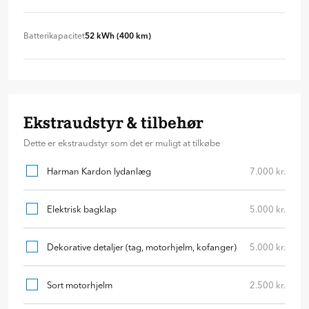
Automatgear
+ 0 kr
Batterikapacitet
52 kWh (400 km)
52 kWh (400 km)
+ 0 kr
Ekstraudstyr & tilbehør
Dette er ekstraudstyr som det er muligt at tilkøbe
Harman Kardon lydanlæg
7.000 kr.
Elektrisk bagklap
5.000 kr.
Dekorative detaljer (tag, motorhjelm, kofanger)
5.000 kr.
Sort motorhjelm
2.500 kr.