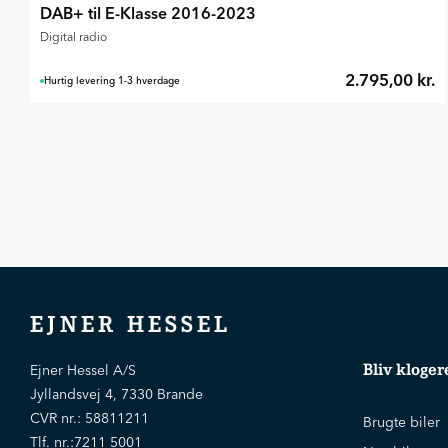
DAB+ til E-Klasse 2016-2023
Digital radio
2.795,00 kr.
Hurtig levering 1-3 hverdage
EJNER HESSEL
Bliv kloger
Ejner Hessel A/S
Jyllandsvej 4, 7330 Brande
CVR nr.:
58811211
Brugte biler
Tlf. nr.:
7211 5001