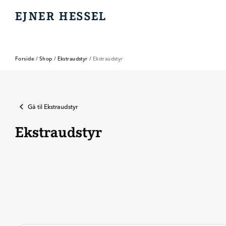
EJNER HESSEL
EJNER HESSEL
Forside
/
Shop
/
Ekstraudstyr
/
Ekstraudstyr
Gå til
Ekstraudstyr
Ekstraudstyr
Elektronik &
Kabinevarmere
Lys
Mobilopladning
software