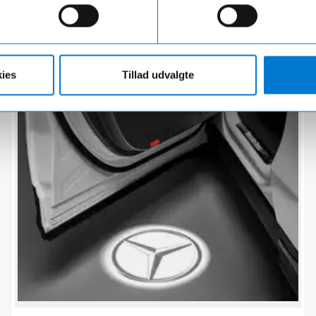
LED AMG Logo projektor til Mercedes
Til fordøre
3.045,00 kr.
Hurtig levering 1-3 hverdage
ies
Tillad udvalgte