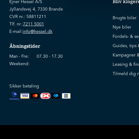
Bliv kloger
Ejner Hessel A/S
Jyllandsvej 4, 7330 Brande
CVR nr.:
58811211
Brugte biler
Tlf. nr.:
7211 5001
Nye biler
E-mail:
info@hessel.dk
Fordels- & se
Guides, tips 
Åbningstider
Kampagner &
Man - Fre:
07.30 - 17.30
Weekend:
Leasing & fin
Tilmeld dig 
Sikker betaling