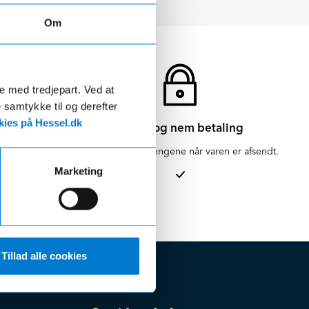
Om
de med tredjepart. Ved at
e samtykke til og derefter
ies på Hessel.dk
Sikker og nem betaling
en for 1-3
Vi hæver først pengene når varen er afsendt.
Marketing
Tillad alle cookies