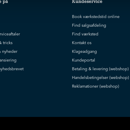
e på
Kundeservice
Book værkstedstid online
Find salgsafdeling
rviceaftaler
Find værksted
& tricks
Kontakt os
 nyheder
Klageadgang
ansiering
Kundeportal
nyhedsbrevet
Betaling & levering (webshop)
Handelsbetingelser (webshop)
Reklamationer (webshop)