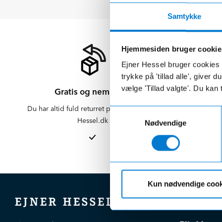
Samtykke
Hjemmesiden bruger cookie
Ejner Hessel bruger cookies t
trykke på 'tillad alle', giver
vælge 'Tillad valgte'. Du kan 
Gratis og nem retur
Du har altid fuld returret på varer købt på
Der er altid f
Samtykkevalg
Hessel.dk
er altid 
Nødvendige
afdelinge
Kun nødvendige cook
EJNER HESSEL