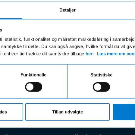
Detaljer
s
il statistik, funktionalitet og målrettet markedsføring i samarbej
 du samtykke til dette. Du kan også angive, hvilke formål du vil giv
til enhver tid trække dit samtykke tilbage
her
.
Læs mere om cook
Fri fragt
Hurtig levering
ri fragt på ordre over 599,- og der
VI leverer de fleste varer ind
gratis afhentning i en af vores
hverdage
Funktionelle
Statistiske
r uanset beløbet på din ordre
ies
Tillad udvalgte