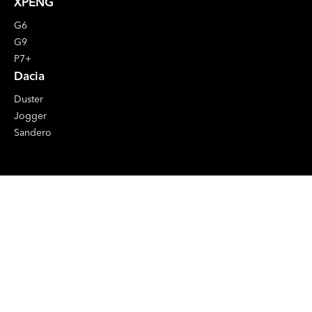
XPENG
G6
G9
P7+
Dacia
Duster
Jogger
Sandero