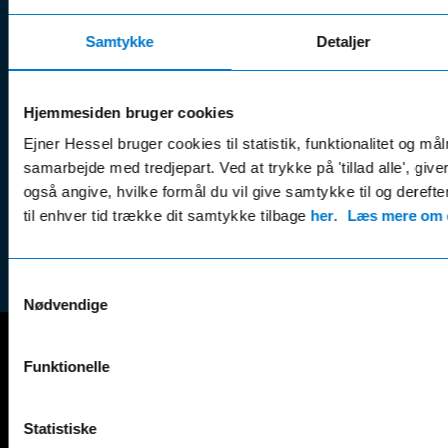
serviceaftaler
Kontak
Man - Fre:
07.30 - 17.30
Samtykke
Detaljer
Guides, tips
Klage
Weekend:
& tricks
Kundep
Kampagner
Betali
Hjemmesiden bruger cookies
& nyheder
Sikker betaling
(websh
Ejner Hessel bruger cookies til statistik, funktionalitet og må
Leasing &
Handel
samarbejde med tredjepart. Ved at trykke på 'tillad alle', giv
finansiering
(websh
også angive, hvilke formål du vil give samtykke til og derefte
Tilmeld dig
til enhver tid trække dit samtykke tilbage
her
.
Læs mere om c
Reklam
nyhedsbrevet
(websh
Samtykkevalg
Nødvendige
Funktionelle
Mercedes-Benz
A-Klasse
EQS
Statistiske
AMG GT
EQV