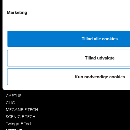
AMG SL
G-Klasse
B-Klasse
GLA
Marketing
C-Klasse
GLB
CLA
GLC
E-Klasse
GLE
EQA
GLS
Tillad alle cookies
EQB
Marco Polo
EQC
S-Klasse
Tillad udvalgte
EQE
V-Klasse
Renault
4 E-Tech
Kun nødvendige cookies
5 E-Tech
AUSTRAL
CAPTUR
CLIO
MEGANE E-TECH
SCENIC E-TECH
Twingo E-Tech