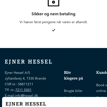
Sikker og nem betaling
Vi hæver først pengene når varen er afsendt.
EJNER HESSEL
Bliv
Kunde
Ejner Hessel A/S
klogere på
Jyllandsvej 4, 7330 Brande
CVR nr.:
58811211
Book v
Tlf. nr.:
7211 5001
Brugte biler
online
E-mail:
info@hessel.dk
Nye biler
Find s
Fordels- &
Find v
Åbningstider