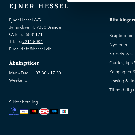
EJNER HESSEL
Bliv kloger
Ejner Hessel A/S
Jyllandsvej 4, 7330 Brande
CVR nr.:
58811211
Brugte biler
Tlf. nr.:
7211 5001
Nye biler
E-mail:
info@hessel.dk
Fordels- & se
Guides, tips 
Åbningstider
Kampagner &
Man - Fre:
07.30 - 17.30
Weekend:
Leasing & fin
Tilmeld dig 
Sikker betaling