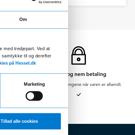
Om
de med tredjepart. Ved at
e samtykke til og derefter
ies på Hessel.dk
Sikker og nem betaling
Marketing
en for 1-3
Vi hæver først pengene når varen er afsendt.
Tillad alle cookies