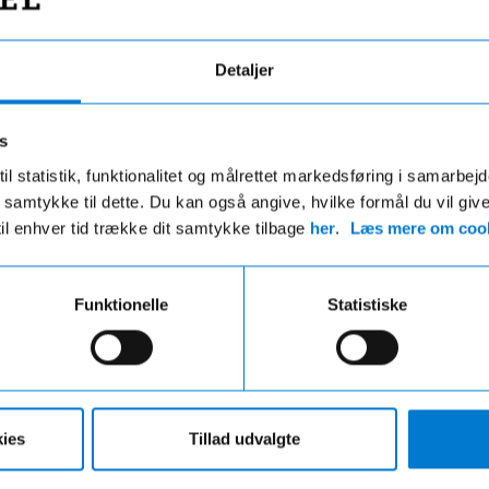
Detaljer
s
il statistik, funktionalitet og målrettet markedsføring i samarbej
 du samtykke til dette. Du kan også angive, hvilke formål du vil giv
til enhver tid trække dit samtykke tilbage
her
.
Læs mere om cook
Fri fragt
Hurtig levering
Funktionelle
Statistiske
ri fragt på ordre over 599,- og der
VI leverer de fleste varer ind
gratis afhentning i en af vores
hverdage
r uanset beløbet på din ordre
ies
Tillad udvalgte