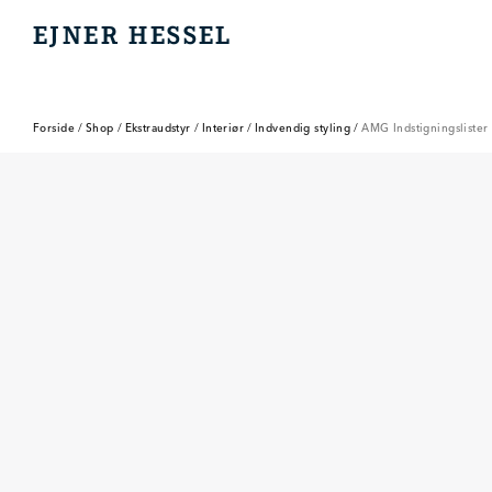
EJNER HESSEL
EJNER HESSEL
Forside
/
Shop
/
Ekstraudstyr
/
Interiør
/
Indvendig styling
/
AMG Indstigningslister