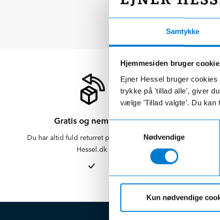
Samtykke
Hjemmesiden bruger cookie
Ejner Hessel bruger cookies t
trykke på 'tillad alle', giver
vælge 'Tillad valgte'. Du kan 
Gratis og nem retur
Samtykkevalg
Nødvendige
Du har altid fuld returret på varer købt på
Der er altid f
Hessel.dk
er altid 
afdelinge
Kun nødvendige cook