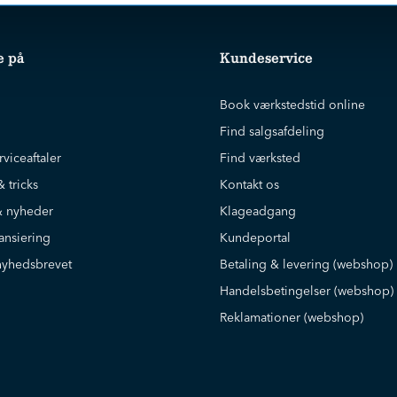
e på
Kundeservice
Book værkstedstid online
Find salgsafdeling
rviceaftaler
Find værksted
& tricks
Kontakt os
 nyheder
Klageadgang
ansiering
Kundeportal
nyhedsbrevet
Betaling & levering (webshop)
Handelsbetingelser (webshop)
Reklamationer (webshop)