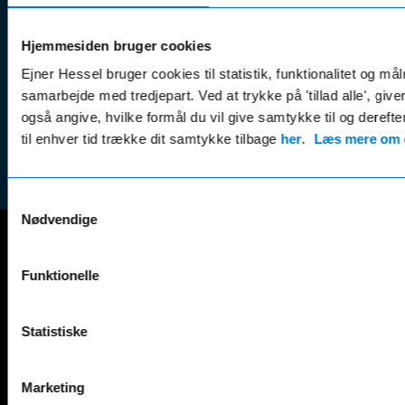
Kundep
Kampagner
Betali
& nyheder
Sikker betaling
Hjemmesiden bruger cookies
(websh
Leasing &
Ejner Hessel bruger cookies til statistik, funktionalitet og må
Handel
finansiering
samarbejde med tredjepart. Ved at trykke på 'tillad alle', giv
(websh
Tilmeld dig
også angive, hvilke formål du vil give samtykke til og derefte
Reklam
nyhedsbrevet
til enhver tid trække dit samtykke tilbage
her
.
Læs mere om c
(websh
Samtykkevalg
Nødvendige
Mercedes-Benz
Funktionelle
A-Klasse
EQS
AMG GT
EQV
Statistiske
AMG SL
G-Klasse
B-Klasse
GLA
C-Klasse
GLB
Marketing
CLA
GLC