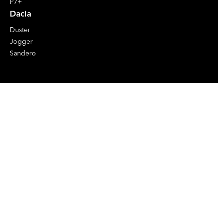
P7+
Dacia
Duster
Jogger
Sandero