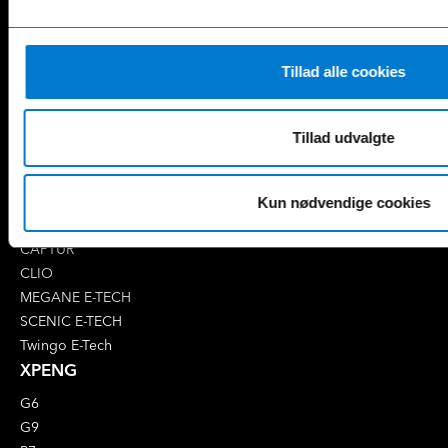
E-Klasse
GLE
EQA
GLS
EQB
Marco Polo
Tillad alle cookies
EQC
S-Klasse
EQE
V-Klasse
Tillad udvalgte
Renault
4 E-Tech
5 E-Tech
Kun nødvendige cookies
AUSTRAL
CAPTUR
CLIO
MEGANE E-TECH
SCENIC E-TECH
Twingo E-Tech
XPENG
G6
G9