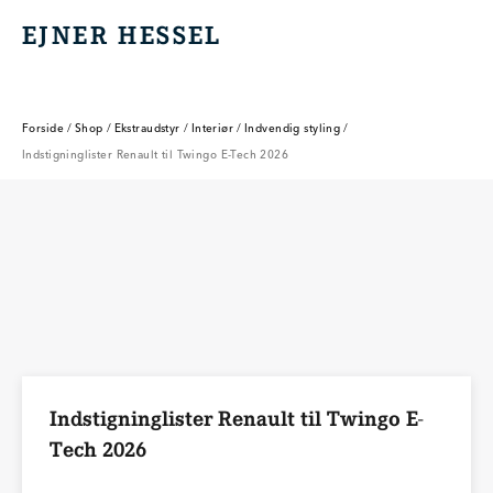
EJNER HESSEL
EJNER HESSEL
Forside
/
Shop
/
Ekstraudstyr
/
Interiør
/
Indvendig styling
/
Indstigninglister Renault til Twingo E-Tech 2026
Indstigninglister Renault til Twingo E-
Tech 2026