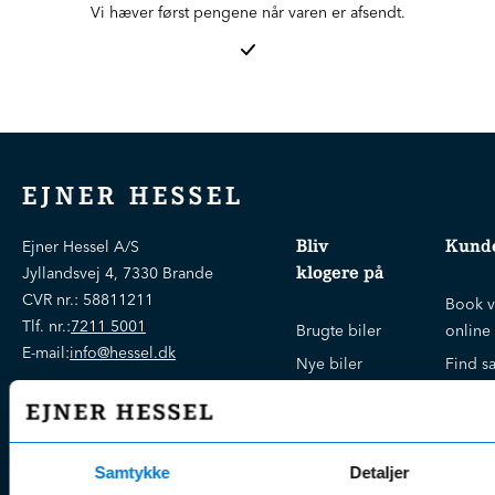
Vi hæver først pengene når varen er afsendt.
EJNER HESSEL
Bliv
Kunde
Ejner Hessel A/S
klogere på
Jyllandsvej 4, 7330 Brande
CVR nr.:
58811211
Book v
Tlf. nr.:
7211 5001
Brugte biler
online
E-mail:
info@hessel.dk
Nye biler
Find s
Fordels- &
Find v
Åbningstider
serviceaftaler
Kontak
Man - Fre:
07.30 - 17.30
Guides, tips
Klage
Weekend:
Samtykke
Detaljer
& tricks