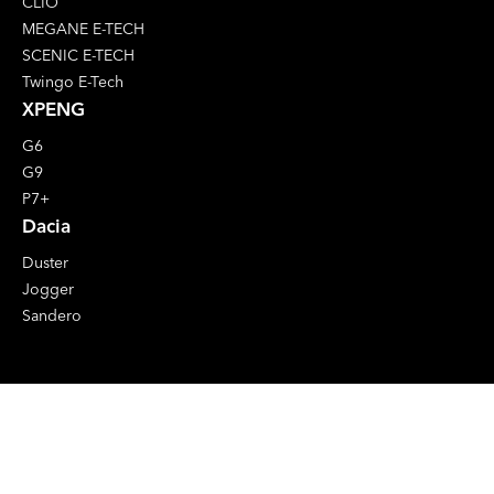
CLIO
MEGANE E-TECH
SCENIC E-TECH
Twingo E-Tech
XPENG
G6
G9
P7+
Dacia
Duster
Jogger
Sandero