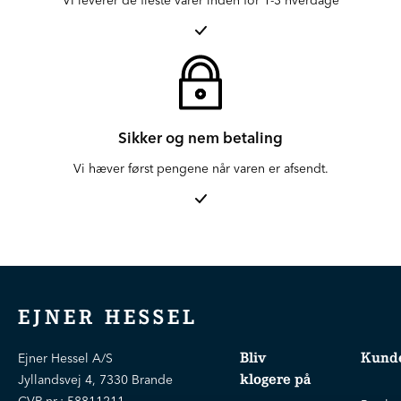
VI leverer de fleste varer inden for 1-3 hverdage
Sikker og nem betaling
Vi hæver først pengene når varen er afsendt.
EJNER HESSEL
Bliv
Kunde
Ejner Hessel A/S
klogere på
Jyllandsvej 4, 7330 Brande