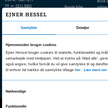
CVR nr.:
58811211
Book v
Tlf. nr.:
7211 5001
Brugte biler
online
E-mail:
info@hessel.dk
Nye biler
Find s
Fordels- &
Find v
Åbningstider
serviceaftaler
Samtykke
Detaljer
Kontak
Man - Fre:
07.30 - 17.30
Guides, tips
Klage
Weekend:
& tricks
Kundep
Hjemmesiden bruger cookies
Kampagner
Betali
Ejner Hessel bruger cookies til statistik, funktionalitet og må
& nyheder
Sikker betaling
(websh
samarbejde med tredjepart. Ved at trykke på 'tillad alle', giv
Leasing &
Handel
også angive, hvilke formål du vil give samtykke til og derefte
finansiering
(websh
til enhver tid trække dit samtykke tilbage
her
.
Læs mere om c
Tilmeld dig
Reklam
nyhedsbrevet
(websh
Samtykkevalg
Nødvendige
Funktionelle