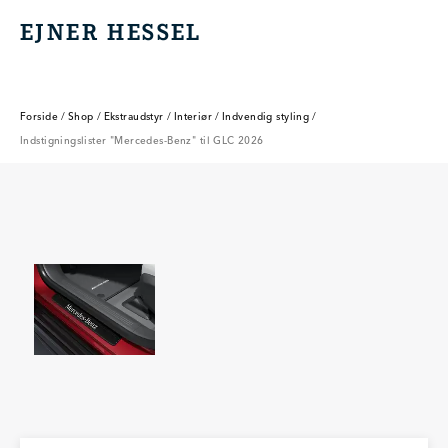
EJNER HESSEL
EJNER HESSEL
Forside
/
Shop
/
Ekstraudstyr
/
Interiør
/
Indvendig styling
/
Indstigningslister "Mercedes-Benz" til GLC 2026