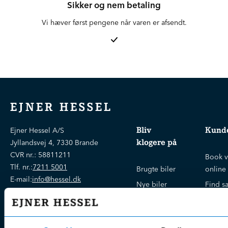
Sikker og nem betaling
Vi hæver først pengene når varen er afsendt.
EJNER HESSEL
Bliv
Kunde
Ejner Hessel A/S
klogere på
Jyllandsvej 4, 7330 Brande
CVR nr.:
58811211
Book v
Tlf. nr.:
7211 5001
Brugte biler
online
E-mail:
info@hessel.dk
Nye biler
Find s
Fordels- &
Find v
Åbningstider
serviceaftaler
Kontak
Man - Fre:
07.30 - 17.30
Guides, tips