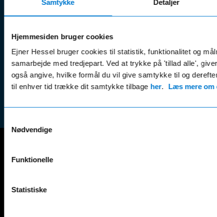
Klage
Samtykke
Detaljer
Weekend:
& tricks
Kundep
Kampagner
Betali
Hjemmesiden bruger cookies
& nyheder
Sikker betaling
(websh
Leasing &
Ejner Hessel bruger cookies til statistik, funktionalitet og må
Handel
finansiering
samarbejde med tredjepart. Ved at trykke på 'tillad alle', giv
(websh
også angive, hvilke formål du vil give samtykke til og derefte
Tilmeld dig
Reklam
til enhver tid trække dit samtykke tilbage
her
.
Læs mere om c
nyhedsbrevet
(websh
Samtykkevalg
Nødvendige
Mercedes-Benz
Funktionelle
A-Klasse
EQS
AMG GT
EQV
Statistiske
AMG SL
G-Klasse
B-Klasse
GLA