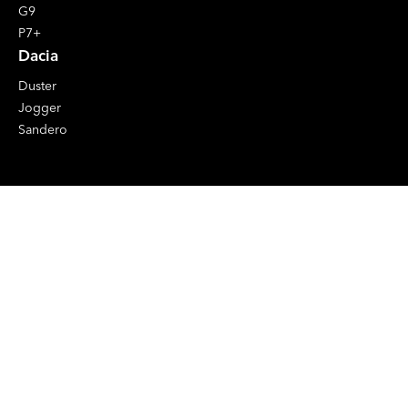
G9
P7+
Dacia
Duster
Jogger
Sandero