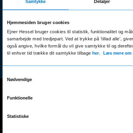
Klage
Samtykke
Detaljer
Weekend:
& tricks
Kundep
Kampagner
Betali
Hjemmesiden bruger cookies
& nyheder
Sikker betaling
(websh
Leasing &
Ejner Hessel bruger cookies til statistik, funktionalitet og må
Handel
finansiering
samarbejde med tredjepart. Ved at trykke på 'tillad alle', giv
(websh
også angive, hvilke formål du vil give samtykke til og derefte
Tilmeld dig
Reklam
til enhver tid trække dit samtykke tilbage
her
.
Læs mere om c
nyhedsbrevet
(websh
Samtykkevalg
Nødvendige
Mercedes-Benz
Funktionelle
A-Klasse
EQS
AMG GT
EQV
Statistiske
AMG SL
G-Klasse
B-Klasse
GLA