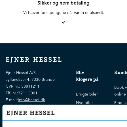
Sikker og nem betaling
Vi hæver først pengene når varen er afsendt.
EJNER HESSEL
Bliv
Kunde
Ejner Hessel A/S
klogere på
Jyllandsvej 4, 7330 Brande
CVR nr.:
58811211
Book v
Tlf. nr.:
7211 5001
Brugte biler
online
E-mail:
info@hessel.dk
Nye biler
Find s
Fordels- &
Find v
Åbningstider
serviceaftaler
Kontak
Man - Fre:
07.30 - 17.30
Guides, tips