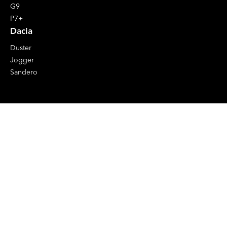
G9
P7+
Dacia
Duster
Jogger
Sandero