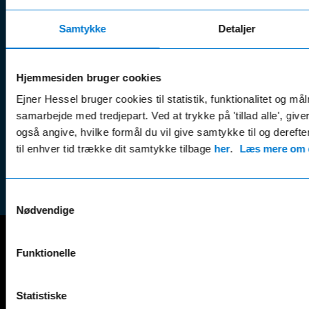
serviceaftaler
Kontak
Man - Fre:
07.30 - 17.30
Samtykke
Detaljer
Guides, tips
Klage
Weekend:
& tricks
Kundep
Kampagner
Betali
Hjemmesiden bruger cookies
& nyheder
Sikker betaling
(websh
Ejner Hessel bruger cookies til statistik, funktionalitet og må
Leasing &
Handel
samarbejde med tredjepart. Ved at trykke på 'tillad alle', giv
finansiering
(websh
også angive, hvilke formål du vil give samtykke til og derefte
Tilmeld dig
til enhver tid trække dit samtykke tilbage
her
.
Læs mere om c
Reklam
nyhedsbrevet
(websh
Samtykkevalg
Nødvendige
Funktionelle
Mercedes-Benz
A-Klasse
EQS
Statistiske
AMG GT
EQV