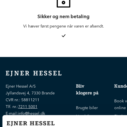
Sikker og nem betaling
Vi hæver først pengene når varen er afsendt.
EJNER HESSEL
Bliv
Kunde
Ejner Hessel A/S
klogere på
Jyllandsvej 4, 7330 Brande
CVR nr.:
58811211
Book v
Tlf. nr.:
7211 5001
Brugte biler
online
E-mail:
info@hessel.dk
Nye biler
Find s
Fordels- &
Find v
Åbningstider