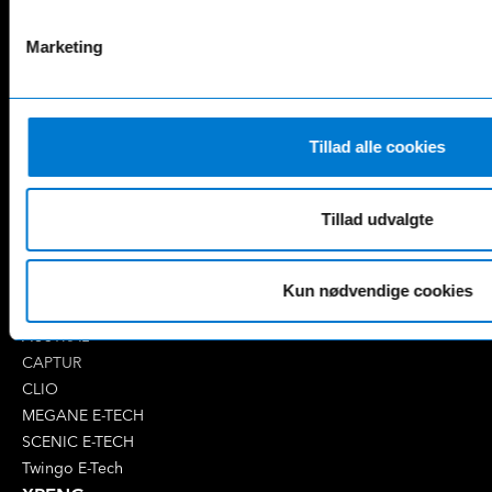
AMG SL
G-Klasse
B-Klasse
GLA
Marketing
C-Klasse
GLB
CLA
GLC
E-Klasse
GLE
EQA
GLS
Tillad alle cookies
EQB
Marco Polo
EQC
S-Klasse
Tillad udvalgte
EQE
V-Klasse
Renault
4 E-Tech
Kun nødvendige cookies
5 E-Tech
AUSTRAL
CAPTUR
CLIO
MEGANE E-TECH
SCENIC E-TECH
Twingo E-Tech