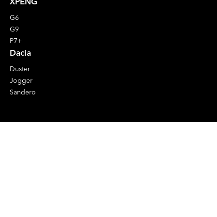
XPENG
G6
G9
P7+
Dacia
Duster
Jogger
Sandero