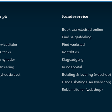
e på
Kundeservice
Book værkstedstid online
Find salgsafdeling
rviceaftaler
Find værksted
& tricks
Kontakt os
 nyheder
Klageadgang
ansiering
Kundeportal
nyhedsbrevet
Betaling & levering (webshop)
Handelsbetingelser (webshop)
Reklamationer (webshop)