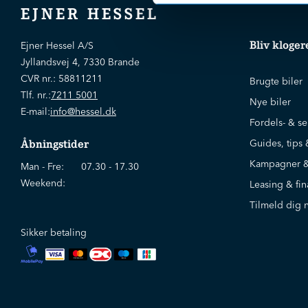
EJNER HESSEL
Bliv kloger
Ejner Hessel A/S
Jyllandsvej 4, 7330 Brande
CVR nr.:
58811211
Brugte biler
Tlf. nr.:
7211 5001
Nye biler
E-mail:
info@hessel.dk
Fordels- & se
Guides, tips 
Åbningstider
Kampagner &
Man - Fre:
07.30 - 17.30
Weekend:
Leasing & fin
Tilmeld dig 
Sikker betaling