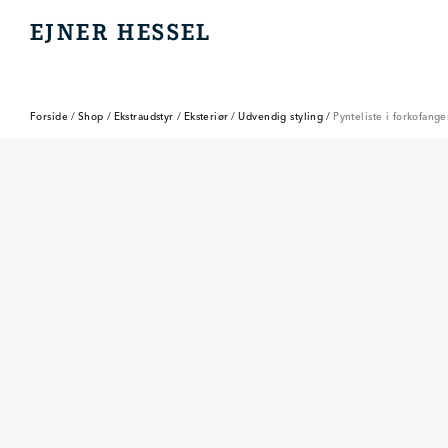
EJNER HESSEL
EJNER HESSEL
Forside
/
Shop
/
Ekstraudstyr
/
Eksteriør
/
Udvendig styling
/
Pynteliste i forkofang