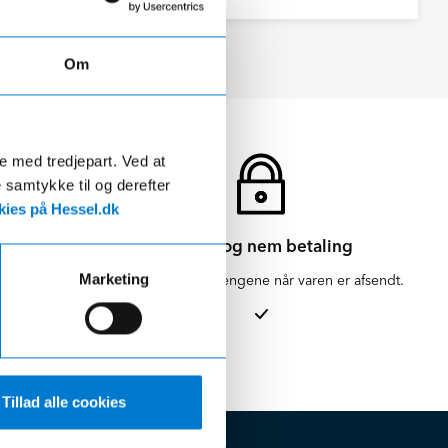
Om
de med tredjepart. Ved at
e samtykke til og derefter
ies på Hessel.dk
Sikker og nem betaling
Marketing
en for 1-3
Vi hæver først pengene når varen er afsendt.
Tillad alle cookies