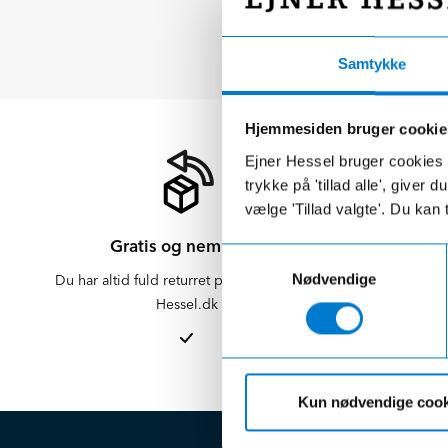
Samtykke
Hjemmesiden bruger cookie
Ejner Hessel bruger cookies t
trykke på 'tillad alle', giver
vælge 'Tillad valgte'. Du kan 
Gratis og nem retur
Samtykkevalg
Nødvendige
Du har altid fuld returret på varer købt på
Der er altid f
Hessel.dk
er altid 
afdelinge
Kun nødvendige cook