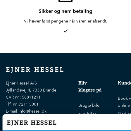
Sikker og nem betaling
Vi hæver først pengene når varen er afsendt.
EJNER HESSEL
Bliv
Kunde
Ejner Hessel A/S
klogere på
Jyllandsvej 4, 7330 Brande
CVR nr.:
58811211
Book v
Tlf. nr.:
7211 5001
Brugte biler
online
E-mail:
info@hessel.dk
Nye biler
Find s
Fordels- &
Find v
Åbningstider
serviceaftaler