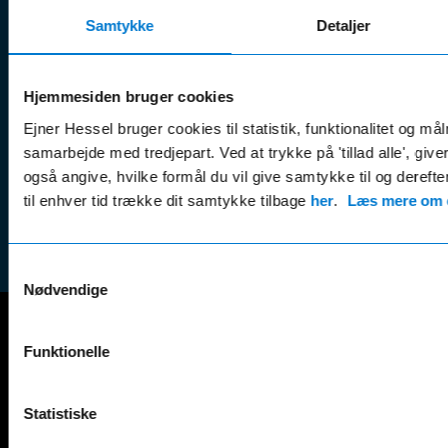
Kontak
Man - Fre:
07.30 - 17.30
Samtykke
Guides, tips
Detaljer
Klage
Weekend:
& tricks
Kundep
Kampagner
Betali
Hjemmesiden bruger cookies
& nyheder
Sikker betaling
(websh
Ejner Hessel bruger cookies til statistik, funktionalitet og må
Leasing &
Handel
samarbejde med tredjepart. Ved at trykke på 'tillad alle', giv
finansiering
(websh
også angive, hvilke formål du vil give samtykke til og derefte
Tilmeld dig
Reklam
til enhver tid trække dit samtykke tilbage
her
.
Læs mere om c
nyhedsbrevet
(websh
Samtykkevalg
Nødvendige
Funktionelle
Mercedes-Benz
A-Klasse
EQS
AMG GT
EQV
Statistiske
AMG SL
G-Klasse