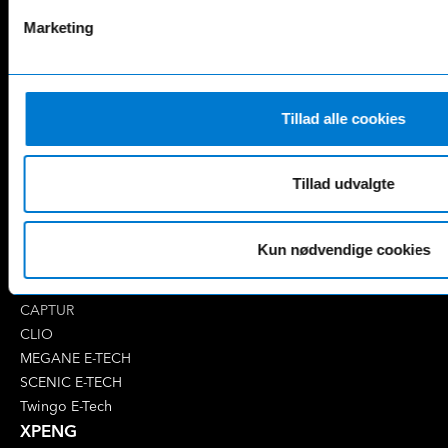
B-Klasse
GLA
Marketing
C-Klasse
GLB
CLA
GLC
E-Klasse
GLE
EQA
GLS
Tillad alle cookies
EQB
Marco Polo
EQC
S-Klasse
EQE
V-Klasse
Tillad udvalgte
Renault
4 E-Tech
Kun nødvendige cookies
5 E-Tech
AUSTRAL
CAPTUR
CLIO
MEGANE E-TECH
SCENIC E-TECH
Twingo E-Tech
XPENG