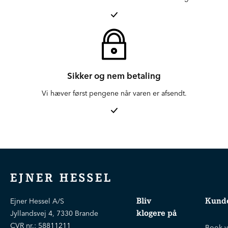
Sikker og nem betaling
Vi hæver først pengene når varen er afsendt.
EJNER HESSEL
Bliv
Kunde
Ejner Hessel A/S
klogere på
Jyllandsvej 4, 7330 Brande
CVR nr.:
58811211
Book v