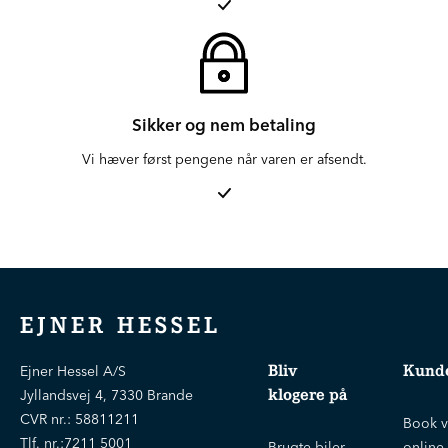
Sikker og nem betaling
Vi hæver først pengene når varen er afsendt.
EJNER HESSEL
Bliv
Kunde
Ejner Hessel A/S
klogere på
Jyllandsvej 4, 7330 Brande
CVR nr.:
58811211
Book v
Tlf. nr.:
7211 5001
Brugte biler
online