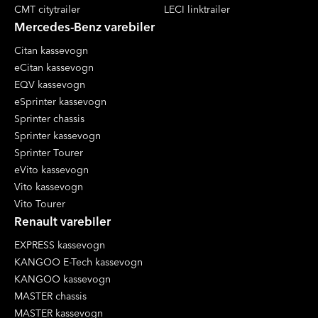
CMT citytrailer
LECI linktrailer
Mercedes-Benz varebiler
Citan kassevogn
eCitan kassevogn
EQV kassevogn
eSprinter kassevogn
Sprinter chassis
Sprinter kassevogn
Sprinter Tourer
eVito kassevogn
Vito kassevogn
Vito Tourer
Renault varebiler
EXPRESS kassevogn
KANGOO E-Tech kassevogn
KANGOO kassevogn
MASTER chassis
MASTER kassevogn