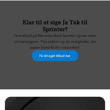
Klar til at sige Ja Tak til
Sprinter?
Få et tilbud på Mercedes-Benz Sprinter og hør mere
om kampagnen, Plus pakken og de muligheder, der
passer bedst til din virksomhed.
Få dit eget tilbud her