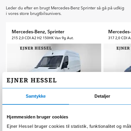
Leder du efter en brugt Mercedes-Benz Sprinter så gå på udkig
i vores store brugtbilsunivers.
Mercedes-Benz, Sprinter
Mercedes-
215 2,0 CDI A2 H2 150HK Van 9g Aut.
Samtykke
Detaljer
Vejle
Vejle
2023
70000 km
150 hk
2022
2000 kg
Diesel (12.9 km/l)
5-2023
3500 kg
Hjemmesiden bruger cookies
Ejner Hessel bruger cookies til statistik, funktionalitet og må
Kontant
249.000 kr.
Kontant