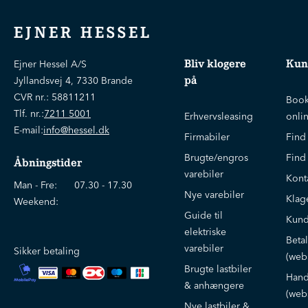
EJNER HESSEL
Bliv klogere
Kun
Ejner Hessel A/S
på
Jyllandsvej 4, 7330 Brande
CVR nr.:
58811211
Book
Tlf. nr.:
7211 5001
Erhvervsleasing
onli
E-mail:
info@hessel.dk
Firmabiler
Find
Brugte/engros
Find
Åbningstider
varebiler
Kont
Man - Fre:
07.30 - 17.30
Nye varebiler
Klag
Weekend:
Guide til
Kund
elektriske
Beta
varebiler
Sikker betaling
(web
Brugte lastbiler
Hand
& anhængere
(web
Nye lastbiler &