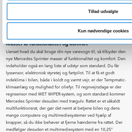
gear. Mercedes Sprinter opfylder alle dine krav til en moderne
varebil med godt design og køreglæde, samtidig med at bilen
Tillad udvalgte
giver et professionelt og positivt indtryk af din virksomhed.
Kun nødvendige cookies
Masser af funktionalitet og komfort
Uanset hvad du skal bruge din nye varevogn til, så tilbyder den
nye Mercedes Sprinter masser af funktionalitet og komfort. Den
indeholder også en lang liste af udstyr som standard. Du får
lyssensor, elektronisk styretøj og fartpilot. Til at få et godt
indeklima i bilen, både i koldt og varmt vejr, er der Tempmatic-
klimaanlæg og mulighed for oliefyr. Til regnvejrsdage er der
regnsensor med WET WIPER-system, og som standard kommer
Mercedes Sprinter desuden med trægulv. Rattet er et såkaldt
multifunktionsrat, der gør det nemt at betjene bilen og dens
mange computere og multimediesystemer ved hjælp af
knapper, så du ikke behøver at fjerne hænderne fra rattet. Der
medfølger desuden et multimediesystem med en 10,25”