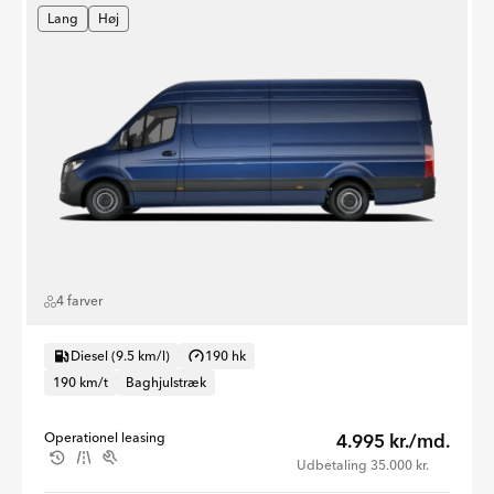
Lang
Høj
4 farver
Diesel (9.5 km/l)
190 hk
190 km/t
Baghjulstræk
Operationel leasing
4.995 kr./md.
Udbetaling 35.000 kr.