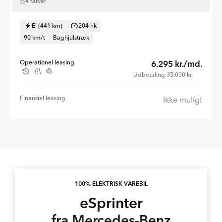
4 farver
El (441 km)
204 hk
90 km/t
Baghjulstræk
Operationel leasing
6.295 kr./md.
Udbetaling 35.000 kr.
Finansiel leasing
Ikke muligt
100% ELEKTRISK VAREBIL
eSprinter
fra Mercedes-Benz