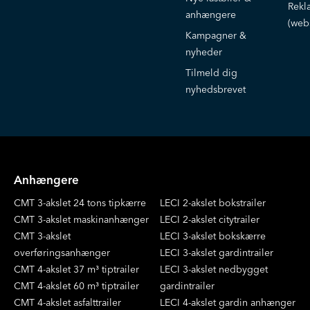
Rekl
anhængere
(web
Kampagner &
nyheder
Tilmeld dig
nyhedsbrevet
Anhængere
CMT 3-akslet 24 tons tipkærre
LECI 2-akslet bokstrailer
CMT 3-akslet maskinanhænger
LECI 2-akslet citytrailer
CMT 3-akslet
LECI 3-akslet bokskærre
overføringsanhænger
LECI 3-akslet gardintrailer
CMT 4-akslet 37 m³ tiptrailer
LECI 3-akslet nedbygget
CMT 4-akslet 60 m³ tiptrailer
gardintrailer
CMT 4-akslet asfalttrailer
LECI 4-akslet gardin anhænger