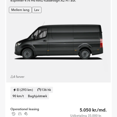
eSprinter 414 Pro RWD Kassevogn A2 H1 aut.
Mellem lang
Lav
4 farver
El (293 km)
136 hk
90 km/t
Baghjulstræk
Operationel leasing
5.050 kr./md.
Udbetaling 35.000 kr.