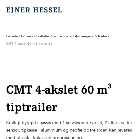
EJNER HESSEL
EJNER HESSEL
Forside
/
Erhverv
/
Lastbiler & anhængere
/
Anhængere & trailere
/
CMT 4-akslet 60 m3 tiptrailer
CMT 4-akslet 60 m³
tiptrailer
Kraftigt bygget chassis med 1 selvstyrende aksel, 2 liftaksler, tilt
sensor, tipkasse i aluminium og nedfældbare sider. Kan leveres
med plastik i tipkassen og presenning.