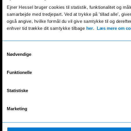
overføringsanhænger
LECI 3-akslet gardintrailer
Ejner Hessel bruger cookies til statistik, funktionalitet og må
CMT 4-akslet 37 m³ tiptrailer
LECI 3-akslet nedbygget
samarbejde med tredjepart. Ved at trykke på 'tillad alle', giv
CMT 4-akslet 60 m³ tiptrailer
gardintrailer
også angive, hvilke formål du vil give samtykke til og derefter 
CMT 4-akslet asfalttrailer
LECI 4-akslet gardin anhænger
enhver tid trække dit samtykke tilbage
her
.
Læs mere om coo
CMT citytrailer
LECI linktrailer
Mercedes-Benz varebiler
Samtykkevalg
Citan kassevogn
Nødvendige
eCitan kassevogn
EQV kassevogn
Funktionelle
eSprinter kassevogn
Sprinter chassis
Sprinter kassevogn
Statistiske
Sprinter Tourer
eVito kassevogn
Vito kassevogn
Marketing
Vito Tourer
Renault varebiler