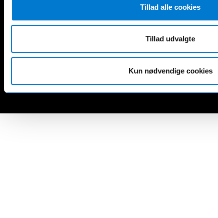
EXPRESS kassevogn
Tillad alle cookies
KANGOO E-Tech kassevogn
KANGOO kassevogn
MASTER chassis
Tillad udvalgte
MASTER kassevogn
MASTER E-Tech kassevogn
Kun nødvendige cookies
TRAFIC kassevogn
TRAFIC E-Tech kassevogn