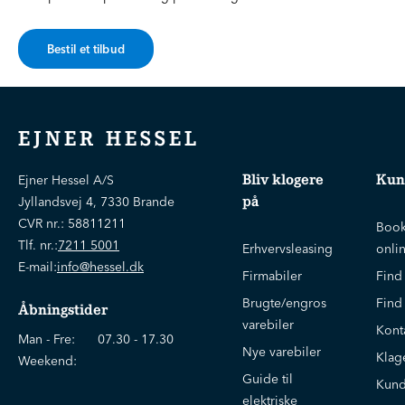
Bestil et tilbud
EJNER HESSEL
Bliv klogere
Kun
Ejner Hessel A/S
på
Jyllandsvej 4, 7330 Brande
CVR nr.:
58811211
Book
Tlf. nr.:
7211 5001
Erhvervsleasing
onli
E-mail:
info@hessel.dk
Firmabiler
Find
Brugte/engros
Find
Åbningstider
varebiler
Kont
Man - Fre:
07.30 - 17.30
Nye varebiler
Klag
Weekend:
Guide til
Kund
elektriske