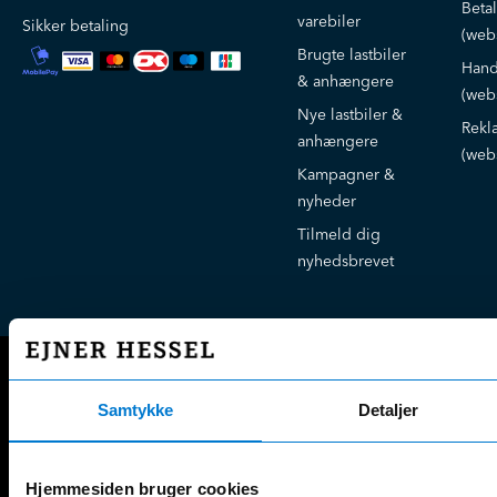
Beta
varebiler
Sikker betaling
(web
Brugte lastbiler
Hand
& anhængere
(web
Nye lastbiler &
Rekl
anhængere
(web
Kampagner &
nyheder
Tilmeld dig
nyhedsbrevet
Anhængere
Samtykke
Detaljer
CMT 3-akslet 24 tons tipkærre
LECI 2-akslet bokstrailer
CMT 3-akslet maskinanhænger
LECI 2-akslet citytrailer
Hjemmesiden bruger cookies
CMT 3-akslet
LECI 3-akslet bokskærre