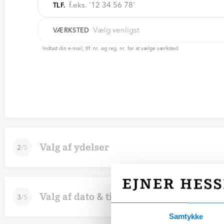
TLF.
Vælg venligst
VÆRKSTED
Indtast din e-mail, tlf. nr. og reg. nr. for at vælge værksted
Valg af ydelser
2
/
5
Valg af dato & tid
3
/
5
Samtykke
Skriv en kommentar (valgfrit)