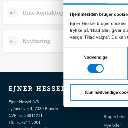
Dine kontaktoplysninger
4
/
5
Hjemmesiden bruger cookie
Ejner Hessel bruger cookies t
trykke på 'tillad alle', giver
vælge 'Tillad valgte'. Du kan 
Kvittering
5
/
5
E-MAIL
Samtykkevalg
TLF.
Nødvendige
FULDE NAVN
ADRESSE
EJNER HESSEL
Kun nødvendige cook
POST NR.
BY
Bliv kloger
Ejner Hessel A/S
Jyllandsvej 4, 7330 Brande
CVR nr.:
58811211
Brugte biler
Jeg godkender Ejner Hessels
persondatapolitik
Tlf. nr.:
7211 5001
*
Nye biler