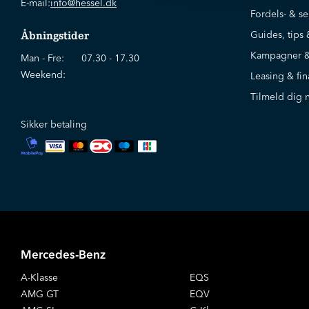
E-mail:
info@hessel.dk
Ja tak, jeg vil gerne holdes opdateret af Ejner Hessel
Fordels- & se
biler, tilbehør og ydelser til biler, reparation/service 
Ejner Hessel må kontakte mig for udvidelse af samtykke
Guides, tips 
Åbningstider
tilbagekalde dit samtykke på
digital@hessel.dk
Kampagner &
Man - Fre:
07.30 - 17.30
Weekend:
Leasing & fin
Tilmeld dig 
Sikker betaling
Mercedes-Benz
A-Klasse
EQS
AMG GT
EQV