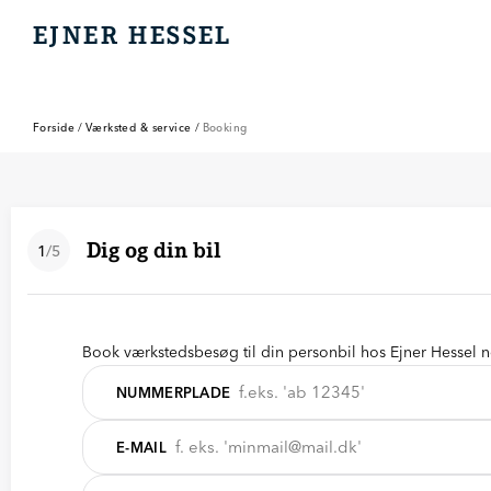
EJNER HESSEL
EJNER HESSEL
Forside
/
Værksted & service
/
Booking
Dig og din bil
1
/
5
Book værkstedsbesøg til din personbil hos Ejner Hessel 
NUMMERPLADE
E-MAIL