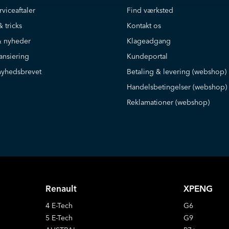
 A/S via telefon, e-mail og SMS om
rviceaftaler
Find værksted
af biler, events og konkurrencer.
t. Du kan til enhver tid
& tricks
Kontakt os
 nyheder
Klageadgang
ansiering
Kundeportal
nyhedsbrevet
Betaling & levering (webshop)
Handelsbetingelser (webshop)
Reklamationer (webshop)
Renault
XPENG
4 E-Tech
G6
5 E-Tech
G9