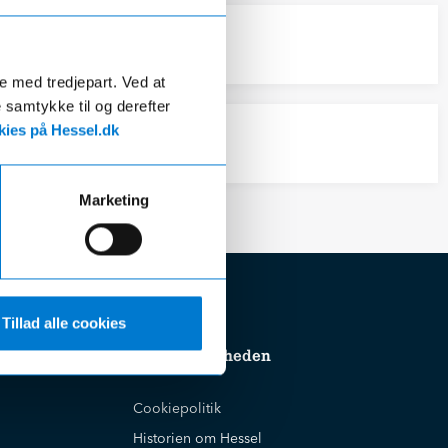
de med tredjepart. Ved at
e samtykke til og derefter
ies på Hessel.dk
Marketing
Tillad alle cookies
Om virksomheden
Cookiepolitik
Historien om Hessel