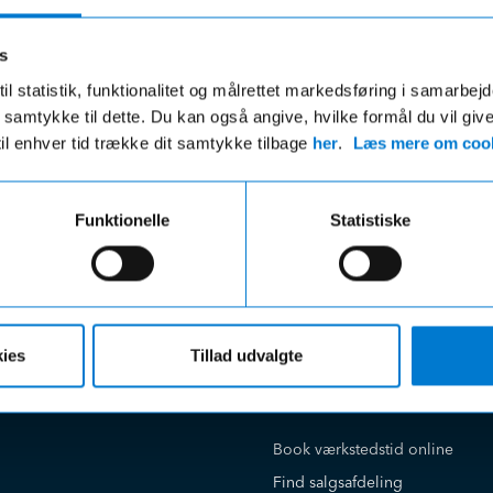
s
il statistik, funktionalitet og målrettet markedsføring i samarbej
 du samtykke til dette. Du kan også angive, hvilke formål du vil giv
til enhver tid trække dit samtykke tilbage
her
.
Læs mere om cook
Funktionelle
Statistiske
ies
Tillad udvalgte
e på
Kundeservice
Book værkstedstid online
Find salgsafdeling