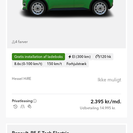
4 farver
Gratis installation af ladeboks
El (300 km)
120 hk
8.6s (0-100 km/t)
150 km/t
Forhjulstræk
Hessel HiRE
Ikke muligt
2.395 kr./md.
Privatleasing
Udbetaling 14.995 kr.