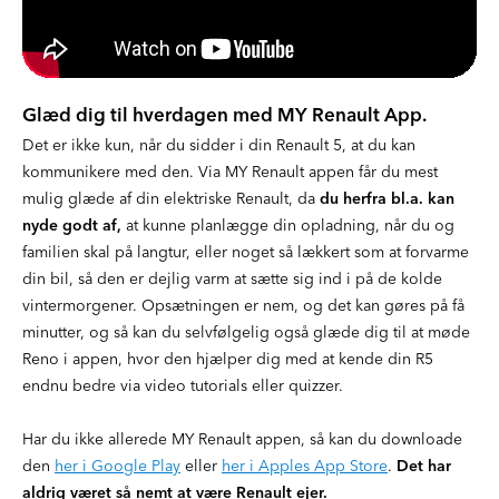
Glæd dig til hverdagen med MY Renault App.
Det er ikke kun, når du sidder i din Renault 5, at du kan
kommunikere med den. Via MY Renault appen får du mest
mulig glæde af din elektriske Renault, da
du herfra bl.a. kan
nyde godt af,
at kunne planlægge din opladning, når du og
familien skal på langtur, eller noget så lækkert som at forvarme
din bil, så den er dejlig varm at sætte sig ind i på de kolde
vintermorgener. Opsætningen er nem, og det kan gøres på få
minutter, og så kan du selvfølgelig også glæde dig til at møde
Reno i appen, hvor den hjælper dig med at kende din R5
endnu bedre via video tutorials eller quizzer.
Har du ikke allerede MY Renault appen, så kan du downloade
den
her i Google Play
eller
her i Apples App Store
.
Det har
aldrig været så nemt at være Renault ejer.