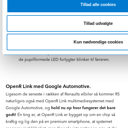
Tillad alle cookies
Fremtidens biler kører på strøm – det er der efterhånden ingen
tvivl om – men da bilerne bliver spækket med mere elektronik
Tillad udvalgte
og intelligens ift. de traditionelle benzin- og dieselbiler, som vi
er vant til at køre, så gør Renault alt hvad de kan ift. at
bibeholde
den tætte interaktion imellem menneske og bil
.
Kun nødvendige cookies
Dette illustreres bl.a. ved, at 5 tallet på kølerhjelmen lyser op,
når føreren nærmer sig bilen, eller ”velkomst sekvensen” hvor
de pupilformede LED forlygter blinker til føreren.
OpenR Link med Google Automotive.
Ligesom de seneste i rækken af Renaults elbiler så kommer R5
naturligvis også med OpenR Link multimediesystemet med
Google Automotive, og
hold nu op hvor fungerer det bare
godt!
Én ting er, at OpenR Link er bygget op om en chip så
kraftig og lig den på en premium smartphone, at systemet