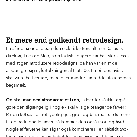
Et mere end godkendt retrodesign.
En af idemændene bag den elektriske Renault 5 er Renaults
direktør, Luca de Meo, som faktisk tidligere har haft stor succes
med at genintroducere retrodesigns, da han var en af de
ansvarlige bag nyfortolkningen af Fiat 500. En bil der, hvis vi
skal være helt ærlige, mere eller mindre har reddet italienernes
bagsmæk.
Og skal man genintroducere et ikon
, ja hvorfor så ikke også
gøre den tilgængelig i nogle - skal vi sige prangende farver?
R5 kan købes i en ret tydelig gul, grøn og blå, men er du mere
til de traditionelle farver, så kommer den også i sort og hvid.
Nogle af farverne kan sågar også kombineres i en såkaldt two-
tone, hvor grundfarven beholdes, men hvor taget bliver sort.