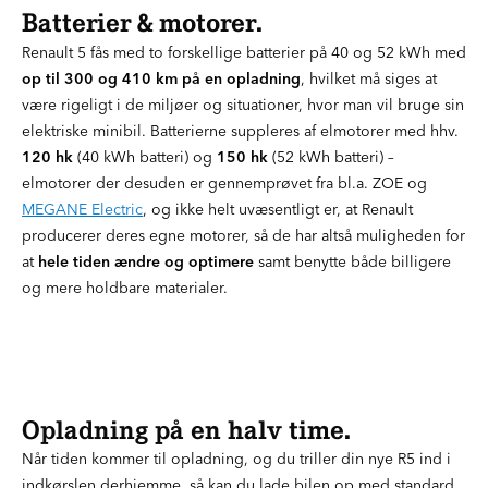
Batterier & motorer.
Renault 5 fås med to forskellige batterier på 40 og 52 kWh med
op til 300 og 410 km på en opladning
, hvilket må siges at
være rigeligt i de miljøer og situationer, hvor man vil bruge sin
elektriske minibil. Batterierne suppleres af elmotorer med hhv.
120 hk
(40 kWh batteri) og
150 hk
(52 kWh batteri) –
elmotorer der desuden er gennemprøvet fra bl.a. ZOE og
MEGANE Electric
, og ikke helt uvæsentligt er, at Renault
producerer deres egne motorer, så de har altså muligheden for
at
hele tiden ændre og optimere
samt benytte både billigere
og mere holdbare materialer.
Opladning på en halv time.
Når tiden kommer til opladning, og du triller din nye R5 ind i
indkørslen derhjemme, så kan du lade bilen op med standard