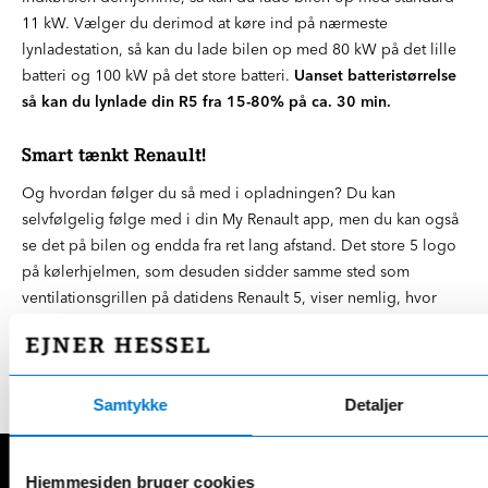
11 kW. Vælger du derimod at køre ind på nærmeste
lynladestation, så kan du lade bilen op med 80 kW på det lille
batteri og 100 kW på det store batteri.
Uanset batteristørrelse
så kan du lynlade din R5 fra 15-80% på ca. 30 min.
Smart tænkt Renault!
Og hvordan følger du så med i opladningen? Du kan
selvfølgelig følge med i din My Renault app, men du kan også
se det på bilen og endda fra ret lang afstand. Det store 5 logo
på kølerhjelmen, som desuden sidder samme sted som
ventilationsgrillen på datidens Renault 5, viser nemlig, hvor
langt du er i opladningen, da hver af de fem streger der udgør
5 tallet, udgør 20%.
Det er rigtig godt tænkt af Renault.
Samtykke
Detaljer
Hjemmesiden bruger cookies