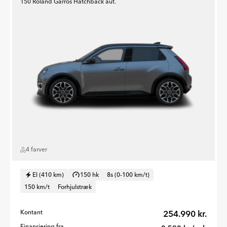
150 Roland Garros Hatchback aut.
4 farver
El (410 km)
150 hk
8s (0-100 km/t)
150 km/t
Forhjulstræk
Kontant
254.990 kr.
Finansiering fra