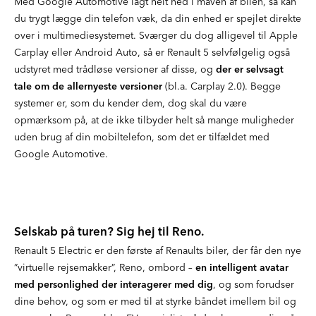
Med Google Automotive lagt helt ned i maven af bilen, så kan
du trygt lægge din telefon væk, da din enhed er spejlet direkte
over i multimediesystemet. Sværger du dog alligevel til Apple
Carplay eller Android Auto, så er Renault 5 selvfølgelig også
udstyret med trådløse versioner af disse, og
der er selvsagt
tale om de allernyeste versioner
(bl.a. Carplay 2.0). Begge
systemer er, som du kender dem, dog skal du være
opmærksom på, at de ikke tilbyder helt så mange muligheder
uden brug af din mobiltelefon, som det er tilfældet med
Google Automotive.
Selskab på turen? Sig hej til Reno.
Renault 5 Electric er den første af Renaults biler, der får den nye
”virtuelle rejsemakker”, Reno, ombord –
en intelligent avatar
med personlighed der interagerer med dig
, og som forudser
dine behov, og som er med til at styrke båndet imellem bil og