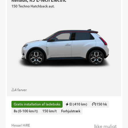
Renault, R5 E-Tech Electric
150 Techno Hatchback aut.
4 farver
Gratis installation af ladeboks
El (410 km)
150 hk
8s (0-100 km/t)
150 km/t
Forhjulstræk
Hessel HiRE
Ikke muligt