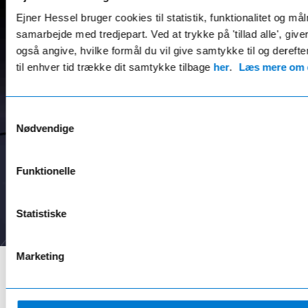
Ejner Hessel bruger cookies til statistik, funktionalitet og må
My Safety Switch.
samarbejde med tredjepart. Ved at trykke på 'tillad alle', giv
R5 har sikkerheden i top med bl.a. 6 airbags og et
også angive, hvilke formål du vil give samtykke til og derefte
væld af avancerede førerassistancesystemer (ADAS)
til enhver tid trække dit samtykke tilbage
her
.
Læs mere om c
”lånt” fra storebrødrene MEGANE og SCENIC. R5
kommer også med My Safety Switch, der med et
enkelt tryk lader dig slå hele fem ADAS til/fra på én
Samtykkevalg
gang - det er godt tænkt!
Nødvendige
Læs mere om sikkerhed
Funktionelle
Statistiske
Marketing
Google & ny avatar - bliv
ét med din R5.