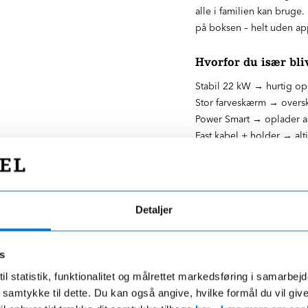
alle i familien kan bruge
på boksen – helt uden app
Hvorfor du især bli
Stabil 22 kW → hurtig o
Stor farveskærm → overs
Power Smart → oplader au
Fast kabel + holder → alti
Robust konstruktion → tåle
Detaljer
 for dig?
s
il statistik, funktionalitet og målrettet markedsføring i samarbej
 du samtykke til dette. Du kan også angive, hvilke formål du vil giv