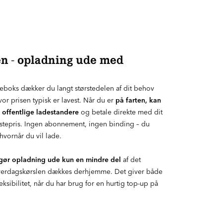
en - opladning ude med
oks dækker du langt størstedelen af dit behov
r prisen typisk er lavest. Når du er
på farten, kan
e offentlige ladestandere
og betale direkte med dit
 listepris. Ingen abonnement, ingen binding – du
vornår du vil lade.
gør opladning ude kun en mindre del
af det
hverdagskørslen dækkes derhjemme. Det giver både
ksibilitet, når du har brug for en hurtig top-up på