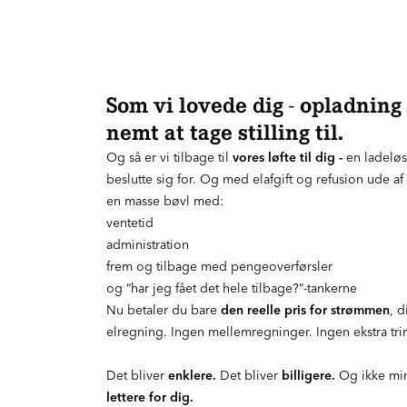
Som vi lovede dig - opladning
nemt at tage stilling til.
Og så er vi tilbage til
vores løfte til dig -
en ladeløs
beslutte sig for. Og med elafgift og refusion ude af 
en masse bøvl med:
ventetid
administration
frem og tilbage med pengeoverførsler
og “har jeg fået det hele tilbage?”-tankerne
Nu betaler du bare
den reelle pris for strømmen
, d
elregning. Ingen mellemregninger. Ingen ekstra tri
Det bliver
enklere.
Det bliver
billigere.
Og ikke min
lettere for dig.