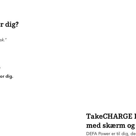
r dig?
sk.”
"
or dig.
TakeCHARGE D
med skærm og s
DEFA Power er til dig, de