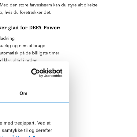
. Med den store farveskærm kan du styre alt direkte
, hvis du foretrækker det.
ver glad for DEFA Power:
pladning
kuelig og nem at bruge
tomatisk på de billigste timer
d klar, altid i orden
r regn, frost og hårdt vejr
Om
de med tredjepart. Ved at
e samtykke til og derefter