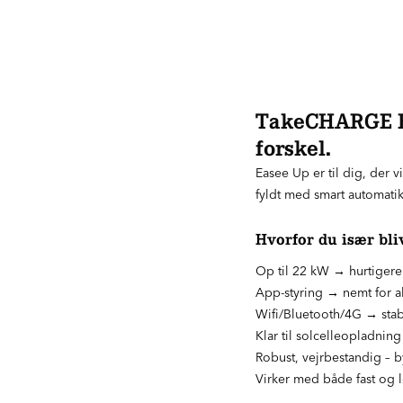
TakeCHARGE Eas
forskel.
Easee Up er til dig, der 
fyldt med smart automatik
Hvorfor du især bliv
Op til 22 kW → hurtigere k
App-styring → nemt for al
Wifi/Bluetooth/4G → stabil
Klar til solcelleopladning
Robust, vejrbestandig – b
Virker med både fast og l