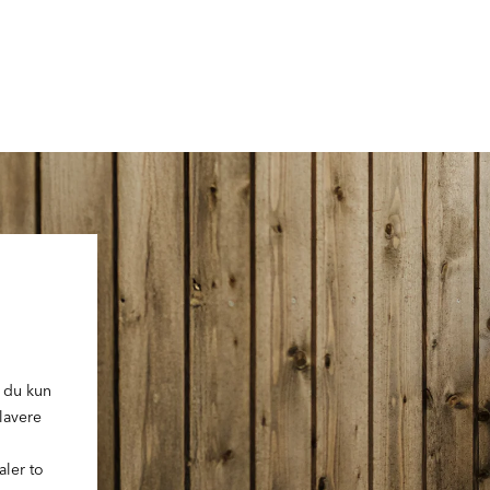
i du kun
 lavere
aler to