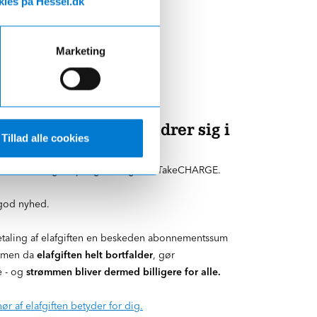
ies på Hessel.dk
Marketing
ter 2026 – hvad ændrer sig i
Tillad alle cookies
 du ikke længere penge tilbage fra TakeCHARGE.
 god nyhed.
etaling af elafgiften en beskeden abonnementssum
 men da
elafgiften helt bortfalder
, gør
 - og
strømmen bliver dermed billigere for alle.
 af elafgiften betyder for dig.