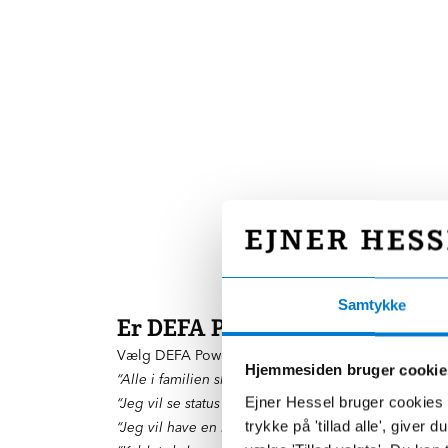
Samtykke
Er DEFA Power det rigtige valg
Vælg DEFA Power, hvis du tænker:
Hjemmesiden bruger cookie
“Alle i familien skal kunne bruge ladeboksen.”
Ejner Hessel bruger cookies t
“Jeg vil se status på en skærm – ikke kun i en app.”
trykke på 'tillad alle', giver
“Jeg vil have en ladeboks, der er nem at betjene.”