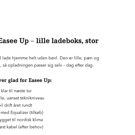
ee Up – lille ladeboks, stor
vil lade hjemme helt uden bøvl. Den er lille, pæn og
, så opladningen passer sig selv – dag efter dag.
er glad for Easee Up:
lar til næste tur
le, uanset teknikniveau
 drift året rundt
 med Equalizer (tilkøb)
ygget til nordisk klima
øst kabel (efter behov)