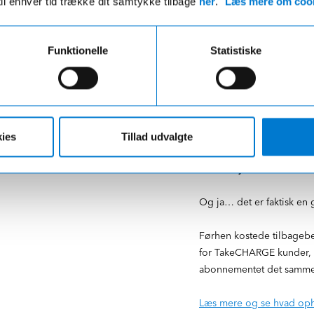
til enhver tid trække dit samtykke tilbage
her
.
Læs mere om cook
jdshest.
Funktionelle
Statistiske
TakeCHARGE ef
ies
Tillad udvalgte
praksis?
Fra d.
1. januar 2026
får
Og ja… det er faktisk en
Førhen kostede tilbageb
for TakeCHARGE kunder,
abonnementet det samme
Læs mere og se hvad ophør