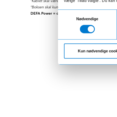
vælge 'Tillad valgte'. Du kan 
“Kablet skal være nemt at hænge op.”
“Boksen skal kunne tåle kulde, regn og slid.”
Samtykkevalg
DEFA Power = den robuste og superpraktiske arbe
Nødvendige
Kun nødvendige cook