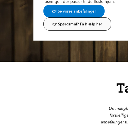
løsninger, der passer til de fleste hjem.
👉 Se vores anbefalinger
👉 Spørgsmål? Få hjælp her
T
De mulighe
forskellig
anbefalinger ti