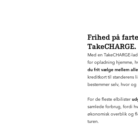
Frihed på fart
TakeCHARGE.
Med en TakeCHARGE-ladeb
for opladning hjemme, hvo
du frit vælge mellem all
kreditkort til standerens
bestemmer selv, hvor og h
For de fleste elbilister
ud
samlede forbrug, fordi 
økonomisk overblik og fle
turen.