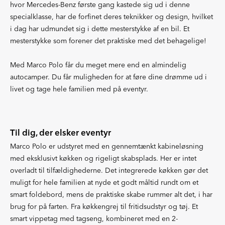
hvor Mercedes-Benz første gang kastede sig ud i denne
specialklasse, har de forfinet deres teknikker og design, hvilket
i dag har udmundet sig i dette mesterstykke af en bil. Et
mesterstykke som forener det praktiske med det behagelige!
Med Marco Polo får du meget mere end en almindelig
autocamper. Du får muligheden for at føre dine drømme ud i
livet og tage hele familien med på eventyr.
Til dig, der elsker eventyr
Marco Polo er udstyret med en gennemtænkt kabineløsning
med eksklusivt køkken og rigeligt skabsplads. Her er intet
overladt til tilfældighederne. Det integrerede køkken gør det
muligt for hele familien at nyde et godt måltid rundt om et
smart foldebord, mens de praktiske skabe rummer alt det, i har
brug for på farten. Fra køkkengrej til fritidsudstyr og tøj. Et
smart vippetag med tagseng, kombineret med en 2-