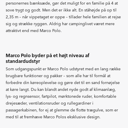
personernes bænksæde, gør det muligt for en familie på 4 at
sove trygt og godt. Men det er ikke alt. En ståhøjde på op til
2,35 m – når vippetaget er oppe – tillader hele familien at rejse
sig og strække ryggen. Aldrig har campinglivet været mere
attraktivt end med Marco Polo.
Marco Polo byder på et højt niveau af
standardudstyr
Som udgangspunkt er Marco Polo udstyret med en lang række
brugbare funktioner og pakker – som alle har til formål at
forbedre din køreoplevelse og gøre det til en sand fornøjelse
at køre langt. Du kan blandt andet nyde godt af klimaanlæg,
lys- og regnsensor, fartpilot, mørktonede ruder, komfortable
drejesæder, ventilationsruder og rullegardiner i
passagerkabinen, for ej at glemme de flotte trægulve, som er
med til at fremhæve Marco Polos eksklusive design.