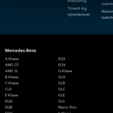
finansiering
(websh
Tilmeld dig
Reklam
nyhedsbrevet
(websh
Mercedes-Benz
A-Klasse
EQS
AMG GT
EQV
AMG SL
G-Klasse
B-Klasse
GLA
C-Klasse
GLB
CLA
GLC
E-Klasse
GLE
EQA
GLS
EQB
Marco Polo