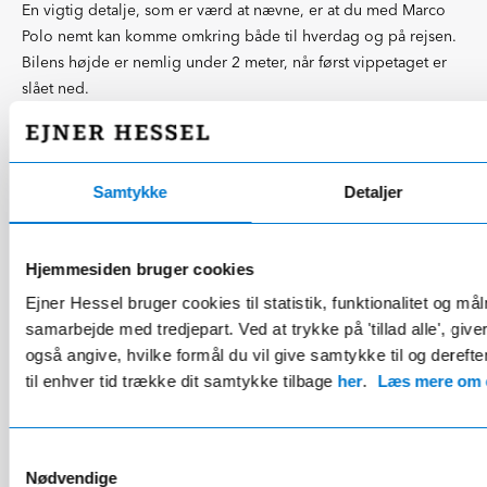
En vigtig detalje, som er værd at nævne, er at du med Marco
Polo nemt kan komme omkring både til hverdag og på rejsen.
Bilens højde er nemlig under 2 meter, når først vippetaget er
slået ned.
En bil skabt til at indfri dine og hele familiens
Samtykke
Detaljer
drømme
Til den pertentlige bilist, som ikke ønsker at gå på kompromis,
har vi gode nyheder. Marco Polo er nemlig som skabt til dig,
Hjemmesiden bruger cookies
der ikke vil nøjes. De mange ekstra udstyrspakker gør det
Ejner Hessel bruger cookies til statistik, funktionalitet og må
muligt for dig at designe lige akkurat din drømmeautocamper.
samarbejde med tredjepart. Ved at trykke på 'tillad alle', giv
Så uanset, om dit hjerte banker for en adaptiv fartpilot, en
også angive, hvilke formål du vil give samtykke til og derefte
parkeringsassistent eller et bakkamera, så giver Marco Polo dig
til enhver tid trække dit samtykke tilbage
her
.
Læs mere om c
friheden til at nå i mål.
Så er der vist kun tilbage at sige god tur!
Samtykkevalg
Nødvendige