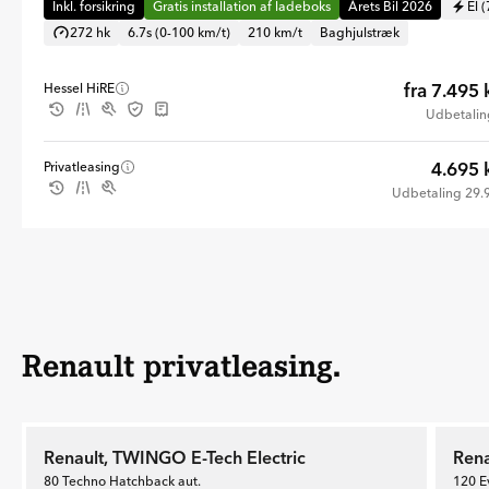
Inkl. forsikring
Gratis installation af ladeboks
Årets Bil 2026
El 
272 hk
6.7s (0-100 km/t)
210 km/t
Baghjulstræk
fra 7.495 
Hessel HiRE
Udbetaling
4.695 
Privatleasing
Udbetaling 29.9
Renault privatleasing.
Renault, TWINGO E-Tech Electric
Rena
80 Techno Hatchback aut.
120 E