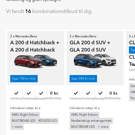
Vi fandt
16
kombinationstilbud til dig
2 x Mercedes-Benz
2 x Mercedes-Benz
2 x
A 200 d Hatchback +
GLA 200 d SUV +
CL
A 200 d Hatchback
GLA 200 d SUV
Te
Sp
CL
Te
Fabr
Spar 750 kr./md.
Spar 500 kr./md.
Inkl
Ad
AM
0 kr.
0 kr.
Par
Udbetaling
Udbetaling
Fabriksny
Forsikring
Ejerudgift
Fabriksny
Forsikring
Ejerudgift
Inkluderet udstyr bl.a.
Inkluderet udstyr bl.a.
AMG Night Edition
AMG Night Edition
MULTIBEAM LED
KEYLESS-GO
Nedfældeligt anhængertræk
+ mere
MULTIBEAM LED
+ mere