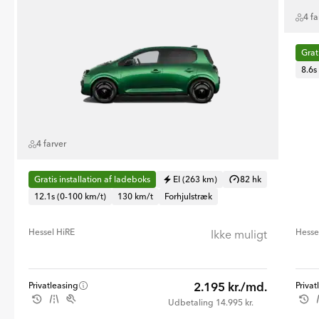
4 fa
Grat
8.6s
4 farver
Gratis installation af ladeboks
El (263 km)
82 hk
12.1s (0-100 km/t)
130 km/t
Forhjulstræk
Hessel HiRE
Hesse
Ikke muligt
2.195 kr./md.
Privatleasing
Privat
Udbetaling 14.995 kr.