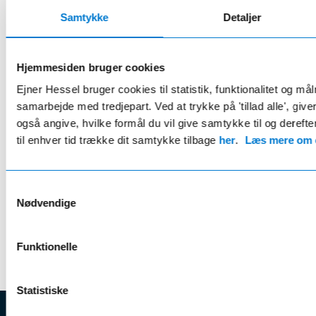
Samtykke
Detaljer
Book værkstedstid her
Hjemmesiden bruger cookies
Ejner Hessel bruger cookies til statistik, funktionalitet og må
Kom billigere på værksted
samarbejde med tredjepart. Ved at trykke på 'tillad alle', giv
Dem med de gode aftaler, får flere fordele
også angive, hvilke formål du vil give samtykke til og derefte
til enhver tid trække dit samtykke tilbage
her
.
Læs mere om c
Hos Ejner Hessel kan du tegne serviceaftaler, som gør dine
planlagte værkstedsbesøg billigere over tid. Du kan også
tegne fordelsaftaler, som gør din daglige biløkonomi mere
Samtykkevalg
attraktiv, da du får rabat på brændstof, gratis bilvaske, hjulskifte
Nødvendige
og meget mere -
aftaler der desuden udelukkende kan tegnes
hos Ejner Hessel.
Funktionelle
Se alle aftaler her
Statistiske