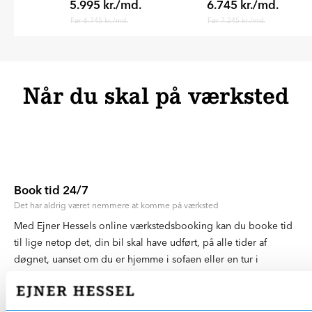
5.995 kr./md.
6.745 kr./md.
Før 6.745 kr./md.
Før 7.245 kr./md.
Når du skal på værksted
Book tid 24/7
Det har aldrig været nemmere at komme på værksted
Med Ejner Hessels online værkstedsbooking kan du booke tid
til lige netop det, din bil skal have udført, på alle tider af
døgnet, uanset om du er hjemme i sofaen eller en tur i
sommerhuset. Gå til værkstedsbookingen, vælg dine ønskede
ydelser og find derefter det værksted og den tid, der passer
dig bedst.
Nemmere bliver det ikke.