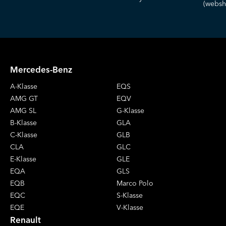
(websh
Mercedes-Benz
A-Klasse
EQS
AMG GT
EQV
AMG SL
G-Klasse
B-Klasse
GLA
C-Klasse
GLB
CLA
GLC
E-Klasse
GLE
EQA
GLS
EQB
Marco Polo
EQC
S-Klasse
EQE
V-Klasse
Renault