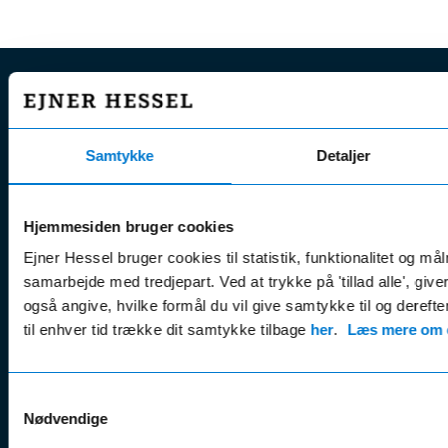
EJNER HESSEL
Bliv
Kunde
Ejner Hessel A/S
Samtykke
Detaljer
klogere på
Jyllandsvej 4, 7330 Brande
CVR nr.:
58811211
Book v
Tlf. nr.:
7211 5001
Brugte biler
online
Hjemmesiden bruger cookies
E-mail:
info@hessel.dk
Nye biler
Find s
Ejner Hessel bruger cookies til statistik, funktionalitet og må
Fordels- &
Find v
samarbejde med tredjepart. Ved at trykke på 'tillad alle', giv
Åbningstider
serviceaftaler
også angive, hvilke formål du vil give samtykke til og derefte
Kontak
Man - Fre:
07.30 - 17.30
til enhver tid trække dit samtykke tilbage
her
.
Læs mere om c
Guides, tips
Klage
Weekend:
& tricks
Kundep
Kampagner
Betali
Samtykkevalg
& nyheder
Sikker betaling
Nødvendige
(websh
Leasing &