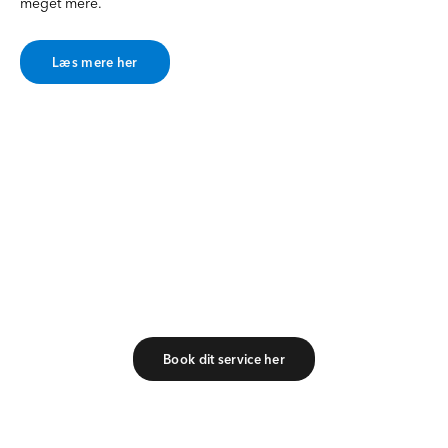
meget mere.
Læs mere her
Book dit service online
Hos Hessel har vi holdt Danmarks bedste bilkunder
godt kørende siden 1968, og vi er meget ambitiøse
på din bils vegne. Så book dit service online og lad
vores autoriserede eksperter tage sig godt af din
bil.
Book dit service her