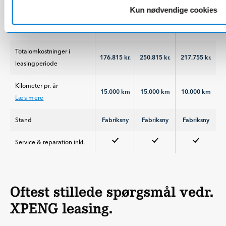
Kun nødvendige cookies
Leasingperiode
36 mdr.
36 mdr.
48 mdr.
Læs mere
Hvis dine behov eller
Totalomkostninger i
økonomi ændrer sig, så er
176.815 kr.
250.815 kr.
217.755 kr.
leasingperiode
det muligt at træde ud af
din leasingaftale allerede
Kilometer pr. år
efter 12 mdr.
15.000 km
15.000 km
10.000 km
Læs mere
Såfremt det inkluderede
Stand
Fabriksny
Fabriksny
Fabriksny
antal kilometer ikke er nok
til at dække dit årlige
Service & reparation inkl.
kørselsbehov, så er det
muligt at tilkøbe flere
kilometer til din aftale.
Oftest stillede spørgsmål vedr.
XPENG leasing.