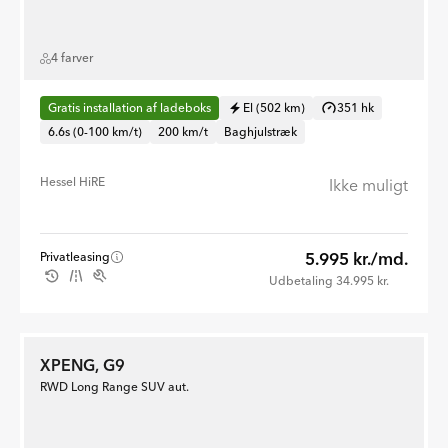
4 farver
Gratis installation af ladeboks
El (502 km)
351 hk
6.6s (0-100 km/t)
200 km/t
Baghjulstræk
Hessel HiRE
Ikke muligt
5.995 kr./md.
Privatleasing
Udbetaling 34.995 kr.
XPENG, G9
RWD Long Range SUV aut.