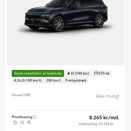
Gratis installation af ladeboks
El (540 km)
575 hk
4.2s (0-100 km/t)
200 km/t
Firehjulstræk
Hessel HiRE
Ikke muligt
8.265 kr./md.
Privatleasing
Udbetaling 39.104 kr.