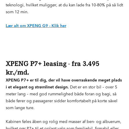
teknologi, hvilket muliggør, at du kan lade fra 10-80% på så lidt
som 12 min.
Lær alt om XPENG G9 - Klik her
XPENG P7+ leasing - fra 3.495
kr./md.
XPENG P7+ er til dig, der vil have overraskende meget plads
i et elegant og strømlinet design.
Det er en stor bil – over 5
meter lang – med god rummelighed både foran og bagi, så
både fører og passagerer sidder komfortabelt på korte såvel
som lange ture.
Kabinen føles åben og rolig med masser af ben- og albuerum,
hvilket gør P7+ til et oplagt valg som familiebil, firmabil eller