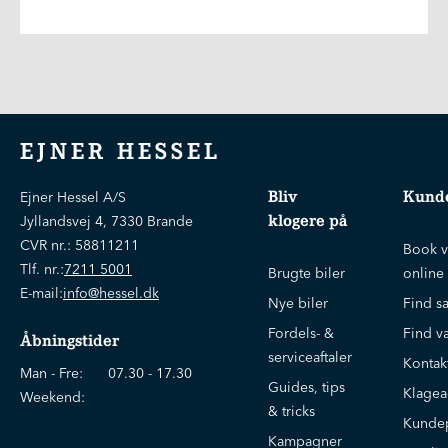
EJNER HESSEL
Bliv
Kunde
Ejner Hessel A/S
klogere på
Jyllandsvej 4, 7330 Brande
CVR nr.:
58811211
Book v
Tlf. nr.:
7211 5001
Brugte biler
online
E-mail:
info@hessel.dk
Nye biler
Find s
Fordels- &
Find v
Åbningstider
serviceaftaler
Kontak
Man - Fre:
07.30 - 17.30
Guides, tips
Klage
Weekend:
& tricks
Kundep
Kampagner