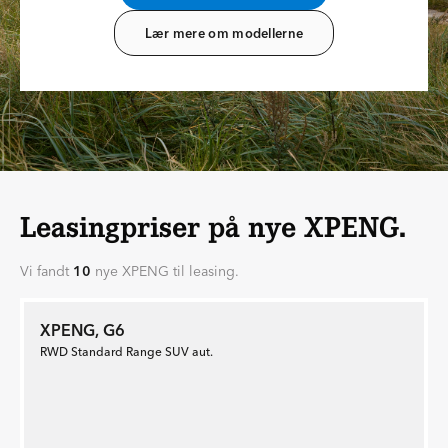
Lær mere om modellerne
Leasingpriser på nye XPENG.
Vi fandt
10
nye XPENG til leasing.
XPENG, G6
RWD Standard Range SUV aut.