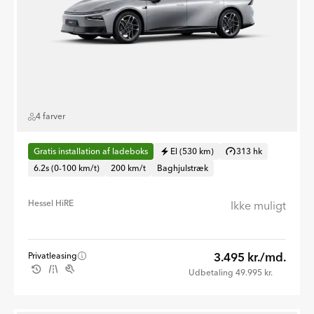
4 farver
Gratis installation af ladeboks
El (530 km)
313 hk
6.2s (0-100 km/t)
200 km/t
Baghjulstræk
Hessel HiRE
Ikke muligt
3.495 kr./md.
Privatleasing
Udbetaling 49.995 kr.