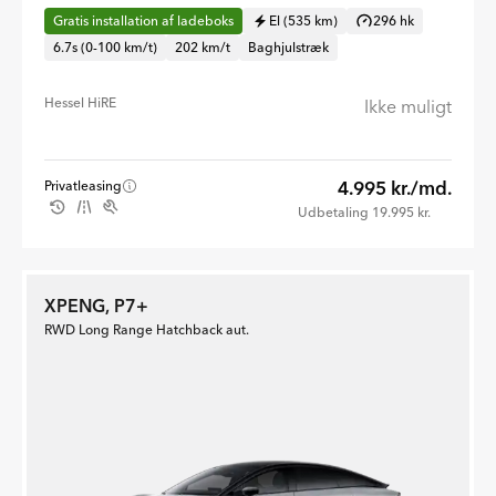
Gratis installation af ladeboks
El (535 km)
296 hk
6.7s (0-100 km/t)
202 km/t
Baghjulstræk
Hessel HiRE
Ikke muligt
4.995 kr./md.
Privatleasing
Udbetaling 19.995 kr.
XPENG, P7+
RWD Long Range Hatchback aut.