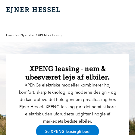
EJNER HESSEL
EJNER HESSEL
Forside
/
Nye biler
/
XPENG
/
Leasing
XPENG leasing - nem &
ubesværet leje af elbiler.
XPENGs elektriske modeller kombinerer høj
komfort, skarp teknologi og moderne design – og
du kan opleve det hele gennem privatleasing hos
Ejner Hessel. XPENG leasing gør det nemt at køre
elektrisk uden uforudsete udgifter i nogle af
markedets bedste elbiler.
Se XPENG leasingtilbud