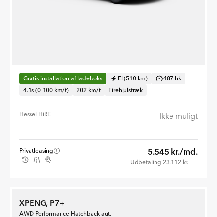
Gratis installation af ladeboks
El (510 km)
487 hk
4.1s (0-100 km/t)
202 km/t
Firehjulstræk
Hessel HiRE
Ikke muligt
5.545 kr./md.
Privatleasing
Udbetaling 23.112 kr.
XPENG, P7+
AWD Performance Hatchback aut.