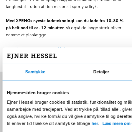
langtursbil – uden at den mister sit sporty udtryk.
Med XPENGs nyeste ladeteknologi kan du lade fra 10–80 %
på helt ned til ca. 12 minutter
, så også de lange stræk bliver
nemme at planlægge.
Lær alt om XPENG P7+ - Klik her
Samtykke
Detaljer
Hjemmesiden bruger cookies
Vil du nørde den helt store
Ejner Hessel bruger cookies til statistik, funktionalitet og må
sammenligning?
samarbejde med tredjepart. Ved at trykke på 'tillad alle', giv
Hvor meget større er G9'eren end G6'eren, hvor
også angive, hvilke formål du vil give samtykke til og derefte
langt kan de forskellige modeller køre på en
til enhver tid trække dit samtykke tilbage
her
.
Læs mere om c
opladning, og hvilke af modellerne må køre med