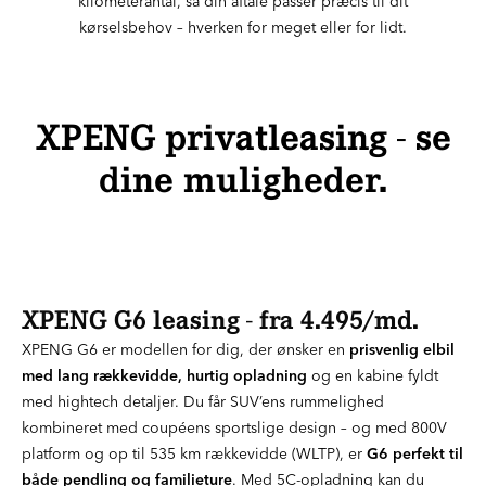
kilometerantal, så din aftale passer præcis til dit
kørselsbehov – hverken for meget eller for lidt.
XPENG privatleasing - se
dine muligheder.
XPENG G6 leasing - fra 4.495/md.
XPENG G6 er modellen for dig, der ønsker en
prisvenlig elbil
med lang rækkevidde, hurtig opladning
og en kabine fyldt
med hightech detaljer. Du får SUV’ens rummelighed
kombineret med coupéens sportslige design – og med 800V
platform og op til 535 km rækkevidde (WLTP), er
G6 perfekt til
både pendling og familieture
. Med 5C-opladning kan du