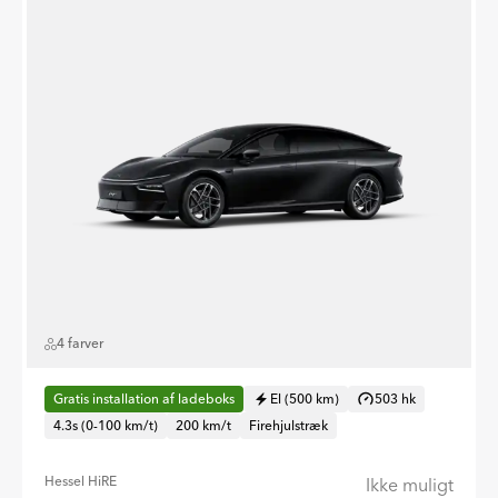
4 farver
Gratis installation af ladeboks
El (500 km)
503 hk
4.3s (0-100 km/t)
200 km/t
Firehjulstræk
Hessel HiRE
Ikke muligt