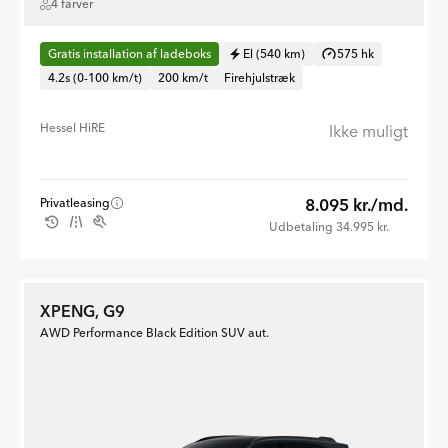
4 farver
Gratis installation af ladeboks
El (540 km)
575 hk
4.2s (0-100 km/t)
200 km/t
Firehjulstræk
Hessel HiRE
Ikke muligt
8.095 kr./md.
Privatleasing
Udbetaling 34.995 kr.
XPENG, G9
AWD Performance Black Edition SUV aut.