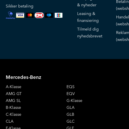
Betali
& nyheder
Sikker betaling
(websh
Leasing &
Handel
finansiering
(websh
Tilmeld dig
Reklam
nyhedsbrevet
(websh
Mercedes-Benz
A-Klasse
EQS
AMG GT
EQV
AMG SL
G-Klasse
B-Klasse
GLA
C-Klasse
GLB
CLA
GLC
E-Klasse
GLE