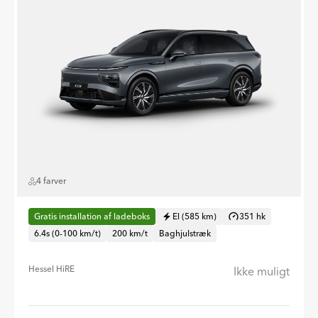
4 farver
Gratis installation af ladeboks
El (585 km)
351 hk
6.4s (0-100 km/t)
200 km/t
Baghjulstræk
Hessel HiRE
Ikke muligt