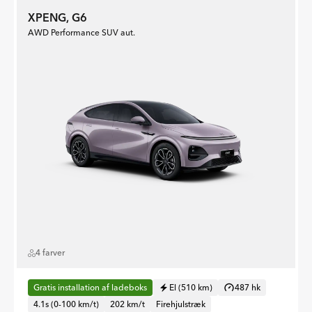
XPENG, G6
AWD Performance SUV aut.
4 farver
Gratis installation af ladeboks
El (510 km)
487 hk
4.1s (0-100 km/t)
202 km/t
Firehjulstræk