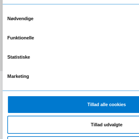
trailer? Hvis du er nysgerrig, og vil se en større
sammenligning af de forskellige XPENG, så er
Samtykkevalg
hjælpen kun et klik væk.
Nødvendige
Se større sammenligning
Funktionelle
Statistiske
Marketing
Sammenlign leasingaftaler på
XPENG elbiler.
Tillad alle cookies
G6
G9
P7+
Privatleasingpris fra
4.495 kr./md.
5.995 kr./md.
3.495 kr./md.
Tillad udvalgte
Udbetaling
14.995 kr.
34.995 kr.
49.995 kr.