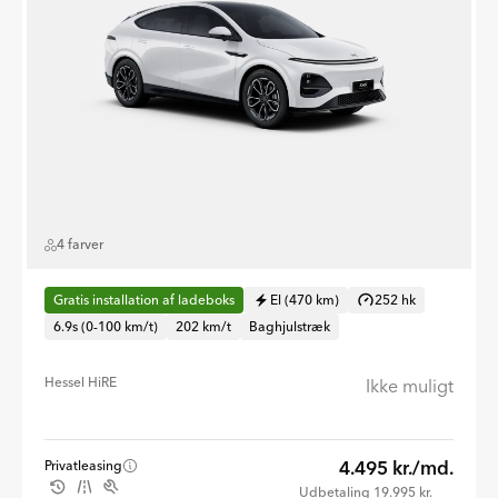
4 farver
Gratis installation af ladeboks
El (470 km)
252 hk
6.9s (0-100 km/t)
202 km/t
Baghjulstræk
Hessel HiRE
Ikke muligt
4.495 kr./md.
Privatleasing
Udbetaling 19.995 kr.