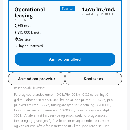
Operationel
1.575 kr./md.
Populær
Udbetaling: 35.000 kr.
leasing
48 mdr.
48 mdr.
15.000 km/år.
Service
Ingen restværdi
Anmod om tilbud
Anmod om prøvetur
Kontakt os
Priser er inkl. levering
Forbrug ved blandet kørsel: 19,0 kWh/100 km, CO2 udledning: 0
g./km. Løbetid: 48 mdr./15.000 km pr. år, pris pr. md.: 1.575 kr., pris
pr. overkørt km.: 1,25 kr., førstegangsydelse/udbetaling: 35.000 kr.,
totalomkostninger i perioden: 110.600 kr., halvårlig grøn ejerafgift:
370 kr. Aftale er vist inkl. service og ekskl. dæk, forbrugsvæsker,
forsikring og grøn ejerafgift. Alle priser er vejledende ekskl. moms,
og kan variere. Aftale forudsætter positiv kreditgodkendelse. Der