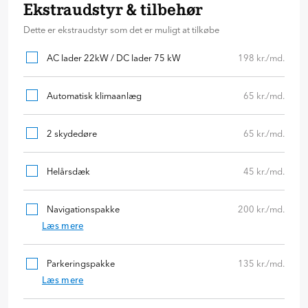
Ekstraudstyr & tilbehør
Dette er ekstraudstyr som det er muligt at tilkøbe
AC lader 22kW / DC lader 75 kW
198 kr./md.
Automatisk klimaanlæg
65 kr./md.
2 skydedøre
65 kr./md.
Helårsdæk
45 kr./md.
Navigationspakke
200 kr./md.
Læs mere
Parkeringspakke
135 kr./md.
Læs mere