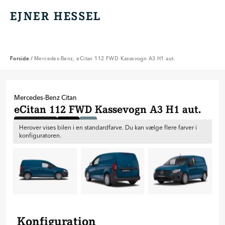
EJNER HESSEL
EJNER HESSEL
Forside
/
Mercedes-Benz, eCitan 112 FWD Kassevogn A3 H1 aut.
Mercedes-Benz
Citan
eCitan 112 FWD Kassevogn A3 H1 aut.
Bestillingsbil
Lang
Lav
Herover vises bilen i en standardfarve. Du kan vælge flere farver i
konfiguratoren.
Konfiguration