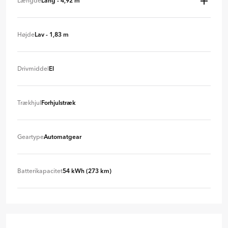
Længde
Lang - 4,92 m
Lang (4,92 m)
+ 0 kr
Højde
Lav - 1,83 m
Mellem lang (4,50 m)
- 80 kr./md.
Lav (1,83 m)
+ 0 kr
Drivmiddel
El
El
+ 0 kr
Trækhjul
Forhjulstræk
Forhjulstræk
+ 0 kr
Geartype
Automatgear
Automatgear
+ 0 kr
Batterikapacitet
54 kWh (273 km)
54 kWh (273 km)
+ 0 kr