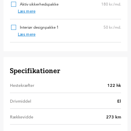
Aktiv sikkerhedspakke
180 kr./md.
Læs mere
Interiør designpakke 1
50 kr./md.
Læs mere
Specifikationer
Hestekræfter
122
hk
Drivmiddel
El
Rækkevidde
273
km