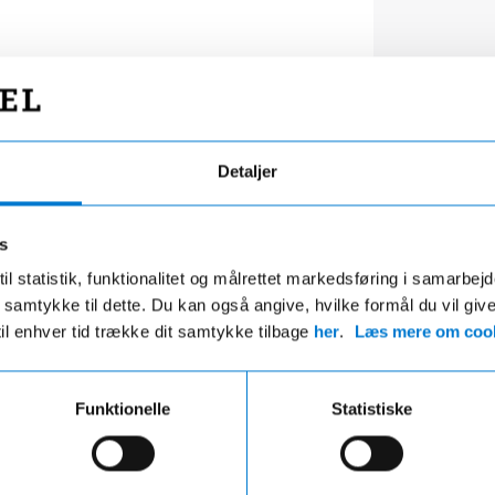
vmiddel
El
kvægt (max.)
0
kg
Detaljer
telast
710
kg
s
il statistik, funktionalitet og målrettet markedsføring i samarbej
 du samtykke til dette. Du kan også angive, hvilke formål du vil giv
til enhver tid trække dit samtykke tilbage
her
.
Læs mere om cook
Funktionelle
Statistiske
e