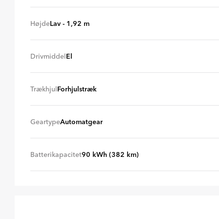
Mellem lang (5,14 m)
+ 0 kr
Højde
Lav - 1,92 m
Lav (1,92 m)
+ 0 kr
Drivmiddel
El
El
+ 0 kr
Trækhjul
Forhjulstræk
Forhjulstræk
+ 0 kr
Geartype
Automatgear
Automatgear
+ 0 kr
Batterikapacitet
90 kWh (382 km)
90 kWh (382 km)
+ 0 kr