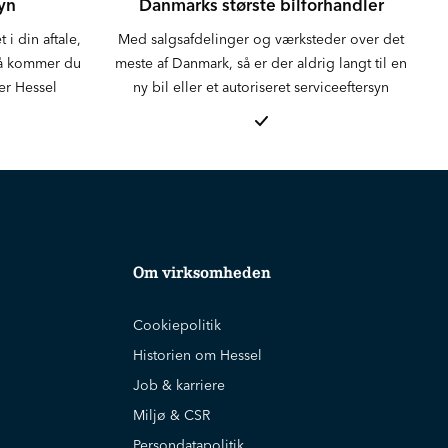
syn
Danmarks største bilforhandler
 i din aftale,
Med salgsafdelinger og værksteder over det
 så kommer du
meste af Danmark, så er der aldrig langt til en
er Hessel
ny bil eller et autoriseret serviceeftersyn
Om virksomheden
Cookiepolitik
Historien om Hessel
Job & karriere
Miljø & CSR
Persondatapolitik