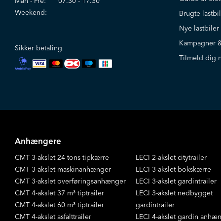
Man - Fre:
07.30 - 17.30
Weekend:
Brugte lastb
Nye lastbile
Kampagner &
Sikker betaling
Tilmeld dig 
Anhængere
CMT 3-akslet 24 tons tipkærre
LECI 2-akslet citytrailer
CMT 3-akslet maskinanhænger
LECI 3-akslet bokskærre
CMT 3-akslet overføringsanhænger
LECI 3-akslet gardintrailer
CMT 4-akslet 37 m³ tiptrailer
LECI 3-akslet nedbygget
CMT 4-akslet 60 m³ tiptrailer
gardintrailer
CMT 4-akslet asfalttrailer
LECI 4-akslet gardin anhæ