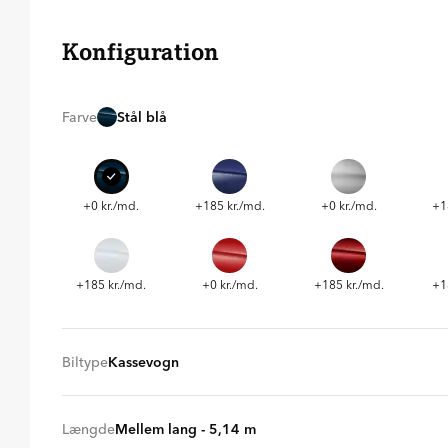
Konfiguration
Farve
Stål blå
+0 kr./md.
+185 kr./md.
+0 kr./md.
+1
+185 kr./md.
+0 kr./md.
+185 kr./md.
+1
Biltype
Kassevogn
Kassevogn
+ 0 kr
Længde
Mellem lang - 5,14 m