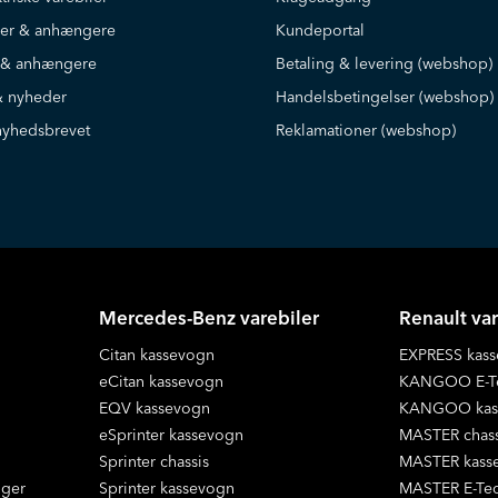
iler & anhængere
Kundeportal
r & anhængere
Betaling & levering (webshop)
 nyheder
Handelsbetingelser (webshop)
nyhedsbrevet
Reklamationer (webshop)
Mercedes-Benz varebiler
Renault var
Citan kassevogn
EXPRESS kas
eCitan kassevogn
KANGOO E-Te
EQV kassevogn
KANGOO kas
eSprinter kassevogn
MASTER chass
Sprinter chassis
MASTER kass
nger
Sprinter kassevogn
MASTER E-Tec