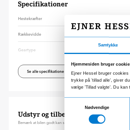
Specifikationer
Hestekræfter
204
hk
Dri
Rækkevidde
382
km
Træ
Samtykke
Geartype
Automatgear
Nyt
Hjemmesiden bruger cookie
Se alle specifikationer
Ejner Hessel bruger cookies t
trykke på 'tillad alle', giver
vælge 'Tillad valgte'. Du kan 
Samtykkevalg
Nødvendige
Udstyr og tilbehør
Bemærk at bilen godt kan stå med mere udstyr end nedenståend