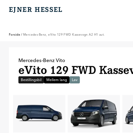
EJNER HESSEL
EJNER HESSEL
Forside
/
Mercedes-Benz, eVito 129 FWD Kassevogn A2 H1 aut.
Mercedes-Benz
Vito
eVito 129 FWD Kassev
Bestillingsbil
Mellem lang
Lav