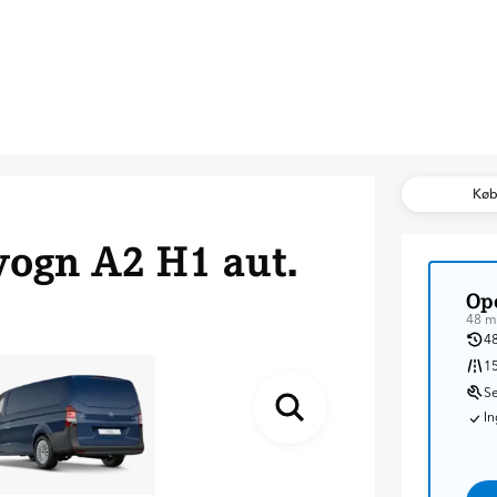
Kø
ogn A2 H1 aut.
Ope
48 m
48
15
Se
In