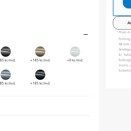
A
Priser er
Forbrug
48 mdr./1
førstega
kr., halv
85 kr./md.
+185 kr./md.
+0 kr./md.
forbrugs
moms, og
forbehol
85 kr./md.
+185 kr./md.