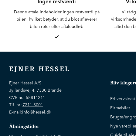
Ingen restværdi
Vi k
Denne aftale indeholder ingen restværdi på
Vi rådg
bilen, hvilket betyder, at du blot afleverer
virksomheder
bilen retur efter aftaleudløb
altid den b
EJNER HESSEL
Bliv kloger
Ejner Hessel A/S
Jyllandsvej 4, 7330 Brande
CVR nr.:
58811211
Erhvervsleas
Tlf. nr.:
7211 5001
Firmabiler
E-mail:
info@hessel.dk
Brugte/engro
Nye varebile
Åbningstider
Guide til elek