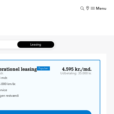
Menu
Luk
Luk
b
Leasing
rationel leasing
4.595 kr./md.
Populær
dr.
Udbetaling: 35.000 kr.
 mdr.
.000 km/år.
rvice
gen restværdi