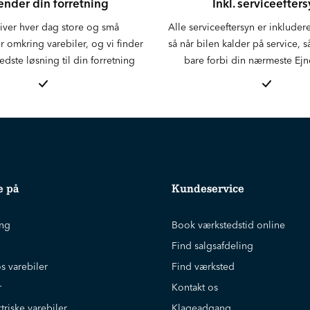
ender din forretning
Inkl. serviceefter
iver hver dag store og små
Alle serviceeftersyn er inkluderet
 omkring varebiler, og vi finder
så når bilen kalder på service,
edste løsning til din forretning
bare forbi din nærmeste Ejn
e på
Kundeservice
ing
Book værkstedstid online
Find salgsafdeling
s varebiler
Find værksted
r
Kontakt os
triske varebiler
Klageadgang