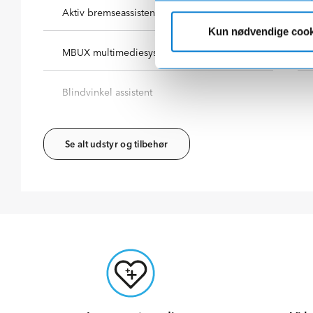
Aktiv bremseassistent
Kun nødvendige cook
MBUX multimediesystem med navigation
Blindvinkel assistent
Se alt udstyr og tilbehør