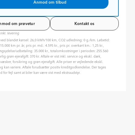
Anmod om tilbud
nmod om prøvetur
Kontakt os
 inkl. levering
 ved blandet kørsel: 26,0 kWh/100 km, CO2 udledning: 0 g./km. Løbetid:
5.000 km pr. år, pris pr. md.: 4.595 kr., pris pr. overkørt km.: 1,25 kr.,
ngsydelse/udbetaling: 35.000 kr., totalomkostninger i perioden: 255.560
årlig grøn ejerafgift: 370 kr. Aftale er vist inkl. service og ekskl. dæk,
væsker, forsikring og grøn ejerafgift. Alle priser er vejledende ekskl.
 kan variere. Aftale forudsætter positiv kreditgodkendelse. Der tages
d for fejl samt at biler kan være vist med ekstraudstyr.