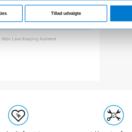
Digital radio (DAB)
ies
Tillad udvalgte
Bakkamera med monitor
Aktiv Lane Keeping Assistent