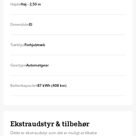
Lang (6,31 m)
+ 100 kr./md.
Højde
Høj - 2,50 m
Mellem lang (5,68 m)
+ 0 kr
Høj (2,50 m)
+ 0 kr
Drivmiddel
El
El
+ 0 kr
Trækhjul
Forhjulstræk
Forhjulstræk
+ 0 kr
Geartype
Automatgear
Automatgear
+ 0 kr
Batterikapacitet
87 kWh (408 km)
87 kWh (408 km)
+ 0 kr
Ekstraudstyr & tilbehør
Dette er ekstraudstyr som det er muligt at tilkøbe