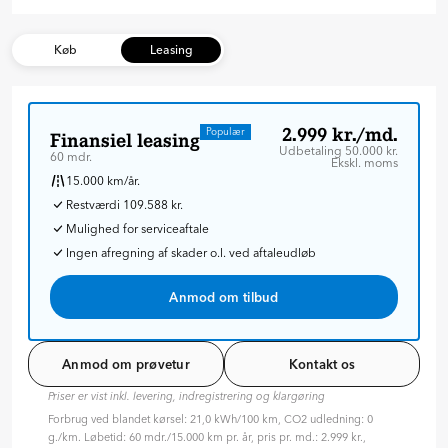
Køb
Leasing
2.999 kr./md.
Populær
Finansiel leasing
Udbetaling 50.000 kr.
60 mdr.
Ekskl. moms
15.000 km/år.
Restværdi 109.588 kr.
Mulighed for serviceaftale
Ingen afregning af skader o.l. ved aftaleudløb
Anmod om tilbud
Anmod om prøvetur
Kontakt os
Priser er vist inkl. levering, indregistrering og klargøring
Forbrug ved blandet kørsel: 21,0 kWh/100 km, CO2 udledning: 0
g./km. Løbetid: 60 mdr./15.000 km pr. år, pris pr. md.: 2.999 kr.,