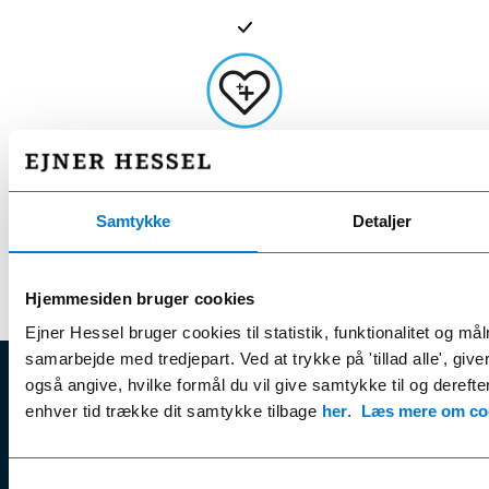
Altid fabriksny bil
Når du får leveret din bil, så kommer den direkte fra fabrikken,
Samtykke
Detaljer
og vi sørger selvfølgelig for fuld klargøring
Hjemmesiden bruger cookies
Ejner Hessel bruger cookies til statistik, funktionalitet og må
samarbejde med tredjepart. Ved at trykke på 'tillad alle', giv
også angive, hvilke formål du vil give samtykke til og derefter 
EJNER HESSEL
enhver tid trække dit samtykke tilbage
her
.
Læs mere om coo
Bliv klogere
Kun
Ejner Hessel A/S
på
Jyllandsvej 4, 7330 Brande
Samtykkevalg