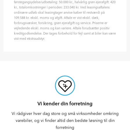
førstegangsydelse/udbetaling: 50.000 kr., halvårlig grøn ejerafgift: 420
kr., totalomkostninger i perioden: 233.040 kr. Ved leasingsaftalens
ordinære udløb skal leasingtager anvise køber til restværdi på
109.588 kr. ekskl. moms og afgift. Aftale er vist ekskl. dæk,
forbrugsvæsker, forsikring, grøn ejerafgift og service. Priserne er
vejledende ekskl. moms og kan variere. Aftale forudsætter positiv
kreditgodkendelse. Der tages forbehold for fejl samt at biler kan være
vist med ekstraudstyr.
Vi kender din forretning
Vi rådgiver hver dag store og små virksomheder omkring
varebiler, og vi finder altid den bedste løsning til din
forretning