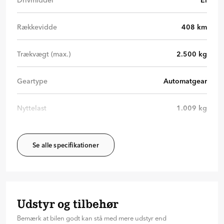
Drivmiddel
El
Rækkevidde
408
km
Trækvægt (max.)
2.500
kg
Geartype
Automatgear
Nyttelast
1.009
kg
Se alle specifikationer
Udstyr og tilbehør
Bemærk at bilen godt kan stå med mere udstyr end