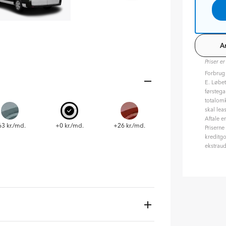
A
Priser er
Forbrug
E. Løbet
førstega
totalomk
skal lea
Aftale e
3 kr./md.
+0 kr./md.
+26 kr./md.
Priserne
kreditgo
ekstraud