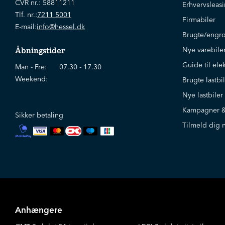
CVR nr.:
58811211
Erhvervsleas
Tlf. nr.:
7211 5001
Firmabiler
E-mail:
info@hessel.dk
Brugte/engro
Nye varebile
Åbningstider
Guide til elek
Man - Fre:
07.30 - 17.30
Weekend:
Brugte lastb
Nye lastbile
Kampagner &
Sikker betaling
Tilmeld dig 
Anhængere