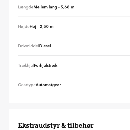
Kassevogn
Cha
+ 0 kr
Længde
Mellem lang - 5,68 m
Lang (6,31 m)
Mel
+ 250 kr./md.
Højde
Høj - 2,50 m
Høj (2,50 m)
Lav
+ 0 kr
Drivmiddel
Diesel
Diesel
+ 0 kr
Trækhjul
Forhjulstræk
Forhjulstræk
+ 0 kr
Geartype
Automatgear
Automatgear
Man
+ 0 kr
Ekstraudstyr & tilbehør