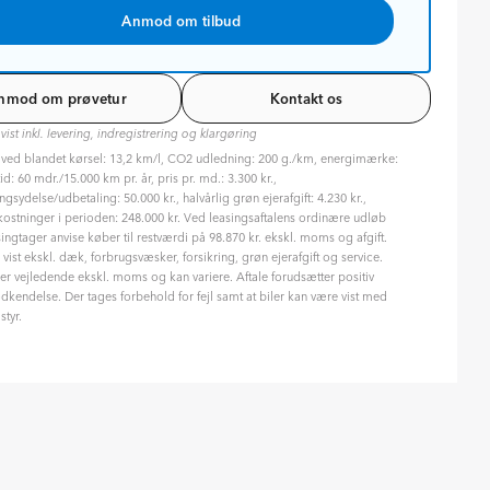
Anmod om tilbud
nmod om prøvetur
Kontakt os
 vist inkl. levering, indregistrering og klargøring
 ved blandet kørsel: 13,2 km/l, CO2 udledning: 200 g./km, energimærke:
id: 60 mdr./15.000 km pr. år, pris pr. md.: 3.300 kr.,
ngsydelse/udbetaling: 50.000 kr., halvårlig grøn ejerafgift: 4.230 kr.,
ostninger i perioden: 248.000 kr. Ved leasingsaftalens ordinære udløb
singtager anvise køber til restværdi på 98.870 kr. ekskl. moms og afgift.
r vist ekskl. dæk, forbrugsvæsker, forsikring, grøn ejerafgift og service.
 er vejledende ekskl. moms og kan variere. Aftale forudsætter positiv
dkendelse. Der tages forbehold for fejl samt at biler kan være vist med
styr.