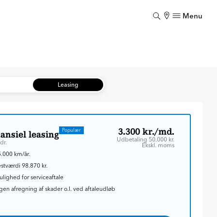
Menu
Luk
Luk
b
Leasing
3.300 kr./md.
Populær
ansiel leasing
Udbetaling 50.000 kr.
dr.
Ekskl. moms
.000 km/år.
stværdi 98.870 kr.
lighed for serviceaftale
gen afregning af skader o.l. ved aftaleudløb