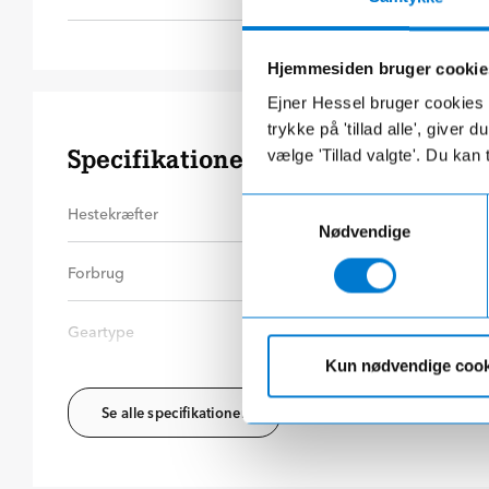
Hjemmesiden bruger cookie
Ejner Hessel bruger cookies t
trykke på 'tillad alle', giver
Specifikationer
vælge 'Tillad valgte'. Du kan 
Samtykkevalg
Hestekræfter
150
hk
Dri
Nødvendige
Forbrug
13,2
km/l
Træ
Geartype
Automatgear
Nyt
Kun nødvendige cook
Se alle specifikationer