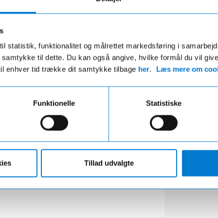
s
il statistik, funktionalitet og målrettet markedsføring i samarbej
 du samtykke til dette. Du kan også angive, hvilke formål du vil giv
til enhver tid trække dit samtykke tilbage
her
.
Læs mere om cook
vmiddel
Diesel
Funktionelle
Statistiske
kvægt (max.)
2.500
kg
telast
1.092
kg
ies
Tillad udvalgte