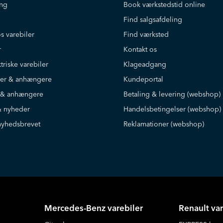
ing
Book værkstedstid online
Find salgsafdeling
s varebiler
Find værksted
r
Kontakt os
triske varebiler
Klageadgang
iler & anhængere
Kundeportal
r & anhængere
Betaling & levering (webshop)
 nyheder
Handelsbetingelser (webshop)
nyhedsbrevet
Reklamationer (webshop)
Mercedes-Benz varebiler
Renault var