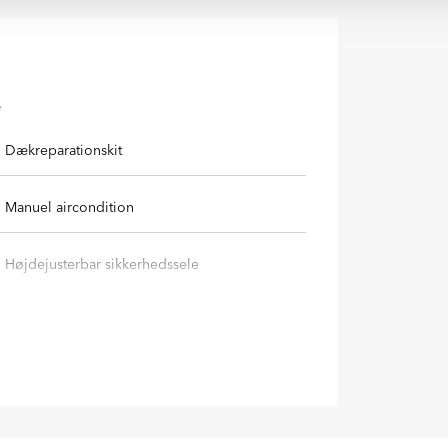
e
Dækreparationskit
Manuel aircondition
Højdejusterbar sikkerhedssele