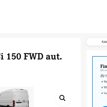
Kø
 150 FWD aut.
Fin
60 m
15
Re
Mu
In