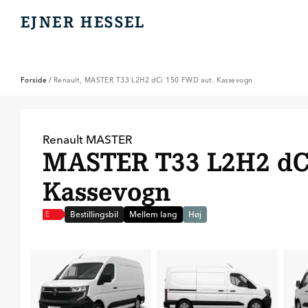
EJNER HESSEL
EJNER HESSEL
Forside
/
Renault, MASTER T33 L2H2 dCi 150 FWD aut. Kassevogn
Renault
MASTER
MASTER T33 L2H2 dCi
Kassevogn
Bestillingsbil
Mellem lang
Høj
E