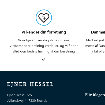
Vi kender din forretning
Danmark
Vi rådgiver hver dag store og små
Med salgsaf
virksomheder omkring varebiler, og vi finder
meste af Danm
altid den bedste løsning til din forretning
ny bil elle
EJNER HESSEL
Bliv kloger
Ejner Hessel A/S
Jyllandsvej 4, 7330 Brande