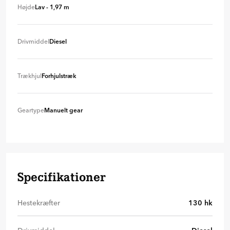
Kort (5,08 m)
- 50 kr./md.
Højde
Lav - 1,97 m
Mellem lang (5,48 m)
+ 0 kr
Lav (1,97 m)
+ 0 kr
Drivmiddel
Diesel
Diesel
+ 0 kr
Trækhjul
Forhjulstræk
Forhjulstræk
+ 0 kr
Geartype
Manuelt gear
Manuelt gear
+ 0 kr
Specifikationer
Hestekræfter
130
hk