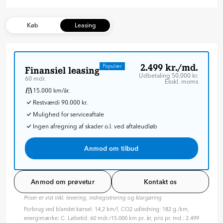
Køb
Leasing
2.499 kr./md.
Populær
Finansiel leasing
Udbetaling 50.000 kr.
60 mdr.
Ekskl. moms
15.000 km/år.
Restværdi 90.000 kr.
Mulighed for serviceaftale
Ingen afregning af skader o.l. ved aftaleudløb
Anmod om tilbud
Anmod om prøvetur
Kontakt os
Priser er vist inkl. levering, indregistrering og klargøring
Forbrug ved blandet kørsel: 14,2 km/l, CO2 udledning: 182 g./km,
energimærke: C. Løbetid: 60 mdr./15.000 km pr. år, pris pr. md.: 2.499