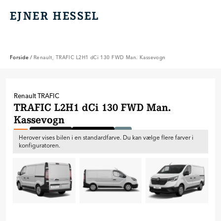
EJNER HESSEL
EJNER HESSEL
Forside
/
Renault, TRAFIC L2H1 dCi 130 FWD Man. Kassevogn
Renault
TRAFIC
TRAFIC L2H1 dCi 130 FWD Man.
Kassevogn
Bestillingsbil
Mellem lang
Lav
C
Herover vises bilen i en standardfarve. Du kan vælge flere farver i
konfiguratoren.