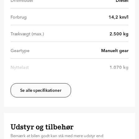
Drivmiddel
Diesel
Forbrug
14,2
km/l
Trækvægt (max.)
2.500
kg
Geartype
Manuelt gear
Nyttelast
1.070
kg
Se alle specifikationer
Udstyr og tilbehør
Bemærk at bilen godt kan stå med mere udstyr end