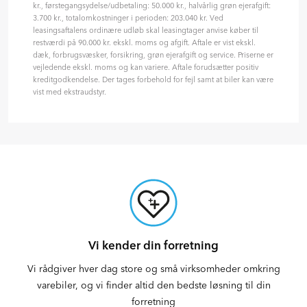
kr., førstegangsydelse/udbetaling: 50.000 kr., halvårlig grøn ejerafgift:
3.700 kr., totalomkostninger i perioden: 203.040 kr. Ved
leasingsaftalens ordinære udløb skal leasingtager anvise køber til
restværdi på 90.000 kr. ekskl. moms og afgift. Aftale er vist ekskl.
dæk, forbrugsvæsker, forsikring, grøn ejerafgift og service. Priserne er
vejledende ekskl. moms og kan variere. Aftale forudsætter positiv
kreditgodkendelse. Der tages forbehold for fejl samt at biler kan være
vist med ekstraudstyr.
Vi kender din forretning
Vi rådgiver hver dag store og små virksomheder omkring
varebiler, og vi finder altid den bedste løsning til din
forretning