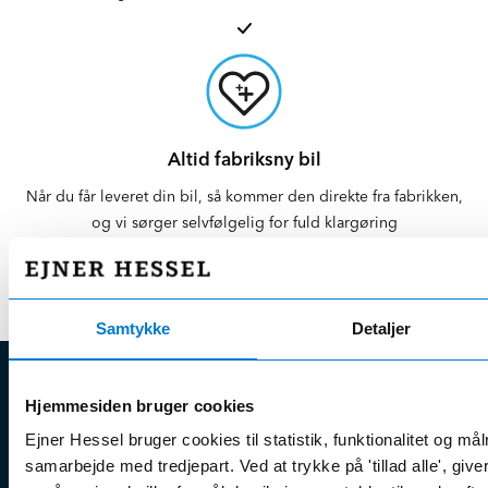
Altid fabriksny bil
Når du får leveret din bil, så kommer den direkte fra fabrikken,
og vi sørger selvfølgelig for fuld klargøring
Samtykke
Detaljer
EJNER HESSEL
Hjemmesiden bruger cookies
Ejner Hessel bruger cookies til statistik, funktionalitet og må
Bliv klogere
Kun
Ejner Hessel A/S
samarbejde med tredjepart. Ved at trykke på 'tillad alle', giv
på
Jyllandsvej 4, 7330 Brande