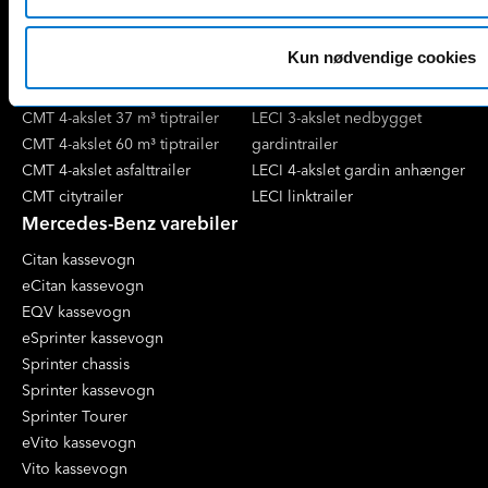
CMT 3-akslet 24 tons tipkærre
LECI 2-akslet bokstrailer
CMT 3-akslet maskinanhænger
LECI 2-akslet citytrailer
Kun nødvendige cookies
CMT 3-akslet
LECI 3-akslet bokskærre
overføringsanhænger
LECI 3-akslet gardintrailer
CMT 4-akslet 37 m³ tiptrailer
LECI 3-akslet nedbygget
CMT 4-akslet 60 m³ tiptrailer
gardintrailer
CMT 4-akslet asfalttrailer
LECI 4-akslet gardin anhænger
CMT citytrailer
LECI linktrailer
Mercedes-Benz varebiler
Citan kassevogn
eCitan kassevogn
EQV kassevogn
eSprinter kassevogn
Sprinter chassis
Sprinter kassevogn
Sprinter Tourer
eVito kassevogn
Vito kassevogn