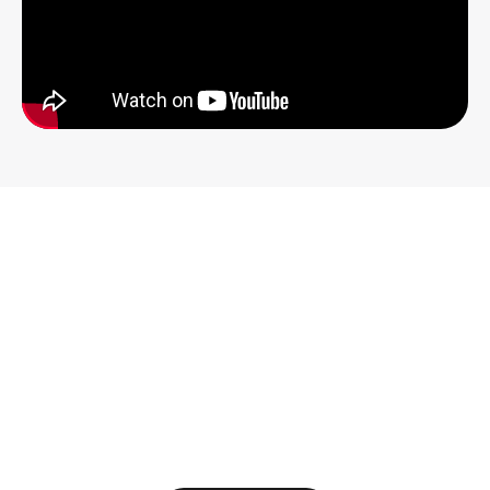
Skal Ejner Hessel hjælpe dig
med en flåde?
Ønsker du en flåde af biler af samme høje kvalitet
som de, der anvendes af flere myndigheder i
Danmark? Så er du velkommen til at kontakte vores
erfarne medarbejdere i Ejner Hessels flådeafdeling.
Vi vil meget gerne drøfte jeres behov og sammen
finde den optimale løsning til jer.