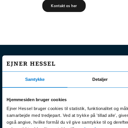
Kontakt os her
EJNER HESSEL
Bliv klogere
Kun
Ejner Hessel A/S
Samtykke
Detaljer
på
Jyllandsvej 4, 7330 Brande
CVR nr.:
58811211
Book
Tlf. nr.:
7211 5001
Erhvervsleasing
onli
Hjemmesiden bruger cookies
E-mail:
info@hessel.dk
Firmabiler
Find
Ejner Hessel bruger cookies til statistik, funktionalitet og må
Brugte/engros
Find
Åbningstider
samarbejde med tredjepart. Ved at trykke på 'tillad alle', giv
varebiler
Kont
også angive, hvilke formål du vil give samtykke til og derefter 
Man - Fre:
07.30 - 17.30