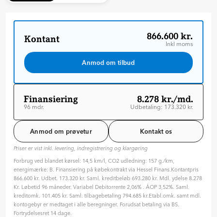
866.600 kr.
Kontant
Inkl moms
Anmod om tilbud
Finansiering
8.278 kr./md.
96 mdr.
Udbetaling: 173.320 kr.
Løbetid: 96 mdr
Variabel rente
Anmod om prøvetur
Kontakt os
ÅOP: 3.52 %
Priser er vist inkl. levering, indregistrering og klargøring
Tilpas din aftale
Forbrug ved blandet kørsel: 14,5 km/l, CO2 udledning: 157 g./km,
Hvilken type rente ønsker du?
energimærke: B. Finansiering på købekontrakt via Hessel Finans.Kontantpris
Variabel
Fast
866.600 kr. Udbet. 173.320 kr. Saml. kreditbeløb 693.280 kr. Mdl. ydelse 8.278
Kr. Løbetid 96 måneder. Variabel Debitorrente 2,06% . ÅOP 3,52%. Saml.
Hvor længe skal finansieringen løbe? (måneder)
kreditomk. 101.405 kr. Saml. tilbagebetaling 794.685 kr.Etabl.omk. samt mdl.
96 mdr. ( 8 år )
kontogebyr er medtaget i alle beregninger. Forudsat betaling via BS.
Fortrydelsesret 14 dage.