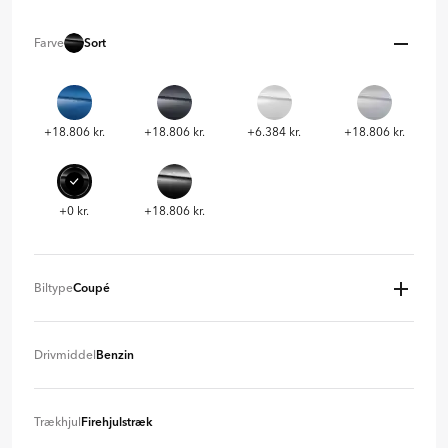
Farve
Sort
+18.806 kr.
+18.806 kr.
+6.384 kr.
+18.806 kr.
+0 kr.
+18.806 kr.
Biltype
Coupé
Coupé
+ 0 kr
Drivmiddel
Benzin
Cabriolet
+ 178.400 kr.
Benzin
+ 0 kr
Trækhjul
Firehjulstræk