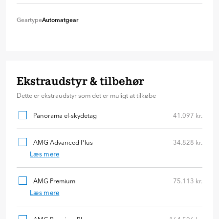
Firehjulstræk
+ 0 kr
Geartype
Automatgear
Automatgear
+ 0 kr
Ekstraudstyr & tilbehør
Dette er ekstraudstyr som det er muligt at tilkøbe
Panorama el-skydetag
41.097 kr.
AMG Advanced Plus
34.828 kr.
Læs mere
AMG Premium
75.113 kr.
Læs mere