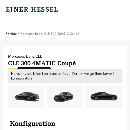
EJNER HESSEL
EJNER HESSEL
Forside
/
Mercedes-Benz, CLE 300 4MATIC Coupé
Mercedes-Benz
CLE
CLE 300 4MATIC Coupé
Ny bil til bestilling
B
Herover vises bilen i en standardfarve. Du kan vælge flere farver i
konfiguratoren.
Konfiguration