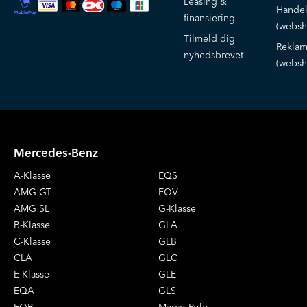
Leasing &
Handel
finansiering
(websh
Tilmeld dig
Reklam
nyhedsbrevet
(websh
Mercedes-Benz
A-Klasse
EQS
AMG GT
EQV
AMG SL
G-Klasse
B-Klasse
GLA
C-Klasse
GLB
CLA
GLC
E-Klasse
GLE
EQA
GLS
EQB
Marco Polo