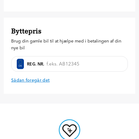
24
36
48
60
72
84
96
Hvor meget vil du betale på forhånd?
173.320
kr.
Byttepris
20
%
30
%
40
%
Brug din gamle bil til at hjælpe med i betalingen af din
Anmod om tilbud
nye bil
REG. NR.
DK
Sådan foregår det