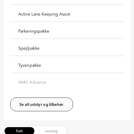
Active Lane Keeping Assist
Parkeringspakke
Spejlpakke
Tyveripakke
AMG Advance
Se alt udstyr og tilbehør
Køb
Leasing