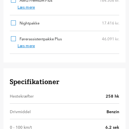
AMG Premium Plus
164.506 kr.
Læs mere
Nightpakke
17.416 kr.
Førerassistentpakke Plus
46.091 kr.
Læs mere
Specifikationer
Hestekræfter
258
hk
Drivmiddel
Benzin
0 - 100 km/t
6,2
sek