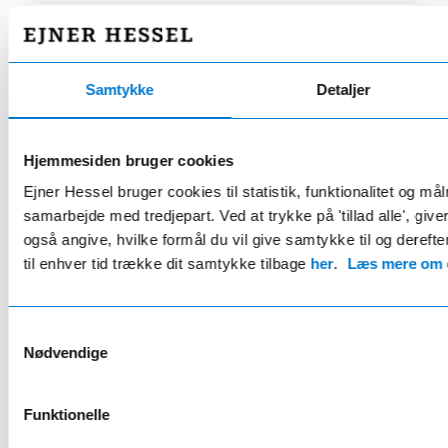
HESSEL STARPLUS COMPLETE
Fordelsaftale
Samtykke
Detaljer
kun 219 kr/md.*
Eksklusivt for Mercedes ejere
Hjemmesiden bruger cookies
Ejner Hessel bruger cookies til statistik, funktionalitet og må
20% rabat på serviceeftersyn og reparationer
samarbejde med tredjepart. Ved at trykke på 'tillad alle', giv
24 bilvaske årligt
også angive, hvilke formål du vil give samtykke til og derefte
2 årlige hjulskift inkl. opbevaring
til enhver tid trække dit samtykke tilbage
her
.
Læs mere om c
Gratis lånebil ifm. service
Samtykkevalg
Læs mere her
Nødvendige
* Rabat opnås v. årlig betaling
Funktionelle