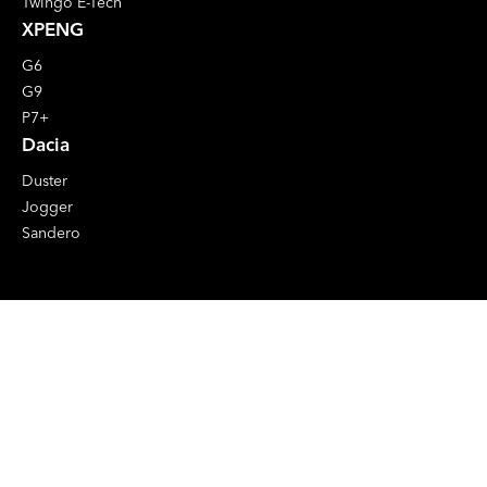
Twingo E-Tech
XPENG
G6
G9
P7+
Dacia
Duster
Jogger
Sandero