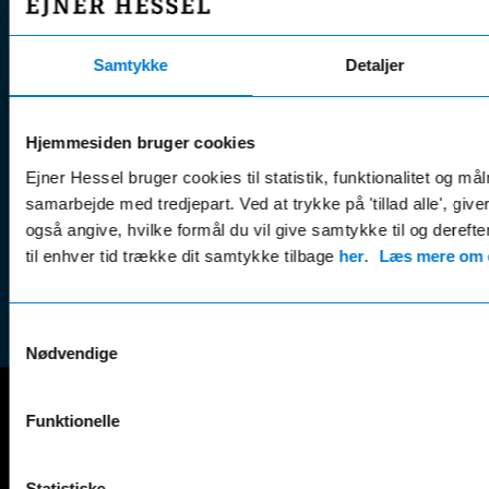
Fordels- &
Find v
Åbningstider
serviceaftaler
Kontak
Man - Fre:
07.30 - 17.30
Samtykke
Detaljer
Guides, tips
Klage
Weekend:
& tricks
Kundep
Kampagner
Hjemmesiden bruger cookies
Betali
& nyheder
Sikker betaling
(websh
Ejner Hessel bruger cookies til statistik, funktionalitet og må
Leasing &
samarbejde med tredjepart. Ved at trykke på 'tillad alle', giv
Handel
finansiering
også angive, hvilke formål du vil give samtykke til og derefte
(websh
Tilmeld dig
til enhver tid trække dit samtykke tilbage
her
.
Læs mere om c
Reklam
nyhedsbrevet
(websh
Samtykkevalg
Nødvendige
Funktionelle
Mercedes-Benz
A-Klasse
EQS
Statistiske