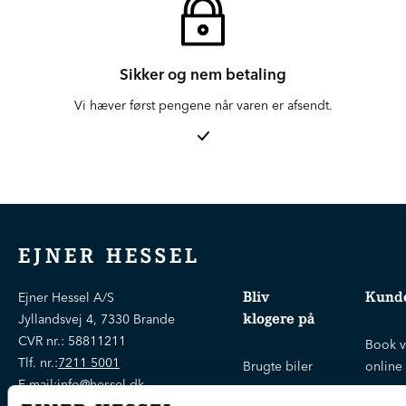
Sikker og nem betaling
Vi hæver først pengene når varen er afsendt.
EJNER HESSEL
Bliv
Kunde
Ejner Hessel A/S
klogere på
Jyllandsvej 4, 7330 Brande
CVR nr.:
58811211
Book v
Tlf. nr.:
7211 5001
Brugte biler
online
E-mail:
info@hessel.dk
Nye biler
Find s