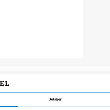
Detaljer
g efter fabriksstandarder
Alt samlet ét ste