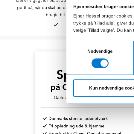
Det er vigtigt for os, at du føler dig klædt
Din bil blive
Hjemmesiden bruger cookie
godt på, når du skal ud og nyde din nye
Du kan sjæld
brugte bil.
Ejner Hessel bruger cookies t
trykke på 'tillad alle', giver
vælge 'Tillad valgte'. Du kan 
Samtykkevalg
Nødvendige
CLEVER KØBEKAMPAGNE
Spar 5.000 kr.
på Clever-installation
Kun nødvendige cook
Gælder, når du køber bil hos Ejner Hessel
Danmarks største ladenetværk
Fri opladning ude & hjemme
Forudsætter Clever One abonnement