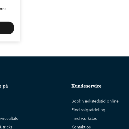
ions
e på
Kundeservice
Book værkstedstid online
Find salgsafdeling
rviceaftaler
Find værksted
& tricks
Kontakt os