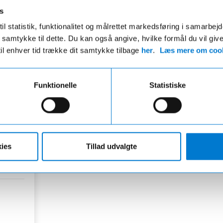
r mekanisk og kosmetisk klargjort.
Vi hjælper dig med bil, fors
s
ent se, at bilen har været brugt.
finansiering – nemt og over
il statistik, funktionalitet og målrettet markedsføring i samarbej
 du samtykke til dette. Du kan også angive, hvilke formål du vil giv
til enhver tid trække dit samtykke tilbage
her
.
Læs mere om cook
Funktionelle
Statistiske
 ⚡
ies
Tillad udvalgte
.