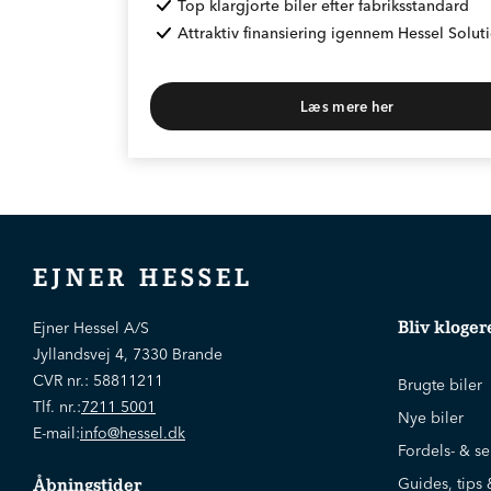
Top klargjorte biler efter fabriksstandard
Attraktiv finansiering igennem Hessel Solut
Læs mere her
* Max 1.000 km
EJNER HESSEL
Bliv kloger
Ejner Hessel A/S
Jyllandsvej 4, 7330 Brande
CVR nr.:
58811211
Brugte biler
Tlf. nr.:
7211 5001
Nye biler
E-mail:
info@hessel.dk
Fordels- & se
Guides, tips 
Åbningstider