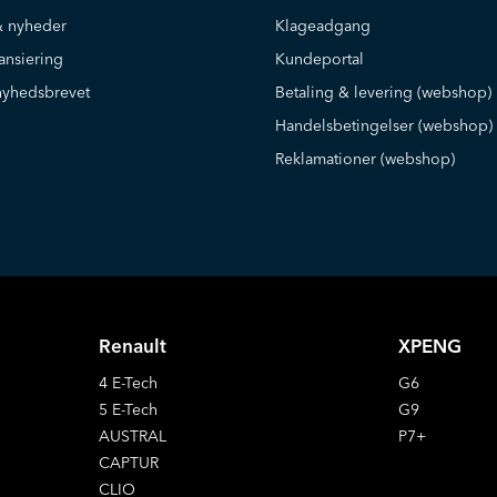
 nyheder
Klageadgang
ansiering
Kundeportal
nyhedsbrevet
Betaling & levering (webshop)
Handelsbetingelser (webshop)
Reklamationer (webshop)
Renault
XPENG
4 E-Tech
G6
5 E-Tech
G9
AUSTRAL
P7+
CAPTUR
CLIO