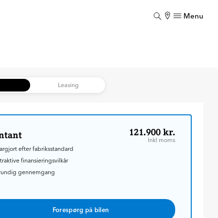
Menu
Luk
Luk
b
Leasing
121.900 kr.
ntant
Inkl moms
argjort efter fabriksstandard
traktive finansieringsvilkår
rundig gennemgang
Forespørg på bilen