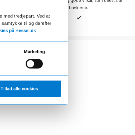
ikring og
Vi kan tilbyde dig gode vilkår, som oftest slår
skueligt.
bankerne.
de med tredjepart. Ved at
e samtykke til og derefter
ies på Hessel.dk
Marketing
Tillad alle cookies