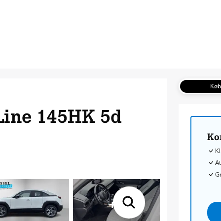
Kø
-Line 145HK 5d
Ko
Kl
At
G
+
8