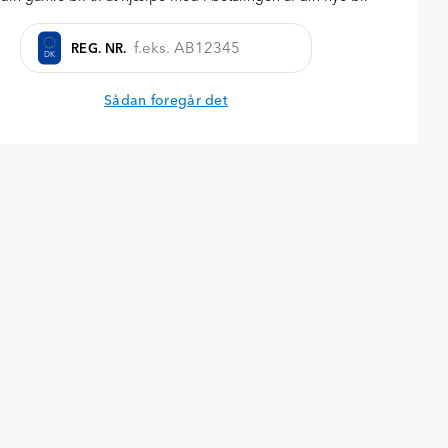
REG. NR.
Forespørg på bilen
DK
Sådan foregår det