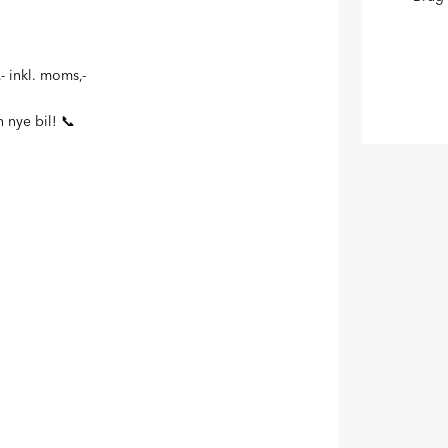
,- inkl. moms,-
 nye bil! 📞