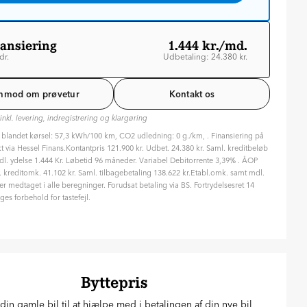
ansiering
1.444 kr./md.
dr.
Udbetaling: 24.380 kr.
betid: 96 mdr
riabel rente
nmod om prøvetur
Kontakt os
P: 9.71 %
t inkl. levering, indregistrering og klargøring
 blandet kørsel: 57,3 kWh/100 km, CO2 udledning: 0 g./km, . Finansiering på
pas din aftale
 via Hessel Finans.Kontantpris 121.900 kr. Udbet. 24.380 kr. Saml. kreditbeløb
ken type rente ønsker du?
dl. ydelse 1.444 Kr. Løbetid 96 måneder. Variabel Debitorrente 3,39% . ÅOP
 kreditomk. 41.102 kr. Saml. tilbagebetaling 138.622 kr.Etabl.omk. samt mdl.
Variabel
Fast
r medtaget i alle beregninger. Forudsat betaling via BS. Fortrydelsesret 14
ges forbehold for tastefejl.
 længe skal finansieringen løbe? (måneder)
dr. ( 8 år )
36
48
60
72
84
96
 meget vil du betale på forhånd?
380
kr.
Byttepris
30
%
40
%
din gamle bil til at hjælpe med i betalingen af din nye bil