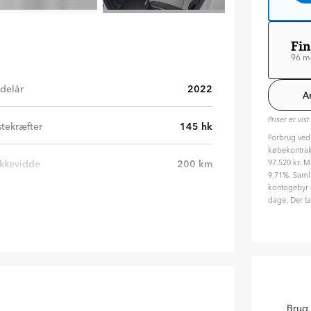
Fin
96 m
Lø
Va
delår
2022
A
ÅO
Priser er vis
tekræfter
145
hk
Forbrug ved
Til
købekontrakt
Hvil
97.520 kr. M
kkevidde
200
km
9,71%. Saml.
kontogebyr e
dage. Der ta
Hvor
96 m
24
Hvor
24.
20
%
Brug 