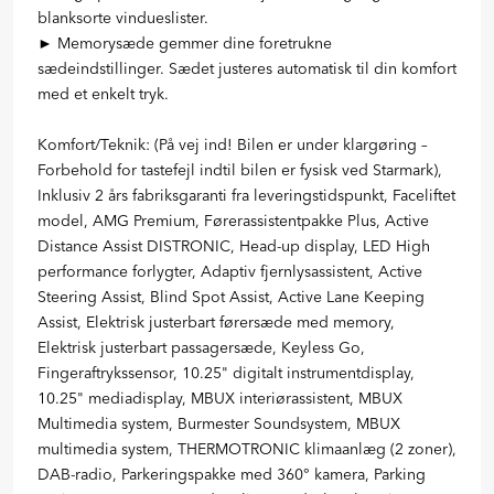
blanksorte vindueslister.
► Memorysæde gemmer dine foretrukne
sædeindstillinger. Sædet justeres automatisk til din komfort
med et enkelt tryk.
Komfort/Teknik: (På vej ind! Bilen er under klargøring –
Forbehold for tastefejl indtil bilen er fysisk ved Starmark),
Inklusiv 2 års fabriksgaranti fra leveringstidspunkt, Faceliftet
model, AMG Premium, Førerassistentpakke Plus, Active
Distance Assist DISTRONIC, Head-up display, LED High
performance forlygter, Adaptiv fjernlysassistent, Active
Steering Assist, Blind Spot Assist, Active Lane Keeping
Assist, Elektrisk justerbart førersæde med memory,
Elektrisk justerbart passagersæde, Keyless Go,
Fingeraftrykssensor, 10.25" digitalt instrumentdisplay,
10.25" mediadisplay, MBUX interiørassistent, MBUX
Multimedia system, Burmester Soundsystem, MBUX
multimedia system, THERMOTRONIC klimaanlæg (2 zoner),
DAB-radio, Parkeringspakke med 360° kamera, Parking