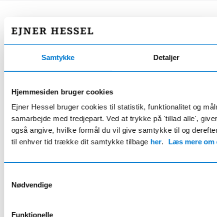
HESSEL STARPLUS COMPLETE
Fordelsaftale
Samtykke
Detaljer
kun 219 kr/md.*
Eksklusivt for Mercedes ejere
Hjemmesiden bruger cookies
Ejner Hessel bruger cookies til statistik, funktionalitet og må
20% rabat på serviceeftersyn og reparationer
samarbejde med tredjepart. Ved at trykke på 'tillad alle', giv
24 bilvaske årligt
også angive, hvilke formål du vil give samtykke til og derefte
2 årlige hjulskift inkl. opbevaring
til enhver tid trække dit samtykke tilbage
her
.
Læs mere om c
Gratis lånebil ifm. service
Samtykkevalg
Nødvendige
Læs mere her
* Rabat opnås v. årlig betaling
Funktionelle