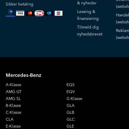
& nyheder
Sikker betaling
(websh
Leasing &
Handel
finansiering
(websh
Tilmeld dig
Reklam
nyhedsbrevet
(websh
Mercedes-Benz
A-Klasse
EQS
AMG GT
EQV
AMG SL
G-Klasse
B-Klasse
GLA
C-Klasse
GLB
CLA
GLC
E-Klasse
GLE