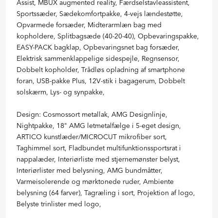
Assist, MBUX augmented reality, Færdselstavleassistent,
Sportssæder, Sædekomfortpakke, 4-vejs lændestøtte,
Opvarmede forsæder, Midterarmlæn bag med
kopholdere, Splitbagsæde (40-20-40), Opbevaringspakke,
EASY-PACK bagklap, Opbevaringsnet bag forsæder,
Elektrisk sammenklappelige sidespejle, Regnsensor,
Dobbelt kopholder, Trådløs opladning af smartphone
foran, USB-pakke Plus, 12V-stik i bagagerum, Dobbelt
solskærm, Lys- og synpakke,
Design: Cosmossort metallak, AMG Designlinje,
Nightpakke, 18" AMG letmetalfælge i 5-eget design,
ARTICO kunstlæder/MICROCUT mikrofiber sort,
Taghimmel sort, Fladbundet multifunktionssportsrat i
nappalæder, Interiørliste med stjernemønster belyst,
Interiørlister med belysning, AMG bundmåtter,
Varmeisolerende og mørktonede ruder, Ambiente
belysning (64 farver), Tagræling i sort, Projektion af logo,
Belyste trinlister med logo,