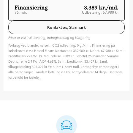
Finansiering
3.389 kr./md.
96 mdr.
Udbetaling: 67.980 kr.
Løbetid: 96 mdr
Variabel rente
Kontakt os, Starmark
ÅOP: 4.68 %
Priser er vist inkl. levering, indregistrering og klargøring
Tilpas din aftale
Forbrug ved blandet kørsel: , CO2 udledning: 0 g./km, . Finansiering på
Hvilken type rente ønsker du?
købekontrakt via Hessel Finans.Kontantpris 339.900 kr. Udbet. 67.980 kr. Saml.
Variabel
Fast
kreditbeløb 271.920 kr. Mdl. ydelse 3.389 Kr. Løbetid 96 måneder. Variabel
Debitorrente 2,11% . ÅOP 4,68%. Saml. kreditomk. 53.407 kr. Saml.
Hvor længe skal finansieringen løbe? (måneder)
tilbagebetaling 325.327 kr.Etabl.omk. samt mdl. kontogebyr er medtaget i
96 mdr. ( 8 år )
alle beregninger. Forudsat betaling via BS. Fortrydelsesret 14 dage. Der tages
forbehold for tastefejl.
24
36
48
60
72
84
96
Hvor meget vil du betale på forhånd?
67.980
kr.
20
%
30
%
40
%
Se hos STARMARK