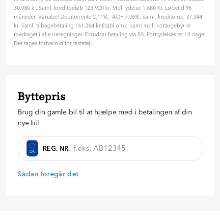
Variabel
Fast
30.980 kr. Saml. kreditbeløb 123.920 kr. Mdl. ydelse 1.680 Kr. Løbetid 96
måneder. Variabel Debitorrente 2,11% . ÅOP 7,06%. Saml. kreditomk. 37.344
Hvor længe skal finansieringen løbe? (måneder)
kr. Saml. tilbagebetaling 161.264 kr.Etabl.omk. samt mdl. kontogebyr er
96 mdr. ( 8 år )
medtaget i alle beregninger. Forudsat betaling via BS. Fortrydelsesret 14 dage.
Der tages forbehold for tastefejl.
24
36
48
60
72
84
96
Hvor meget vil du betale på forhånd?
30.980
kr.
Byttepris
20
%
30
%
40
%
Brug din gamle bil til at hjælpe med i betalingen af din
Forespørg på bilen
nye bil
REG. NR.
DK
Sådan foregår det