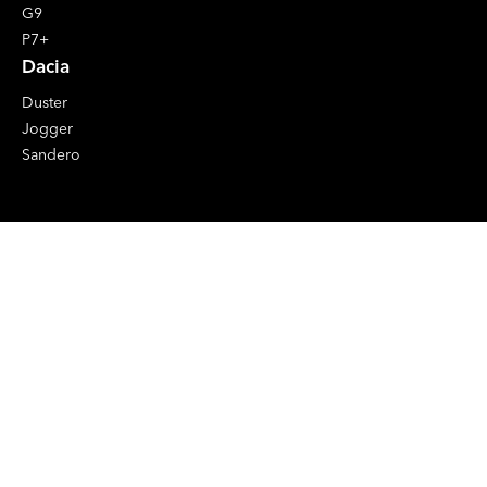
G9
P7+
Dacia
Duster
Jogger
Sandero