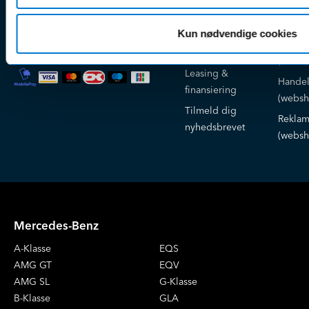
Klage
Weekend:
& tricks
Kundep
Kun nødvendige cookies
Kampagner
Betali
& nyheder
Sikker betaling
(websh
Leasing &
Handel
finansiering
(websh
Tilmeld dig
Reklam
nyhedsbrevet
(websh
Mercedes-Benz
A-Klasse
EQS
AMG GT
EQV
AMG SL
G-Klasse
B-Klasse
GLA