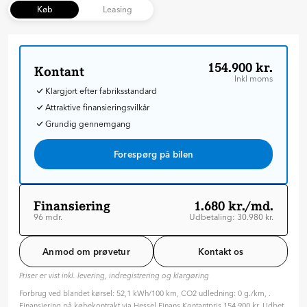
Køb
Leasing
154.900 kr.
Kontant
Inkl moms
Klargjort efter fabriksstandard
Attraktive finansieringsvilkår
Grundig gennemgang
Forespørg på bilen
Finansiering
1.680 kr./md.
96 mdr.
Udbetaling: 30.980 kr.
Løbetid: 96 mdr
Variabel rente
Anmod om prøvetur
Kontakt os
ÅOP: 7.06 %
Priser er vist inkl. levering, indregistrering og klargøring
Tilpas din aftale
Forbrug ved blandet kørsel: 52,1 kWh/100 km, CO2 udledning: 0 g./km, .
Hvilken type rente ønsker du?
Finansiering på købekontrakt via Hessel Finans.Kontantpris 154.900 kr. Udbet.