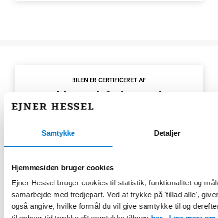
BILEN ER CERTIFICERET AF
Hessel Selected
Brugte biler med ren fortid
Samtykke
Detaljer
Introduktion til din bil af en ekspert
30 dages ombytningsret*
Hjemmesiden bruger cookies
Top klargjorte biler efter fabriksstandard
Ejner Hessel bruger cookies til statistik, funktionalitet og må
Attraktiv finansiering igennem Hessel Solutions
samarbejde med tredjepart. Ved at trykke på 'tillad alle', giv
også angive, hvilke formål du vil give samtykke til og derefte
til enhver tid trække dit samtykke tilbage
her
.
Læs mere om c