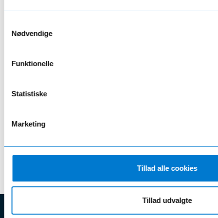
Brugte biler med ren fortid
Samtykkevalg
Nødvendige
Introduktion til din bil af en ekspert
30 dages ombytningsret*
Funktionelle
Top klargjorte biler efter fabriksstandard
Attraktiv finansiering igennem Hessel Solutions
Statistiske
Læs mere her
Marketing
* Max 1.000 km
Tillad alle cookies
Tillad udvalgte