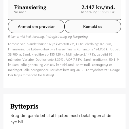
Finansiering
2.147 kr./md.
96 mdr.
Udbetaling: 38.980 kr.
Løbetid: 96 mdr
Variabel rente
Anmod om prøvetur
Kontakt os
ÅOP: 7.51 %
Priser er vist inkl. levering, indregistrering og klargøring
Tilpas din aftale
Forbrug ved blandet kørsel: 68,2 kWh/100 km, CO2 udledning: 0 g./km, .
Hvilken type rente ønsker du?
Finansiering på købekontrakt via Hessel Finans.Kontantpris 194.900 kr. Udbet.
Variabel
Fast
38.980 kr. Saml. kreditbeløb 155.920 kr. Mdl. ydelse 2.147 Kr. Løbetid 96
måneder. Variabel Debitorrente 3,39% . ÅOP 7,51%. Saml. kreditomk. 50.119
Hvor længe skal finansieringen løbe? (måneder)
kr. Saml. tilbagebetaling 206.039 kr.Etabl.omk. samt mdl. kontogebyr er
96 mdr. ( 8 år )
medtaget i alle beregninger. Forudsat betaling via BS. Fortrydelsesret 14 dage.
Der tages forbehold for tastefejl.
24
36
48
60
72
84
96
Hvor meget vil du betale på forhånd?
38.980
kr.
Byttepris
20
%
30
%
40
%
Brug din gamle bil til at hjælpe med i betalingen af din
Forespørg på bilen
nye bil