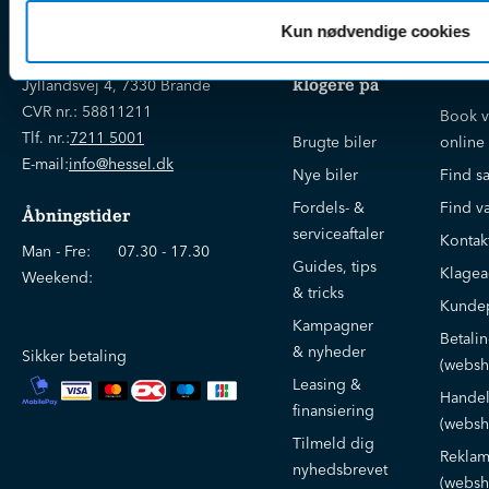
EJNER HESSEL
Kun nødvendige cookies
Bliv
Kunde
Ejner Hessel A/S
klogere på
Jyllandsvej 4, 7330 Brande
CVR nr.:
58811211
Book v
Tlf. nr.:
7211 5001
Brugte biler
online
E-mail:
info@hessel.dk
Nye biler
Find s
Fordels- &
Find v
Åbningstider
serviceaftaler
Kontak
Man - Fre:
07.30 - 17.30
Guides, tips
Klage
Weekend:
& tricks
Kundep
Kampagner
Betali
& nyheder
Sikker betaling
(websh
Leasing &
Handel
finansiering
(websh
Tilmeld dig
Reklam
nyhedsbrevet
(websh