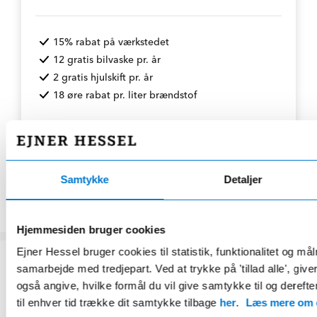
15% rabat på værkstedet
12 gratis bilvaske pr. år
2 gratis hjulskift pr. år
18 øre rabat pr. liter brændstof
Læs mere her
Samtykke
Detaljer
Hjemmesiden bruger cookies
Ejner Hessel bruger cookies til statistik, funktionalitet og må
samarbejde med tredjepart. Ved at trykke på 'tillad alle', giv
også angive, hvilke formål du vil give samtykke til og derefte
BILEN ER CERTIFICERET AF
til enhver tid trække dit samtykke tilbage
her
.
Læs mere om c
Hessel Selected