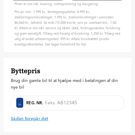
Priser er vist inkl. levering, indregistrering og klargøring
Pris pr. md.: 1.995 kr., førstegangsydelse: 4.995 kr.,
etableringsomkostninger: 1.995 kr., totalomkostninger i perioden:
80.060 kr., løbetid: 36 mdr./15.000 km/år, pris pr. overkørt km.: 1,50
kr. Aftale er vist inkl. service og ekskl. dæk, forbrugsvæsker, forsikring
og grøn ejerafgift. Tillæg ved fravalg af forsikring: 1.250 kr. Tillæg ved
valg af andet udleveringssted: 995 kr. Aftale forudsætter positiv
kreditgodkendelse. Der tages forbehold for fejl.
Byttepris
Brug din gamle bil til at hjælpe med i betalingen af din
nye bil
REG. NR.
DK
Sådan foregår det