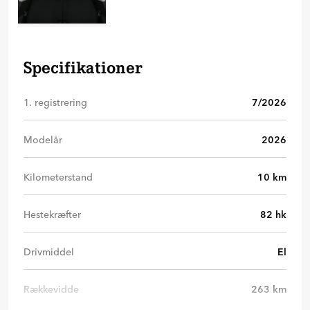
Specifikationer
1. registrering
7/2026
Modelår
2026
Kilometerstand
10
km
Hestekræfter
82
hk
Drivmiddel
El
Rækkevidde
263
km