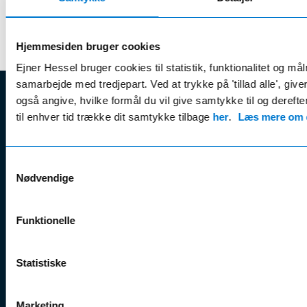
Hjemmesiden bruger cookies
Ejner Hessel bruger cookies til statistik, funktionalitet og må
samarbejde med tredjepart. Ved at trykke på 'tillad alle', giv
også angive, hvilke formål du vil give samtykke til og derefte
EJNER HESSEL
til enhver tid trække dit samtykke tilbage
her
.
Læs mere om c
Bliv
Kunde
Ejner Hessel A/S
klogere på
Jyllandsvej 4, 7330 Brande
Samtykkevalg
CVR nr.:
58811211
Book v
Nødvendige
Tlf. nr.:
7211 5001
Brugte biler
online
E-mail:
info@hessel.dk
Nye biler
Find s
Funktionelle
Fordels- &
Find v
Åbningstider
serviceaftaler
Kontak
Man - Fre:
07.30 - 17.30
Statistiske
Guides, tips
Klage
Weekend:
& tricks
Kundep
Marketing