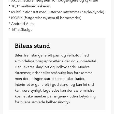
* Aktivt nødbremsesystem for fodgængere og cyklister
* 10,1" multimedieskærm
* Multifunktionsrat med justerbar ratstamme (højde/dybde)
* ISOFIX (fastgørelsessystem til børnesæder)
* Android Auto
* 16" stålfælge
Bilens stand
Bilen fremstår generelt pæn og velholdt med
almindelige brugsspor efter alder og kilometertal.
Den leveres klargjort og indbydende. Mindre
skrammer, ridser eller småbuler kan forekomme,
men der er ingen større kosmetiske skader.
Interiøret er generelt i god stand, og kun let slid
kan være synligt. Ligeledes kan der være mindre
kosmetiske mærker på fælgene – uden betydning
for bilens samlede helhedsindtryk.