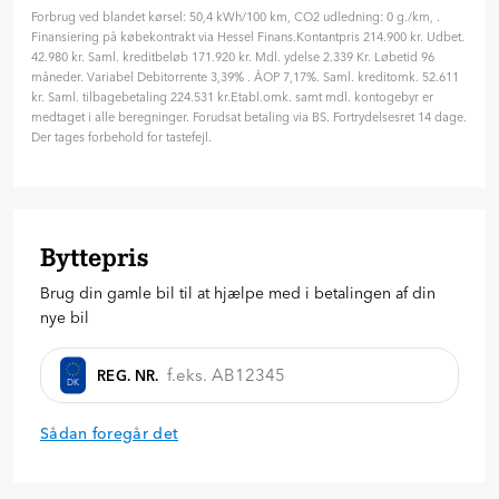
Tilpas din aftale
Forbrug ved blandet kørsel: 50,4 kWh/100 km, CO2 udledning: 0 g./km, .
Hvilken type rente ønsker du?
Finansiering på købekontrakt via Hessel Finans.Kontantpris 214.900 kr. Udbet.
Variabel
Fast
42.980 kr. Saml. kreditbeløb 171.920 kr. Mdl. ydelse 2.339 Kr. Løbetid 96
måneder. Variabel Debitorrente 3,39% . ÅOP 7,17%. Saml. kreditomk. 52.611
Hvor længe skal finansieringen løbe? (måneder)
kr. Saml. tilbagebetaling 224.531 kr.Etabl.omk. samt mdl. kontogebyr er
96 mdr. ( 8 år )
medtaget i alle beregninger. Forudsat betaling via BS. Fortrydelsesret 14 dage.
Der tages forbehold for tastefejl.
24
36
48
60
72
84
96
Hvor meget vil du betale på forhånd?
42.980
kr.
Byttepris
20
%
30
%
40
%
Brug din gamle bil til at hjælpe med i betalingen af din
Forespørg på bilen
nye bil
REG. NR.
DK
Sådan foregår det