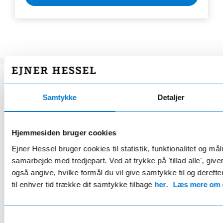
Samtykke
Detaljer
BILEN ER CERTIFICERET AF
Hessel Selected
Hjemmesiden bruger cookies
Brugte biler med ren fortid
Ejner Hessel bruger cookies til statistik, funktionalitet og må
samarbejde med tredjepart. Ved at trykke på 'tillad alle', giv
Introduktion til din bil af en ekspert
også angive, hvilke formål du vil give samtykke til og derefte
30 dages ombytningsret*
til enhver tid trække dit samtykke tilbage
her
.
Læs mere om c
Top klargjorte biler efter fabriksstandard
Attraktiv finansiering igennem Hessel Solutions
Samtykkevalg