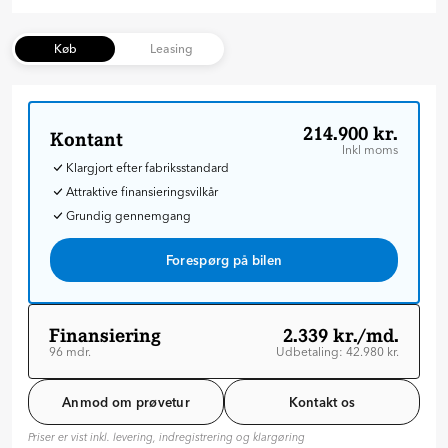
Køb
Leasing
214.900 kr.
Kontant
Inkl moms
Klargjort efter fabriksstandard
Attraktive finansieringsvilkår
Grundig gennemgang
Forespørg på bilen
Finansiering
2.339 kr./md.
96 mdr.
Udbetaling: 42.980 kr.
Løbetid: 96 mdr
Variabel rente
Anmod om prøvetur
Kontakt os
ÅOP: 7.17 %
Priser er vist inkl. levering, indregistrering og klargøring