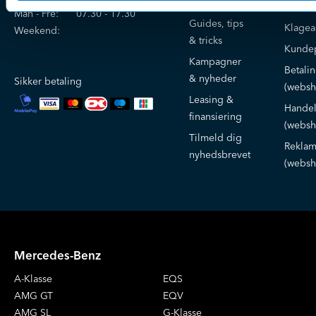
serviceaftaler
Kontak
Man - Fre:
07.30 - 17.30
Guides, tips
Klage
Weekend:
& tricks
Kundep
Kampagner
Betali
& nyheder
Sikker betaling
(websh
Leasing &
Handel
finansiering
(websh
Tilmeld dig
Reklam
nyhedsbrevet
(websh
Mercedes-Benz
A-Klasse
EQS
AMG GT
EQV
AMG SL
G-Klasse