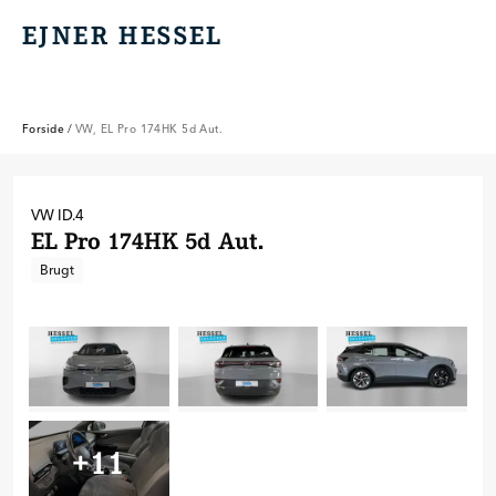
EJNER HESSEL
EJNER HESSEL
Forside
/
VW, EL Pro 174HK 5d Aut.
VW
ID.4
EL Pro 174HK 5d Aut.
Brugt
+
11