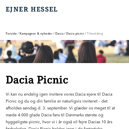
EJNER HESSEL
EJNER HESSEL
Forside
/
Kampagner & nyheder
/
Dacia
/
Dacia picnic
/
Tilmelding
Dacia Picnic
Vi kan nu endelig igen invitere vores Dacia ejere til Dacia
Picnic og du og din familie er naturligvis inviteret – det
afholdes søndag d. 3. september. Vi glæder os meget til at
møde 4.000 glade Dacia fans til Danmarks største og
hyggeligste picnic, hvor vi i år også vil fejre Dacias 10 års
fødselsdag. Dacia Picnic holdes igen i de fantastiske