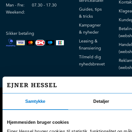
serviceaftaler
Kontak
Man - Fre:
07.30 - 17.30
Guides, tips
Klage
Weekend:
& tricks
Kundep
Kampagner
Betali
& nyheder
Sikker betaling
(websh
Leasing &
Handel
finansiering
(websh
Tilmeld dig
Reklam
nyhedsbrevet
(websh
Samtykke
Detaljer
Mercedes-Benz
A-Klasse
EQS
Hjemmesiden bruger cookies
AMG GT
EQV
AMG SL
G-Klasse
Ejner Hessel bruger cookies til statistik, funktionalitet og må