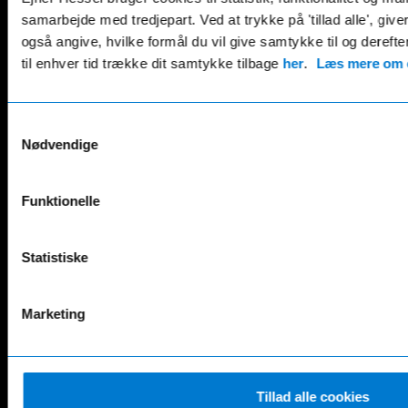
B-Klasse
GLA
samarbejde med tredjepart. Ved at trykke på 'tillad alle', giv
C-Klasse
GLB
også angive, hvilke formål du vil give samtykke til og derefte
CLA
GLC
til enhver tid trække dit samtykke tilbage
her
.
Læs mere om c
E-Klasse
GLE
EQA
GLS
EQB
Marco Polo
Samtykkevalg
Nødvendige
EQC
S-Klasse
EQE
V-Klasse
Renault
Funktionelle
4 E-Tech
5 E-Tech
Statistiske
AUSTRAL
CAPTUR
CLIO
Marketing
MEGANE E-TECH
SCENIC E-TECH
Twingo E-Tech
XPENG
Tillad alle cookies