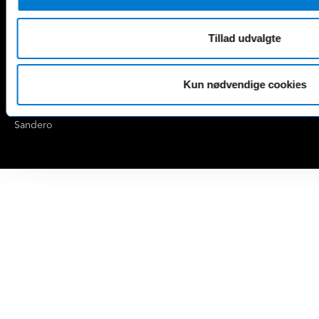
G6
G9
Tillad udvalgte
P7+
Dacia
Kun nødvendige cookies
Duster
Jogger
Sandero