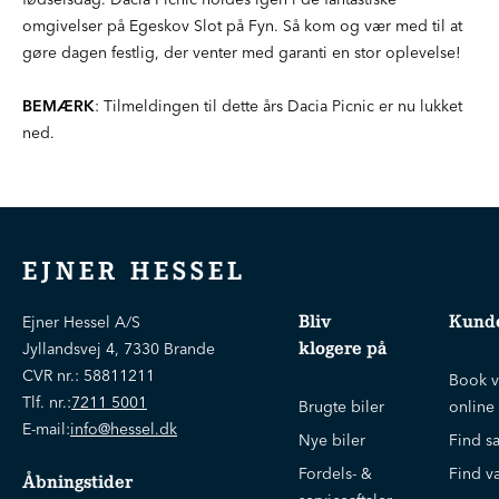
omgivelser på Egeskov Slot på Fyn. Så kom og vær med til at
gøre dagen festlig, der venter med garanti en stor oplevelse!
BEMÆRK
: Tilmeldingen til dette års Dacia Picnic er nu lukket
ned.
EJNER HESSEL
Bliv
Kunde
Ejner Hessel A/S
klogere på
Jyllandsvej 4, 7330 Brande
CVR nr.:
58811211
Book v
Tlf. nr.:
7211 5001
Brugte biler
online
E-mail:
info@hessel.dk
Nye biler
Find s
Fordels- &
Find v
Åbningstider