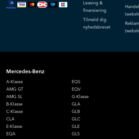
Leasing &
Handel
finansiering
(websh
Tilmeld dig
Reklam
nyhedsbrevet
(websh
Mercedes-Benz
A-Klasse
EQS
AMG GT
EQV
AMG SL
G-Klasse
B-Klasse
GLA
C-Klasse
GLB
CLA
GLC
E-Klasse
GLE
EQA
GLS