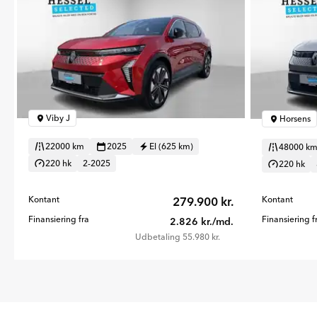
Viby J
Horsens
22000 km
2025
El (625 km)
48000 k
220 hk
2-2025
220 hk
Kontant
279.900 kr.
Kontant
Finansiering fra
Finansiering f
2.826 kr./md.
Udbetaling 55.980 kr.