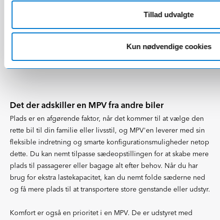
Tillad udvalgte
Et af de bilmærker der er kendt for at være markedsledende
indenfor MPV'er, er
Mercedes-Benz
, da de virkelig har taget
MPV begrebet til sig ved at tilbyde biler med plads til ekstra
Kun nødvendige cookies
mange passagerer, biler med borde i midten af kabinen og
selvfølgelig biler med køkken og overnatningsmuligheder.
Det der adskiller en MPV fra andre biler
Plads er en afgørende faktor, når det kommer til at vælge den
rette bil til din familie eller livsstil, og MPV'en leverer med sin
fleksible indretning og smarte konfigurationsmuligheder netop
dette. Du kan nemt tilpasse sædeopstillingen for at skabe mere
plads til passagerer eller bagage alt efter behov. Når du har
brug for ekstra lastekapacitet, kan du nemt folde sæderne ned
og få mere plads til at transportere store genstande eller udstyr.
Komfort er også en prioritet i en MPV. De er udstyret med