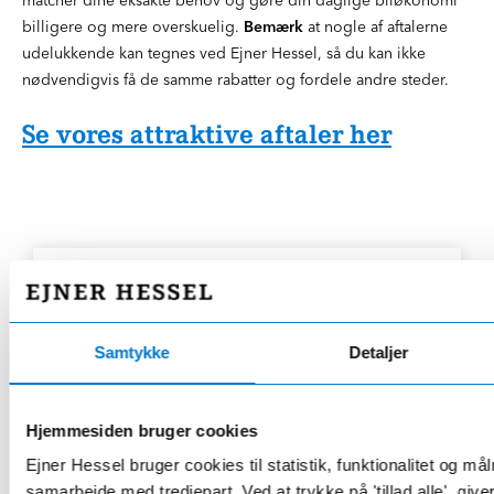
billigere og mere overskuelig.
Bemærk
at nogle af aftalerne
udelukkende kan tegnes ved Ejner Hessel, så du kan ikke
nødvendigvis få de samme rabatter og fordele andre steder.
Se vores attraktive aftaler her
HESSEL HIRE
Er du til korte forhold?
Samtykke
Detaljer
"All inclusive" korttidsleasing
Hjemmesiden bruger cookies
6-12 mdr. aftaler
Ejner Hessel bruger cookies til statistik, funktionalitet og må
Inkl. forsikring & ejerafgift
samarbejde med tredjepart. Ved at trykke på 'tillad alle', giv