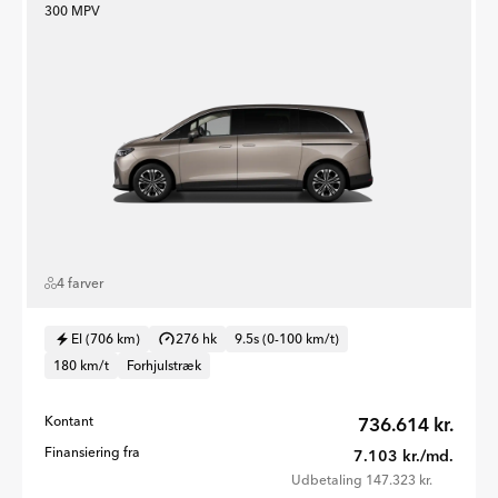
300 MPV
4 farver
El (706 km)
276 hk
9.5s (0-100 km/t)
180 km/t
Forhjulstræk
Kontant
736.614 kr.
Finansiering fra
7.103 kr./md.
Udbetaling 147.323 kr.