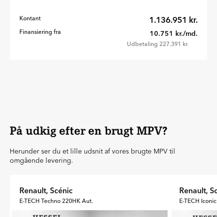
Kontant
1.136.951 kr.
Finansiering fra
10.751 kr./md.
Udbetaling 227.391 kr.
På udkig efter en brugt MPV?
Herunder ser du et lille udsnit af vores brugte MPV til
omgående levering.
Renault, Scénic
Renault, S
E-TECH Techno 220HK Aut.
E-TECH Iconic