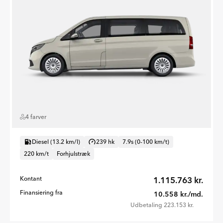
4 farver
Diesel (13.2 km/l)
239 hk
7.9s (0-100 km/t)
220 km/t
Forhjulstræk
Kontant
1.115.763 kr.
Finansiering fra
10.558 kr./md.
Udbetaling 223.153 kr.