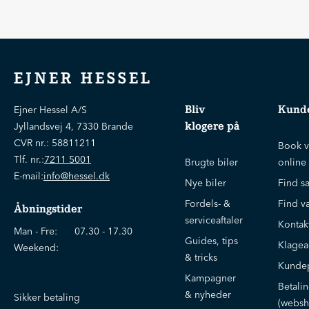
EJNER HESSEL
Bliv
Kunde
Ejner Hessel A/S
klogere på
Jyllandsvej 4, 7330 Brande
CVR nr.:
58811211
Book v
Tlf. nr.:
7211 5001
Brugte biler
online
E-mail:
info@hessel.dk
Nye biler
Find s
Fordels- &
Find v
Åbningstider
serviceaftaler
Kontak
Man - Fre:
07.30 - 17.30
Guides, tips
Klage
Weekend:
& tricks
Kundep
Kampagner
Betali
& nyheder
Sikker betaling
(websh