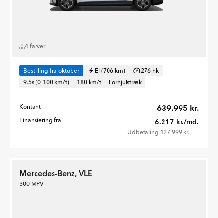
4 farver
Bestilling fra oktober
El (706 km)
276 hk
9.5s (0-100 km/t)
180 km/t
Forhjulstræk
Kontant
639.995 kr.
Finansiering fra
6.217 kr./md.
Udbetaling 127.999 kr.
Mercedes-Benz, VLE
300 MPV