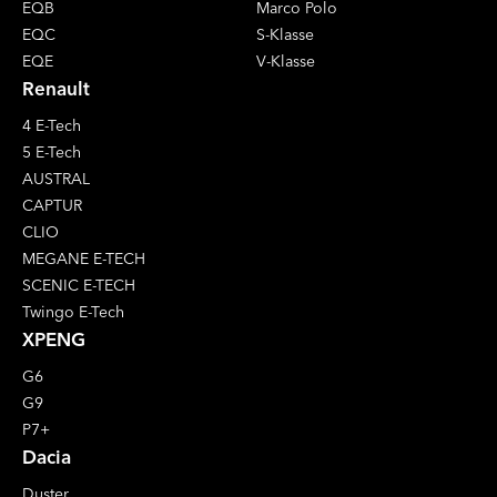
EQB
Marco Polo
EQC
S-Klasse
EQE
V-Klasse
Renault
4 E-Tech
5 E-Tech
AUSTRAL
CAPTUR
CLIO
MEGANE E-TECH
SCENIC E-TECH
Twingo E-Tech
XPENG
G6
G9
P7+
Dacia
Duster