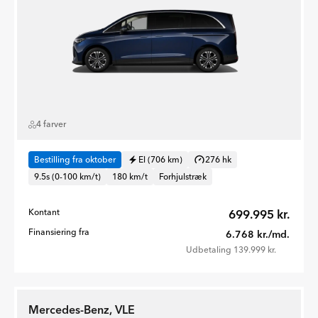
4 farver
Bestilling fra oktober
El (706 km)
276 hk
9.5s (0-100 km/t)
180 km/t
Forhjulstræk
Kontant
699.995 kr.
Finansiering fra
6.768 kr./md.
Udbetaling 139.999 kr.
Mercedes-Benz, VLE