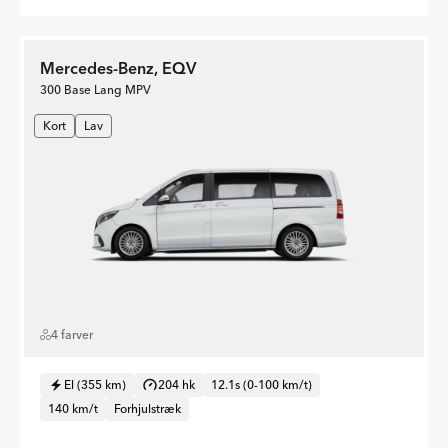
Mercedes-Benz, EQV
300 Base Lang MPV
Kort
Lav
4 farver
El (355 km)
204 hk
12.1s (0-100 km/t)
140 km/t
Forhjulstræk