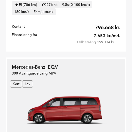
El (706 km)
276 hk
9.5s (0-100 km/t)
180 km/t
Forhjulstræk
Kontant
796.668 kr.
Finansiering fra
7.653 kr./md.
Udbetaling 159.334 kr.
Mercedes-Benz, EQV
300 Avantgarde Lang MPV
Kort
Lav