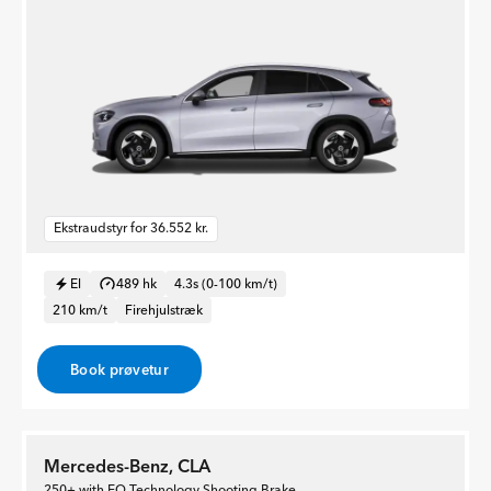
Ekstraudstyr for 36.552 kr.
El
489 hk
4.3s (0-100 km/t)
210 km/t
Firehjulstræk
Book prøvetur
Mercedes-Benz, CLA
250+ with EQ Technology Shooting Brake