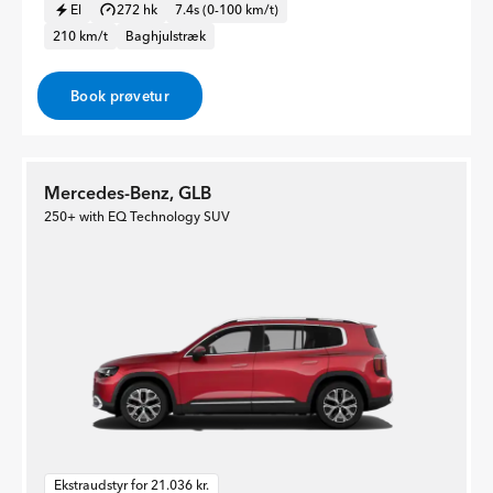
El
272 hk
7.4s (0-100 km/t)
210 km/t
Baghjulstræk
Book prøvetur
Mercedes-Benz, GLB
250+ with EQ Technology SUV
Ekstraudstyr for 21.036 kr.