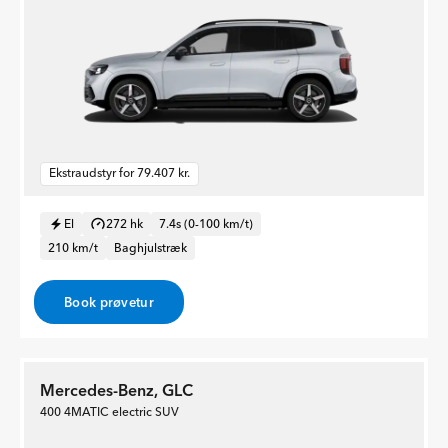
Ekstraudstyr for 79.407 kr.
El
272 hk
7.4s (0-100 km/t)
210 km/t
Baghjulstræk
Book prøvetur
Mercedes-Benz, GLC
400 4MATIC electric SUV