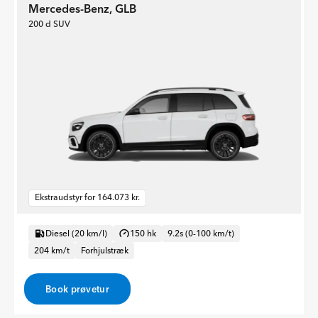
Mercedes-Benz, GLB
200 d SUV
Ekstraudstyr for 164.073 kr.
Diesel (20 km/l)
150 hk
9.2s (0-100 km/t)
204 km/t
Forhjulstræk
Book prøvetur