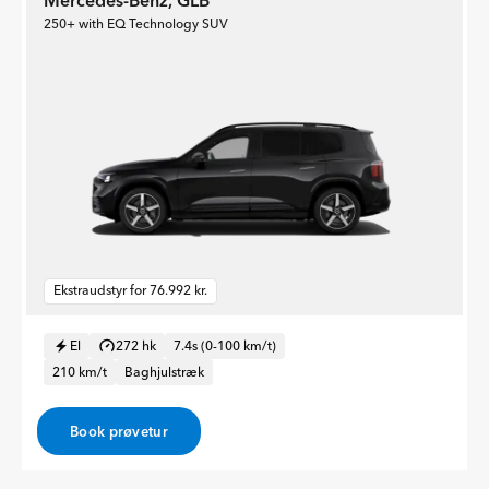
Mercedes-Benz, GLB
250+ with EQ Technology SUV
Ekstraudstyr for 76.992 kr.
El
272 hk
7.4s (0-100 km/t)
210 km/t
Baghjulstræk
Book prøvetur