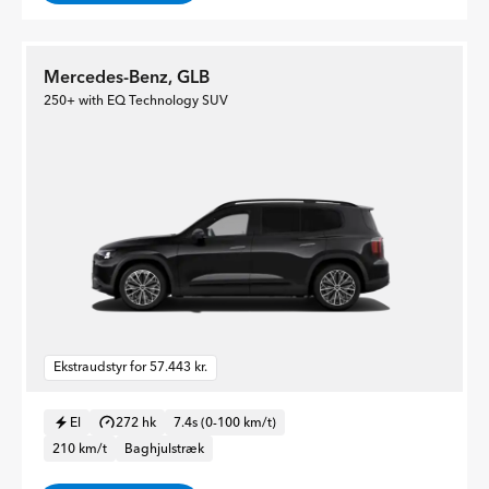
Mercedes-Benz, GLB
250+ with EQ Technology SUV
Ekstraudstyr for 57.443 kr.
El
272 hk
7.4s (0-100 km/t)
210 km/t
Baghjulstræk