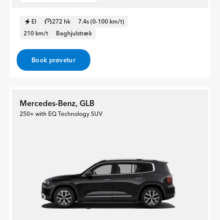
El
272 hk
7.4s (0-100 km/t)
210 km/t
Baghjulstræk
Book prøvetur
Mercedes-Benz, GLB
250+ with EQ Technology SUV