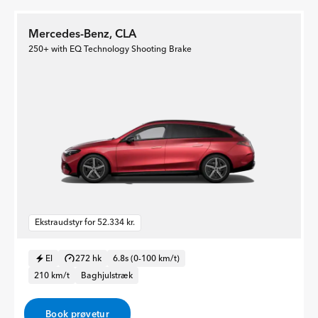
Mercedes-Benz, CLA
250+ with EQ Technology Shooting Brake
Ekstraudstyr for 52.334 kr.
El
272 hk
6.8s (0-100 km/t)
210 km/t
Baghjulstræk
Book prøvetur