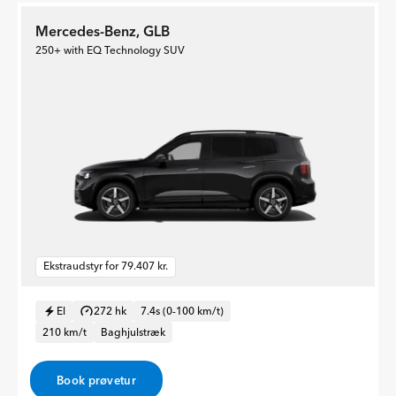
Mercedes-Benz, GLB
250+ with EQ Technology SUV
Ekstraudstyr for 79.407 kr.
El
272 hk
7.4s (0-100 km/t)
210 km/t
Baghjulstræk
Book prøvetur