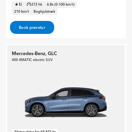
El
272 hk
6.8s (0-100 km/t)
210 km/t
Baghjulstræk
Book prøvetur
Mercedes-Benz, GLC
400 4MATIC electric SUV
Ekstraudstyr for 69.845 kr.