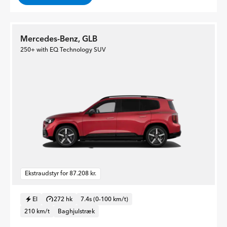
Mercedes-Benz, GLB
250+ with EQ Technology SUV
Ekstraudstyr for 87.208 kr.
El
272 hk
7.4s (0-100 km/t)
210 km/t
Baghjulstræk