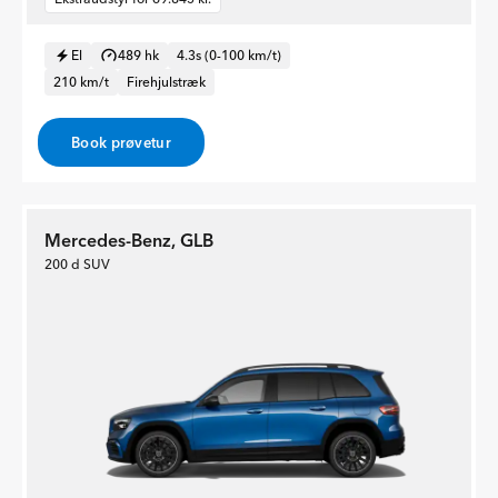
El
489 hk
4.3s (0-100 km/t)
210 km/t
Firehjulstræk
Book prøvetur
Mercedes-Benz, GLB
200 d SUV