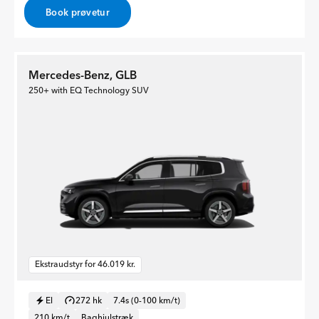
Book prøvetur
Mercedes-Benz, GLB
250+ with EQ Technology SUV
Ekstraudstyr for 46.019 kr.
El
272 hk
7.4s (0-100 km/t)
210 km/t
Baghjulstræk