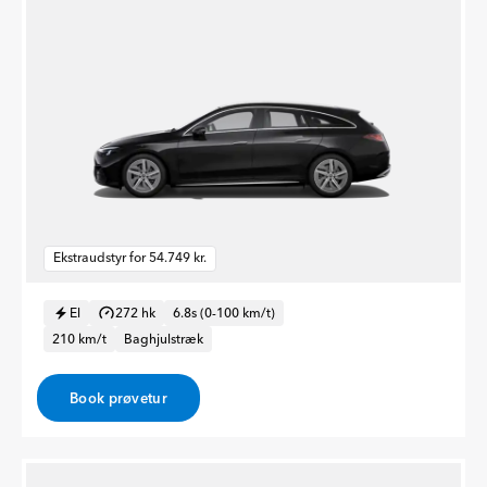
Ekstraudstyr for 54.749 kr.
El
272 hk
6.8s (0-100 km/t)
210 km/t
Baghjulstræk
Book prøvetur