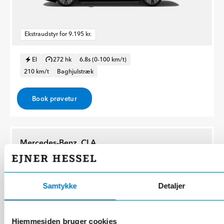
Ekstraudstyr for 9.195 kr.
El
272 hk
6.8s (0-100 km/t)
210 km/t
Baghjulstræk
Book prøvetur
Mercedes-Benz, CLA
250+ with EQ Technology Shooting Brake
Samtykke
Detaljer
Hjemmesiden bruger cookies