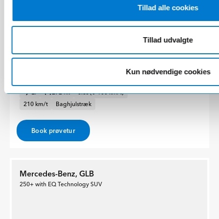
Tillad alle cookies
Tillad udvalgte
Ekstraudstyr for 52.334 kr.
Kun nødvendige cookies
El
272 hk
6.8s (0-100 km/t)
210 km/t
Baghjulstræk
Book prøvetur
Mercedes-Benz, GLB
250+ with EQ Technology SUV