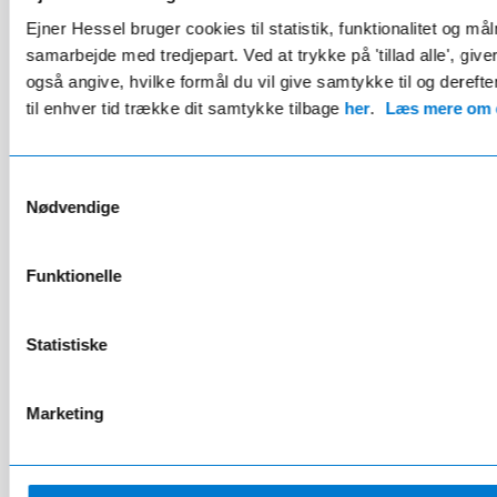
Ejner Hessel bruger cookies til statistik, funktionalitet og må
samarbejde med tredjepart. Ved at trykke på 'tillad alle', giv
også angive, hvilke formål du vil give samtykke til og derefte
til enhver tid trække dit samtykke tilbage
her
.
Læs mere om c
Ekstraudstyr for 54.749 kr.
El
272 hk
6.8s (0-100 km/t)
Samtykkevalg
210 km/t
Baghjulstræk
Nødvendige
Book prøvetur
Funktionelle
Statistiske
Mercedes-Benz, CLA
250+ with EQ Technology Shooting Brake
Marketing