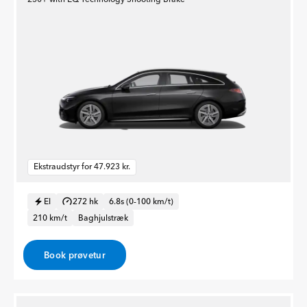
Ekstraudstyr for 47.923 kr.
El
272 hk
6.8s (0-100 km/t)
210 km/t
Baghjulstræk
Book prøvetur