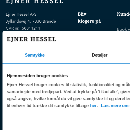
EJNER HESSEL
Bliv
Kunde
Ejner Hessel A/S
klogere på
Jyllandsvej 4, 7330 Brande
CVR nr.:
58811211
Book v
Tlf. nr.:
7211 5001
Brugte biler
online
E-mail:
info@hessel.dk
Nye biler
Find s
Fordels- &
Find v
Samtykke
Detaljer
Åbningstider
serviceaftaler
Kontak
Man - Fre:
07.30 - 17.30
Guides, tips
Klage
Weekend:
Hjemmesiden bruger cookies
& tricks
Kundep
Ejner Hessel bruger cookies til statistik, funktionalitet og må
Kampagner
Betali
samarbejde med tredjepart. Ved at trykke på 'tillad alle', giv
& nyheder
Sikker betaling
(websh
også angive, hvilke formål du vil give samtykke til og derefte
Leasing &
Handel
til enhver tid trække dit samtykke tilbage
her
.
Læs mere om c
finansiering
(websh
Tilmeld dig
Reklam
nyhedsbrevet
Samtykkevalg
(websh