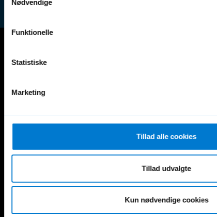
Nødvendige
Funktionelle
Mercedes-Benz
Statistiske
A-Klasse
EQS
AMG GT
EQV
Marketing
AMG SL
G-Klasse
B-Klasse
GLA
C-Klasse
GLB
CLA
GLC
Tillad alle cookies
E-Klasse
GLE
EQA
GLS
EQB
Marco Polo
Tillad udvalgte
EQC
S-Klasse
EQE
V-Klasse
Kun nødvendige cookies
Renault