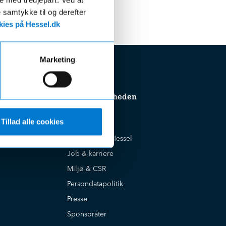
e samtykke til og derefter
ies på Hessel.dk
Marketing
Om virksomheden
Tillad alle cookies
Cookiepolitik
Historien om Hessel
Job & karriere
Miljø & CSR
Persondatapolitik
Presse
Sponsorater