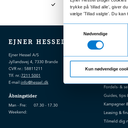
afdelinge
trykke på 'tillad alle', giver
vælge 'Tillad valgte'. Du kan 
Samtykkevalg
Nødvendige
EJNER HESSEL
Bliv kloger
Ejner Hessel A/S
Jyllandsvej 4, 7330 Brande
CVR nr.:
58811211
Kun nødvendige cook
Brugte biler
Tlf. nr.:
7211 5001
Nye biler
E-mail:
info@hessel.dk
Fordels- & se
Guides, tips 
Åbningstider
Kampagner &
Man - Fre:
07.30 - 17.30
Weekend:
Leasing & fin
Tilmeld dig 