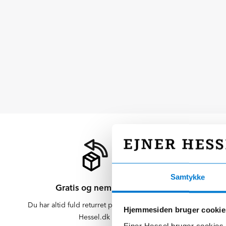
Samtykke
Gratis og nem retur
Du har altid fuld returret på varer købt på
Der er altid f
Hjemmesiden bruger cookie
Hessel.dk
er altid 
Ejner Hessel bruger cookies t