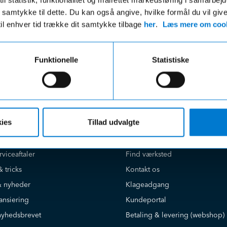
r uanset beløbet på din ordre
 du samtykke til dette. Du kan også angive, hvilke formål du vil giv
til enhver tid trække dit samtykke tilbage
her
.
Læs mere om cook
Funktionelle
Statistiske
e på
Kundeservice
ies
Tillad udvalgte
Book værkstedstid online
Find salgsafdeling
rviceaftaler
Find værksted
& tricks
Kontakt os
 nyheder
Klageadgang
ansiering
Kundeportal
nyhedsbrevet
Betaling & levering (webshop)