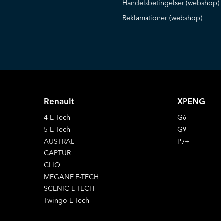
Handelsbetingelser (webshop)
Reklamationer (webshop)
Renault
XPENG
4 E-Tech
G6
5 E-Tech
G9
AUSTRAL
P7+
CAPTUR
CLIO
MEGANE E-TECH
SCENIC E-TECH
Twingo E-Tech