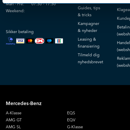
Kontak
Man - Fre:
07.30 - 17.30
Guides, tips
Klage
Weekend:
& tricks
Kundep
Kampagner
Betali
& nyheder
Sikker betaling
(websh
Leasing &
Handel
finansiering
(websh
Tilmeld dig
Reklam
nyhedsbrevet
(websh
Mercedes-Benz
A-Klasse
EQS
AMG GT
EQV
AMG SL
G-Klasse