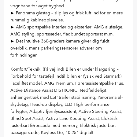
vognbane for øget tryghed.
► Panorama glastag – slip lys og frisk luft ind for en mere
rummelig kabineoplevelse.
► AMG sportspakke interiør og eksteriør: AMG alufælge,
AMG styling, sportssæder, fladbundet sportsrat m.m.
► Det intuitive 360-graders kamera giver dig fuldt
overblik, mens parkeringssensorer advarer om
forhindringer.
Komfort/Teknik: (På vej ind! Bilen er under klargøring –
Forbehold for tastefejl indtil bilen er fysisk ved Starmark),
Faceliftet model, AMG Premium, Førerassistentpakke Plus,
Active Distance Assist DISTRONIC, Nedfældeligt
anhængertræk med ESP trailer stabilisering, Panorama el-
skydetag, Head-up display, LED High performance
forlygter, Adaptiv fjernlysassistent, Active Steering Assist,
Blind Spot Assist, Active Lane Keeping Assist, Elektrisk
justerbart førersæde med memory, Elektrisk justerbart
passagersæde, Keyless Go, 10.25" digitalt