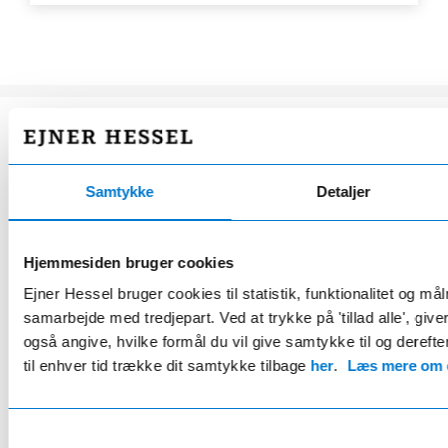
HESSEL STARPLUS COMPLETE
Samtykke
Detaljer
Fordelsaftale
kun 219 kr/md.*
Hjemmesiden bruger cookies
Eksklusivt for Mercedes ejere
Ejner Hessel bruger cookies til statistik, funktionalitet og må
samarbejde med tredjepart. Ved at trykke på 'tillad alle', giv
20% rabat på serviceeftersyn og reparationer
også angive, hvilke formål du vil give samtykke til og derefte
24 bilvaske årligt
til enhver tid trække dit samtykke tilbage
her
.
Læs mere om c
2 årlige hjulskift inkl. opbevaring
Gratis lånebil ifm. service
Samtykkevalg