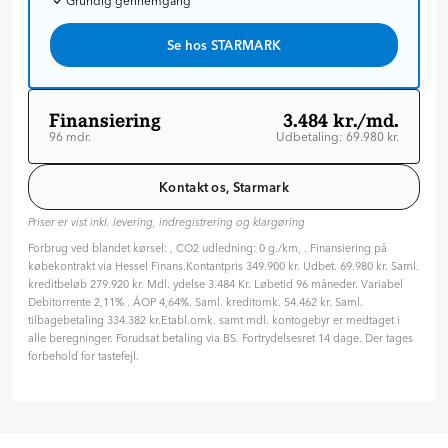
Grundig gennemgang
Se hos STARMARK
Finansiering
3.484 kr./md.
96 mdr.
Udbetaling: 69.980 kr.
Løbetid: 96 mdr
Variabel rente
Kontakt os, Starmark
ÅOP: 4.64 %
Priser er vist inkl. levering, indregistrering og klargøring
Tilpas din aftale
Forbrug ved blandet kørsel: , CO2 udledning: 0 g./km, . Finansiering på
Hvilken type rente ønsker du?
købekontrakt via Hessel Finans.Kontantpris 349.900 kr. Udbet. 69.980 kr. Saml.
Variabel
Fast
kreditbeløb 279.920 kr. Mdl. ydelse 3.484 Kr. Løbetid 96 måneder. Variabel
Debitorrente 2,11% . ÅOP 4,64%. Saml. kreditomk. 54.462 kr. Saml.
Hvor længe skal finansieringen løbe? (måneder)
tilbagebetaling 334.382 kr.Etabl.omk. samt mdl. kontogebyr er medtaget i
96 mdr. ( 8 år )
alle beregninger. Forudsat betaling via BS. Fortrydelsesret 14 dage. Der tages
forbehold for tastefejl.
24
36
48
60
72
84
96
Hvor meget vil du betale på forhånd?
69.980
kr.