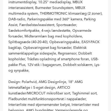
instrumentdisplay, 10.25" mediadisplay, MBUX
interiørassistent, Burmester Soundsystem, MBUX
multimedia system, THERMOTRONIC klimaanlæg (2 zoner),
DAB-radio, Parkeringspakke med 360° kamera, Parking
Assist, Færdselstavleassistent, Sportssæder,
Sædekomfortpakke, 4-vejs lændestøtte, Opvarmede
forsæder, Midterarmlæn bag med kopholdere,
Splitbagsæde (40-20-40), Opbevaringspakke, EASY-PACK
bagklap, Opbevaringsnet bag forsæder, Elektrisk
sammenklappelige sidespejle, Regnsensor, Dobbelt
kopholder, Trådløs opladning af smartphone foran, USB-
pakke Plus, 12V-stik i bagagerum, Dobbelt solskærm, Lys-
og synpakke,
Design: Polarhvid, AMG Designlinje, 18" AMG
letmetalfælge i 5-eget design, ARTICO
kunstlæder/MICROCUT mikrofiber sort, Taghimmel sort,
Fladbundet multifunktionssportsrat i nappalæder,
Interiørliste med stjernemønster belyst, Interiørlister med
belysning, AMG bundmåtter, Varmeisolerende og