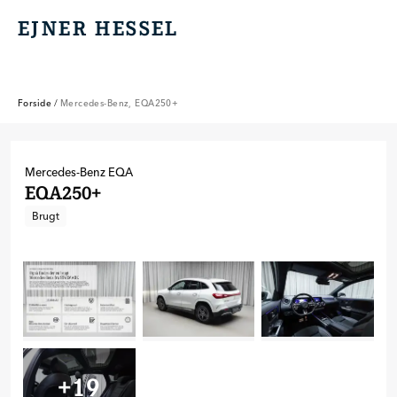
EJNER HESSEL
EJNER HESSEL
Forside
/
Mercedes-Benz, EQA250+
Mercedes-Benz
EQA
EQA250+
Brugt
+
19