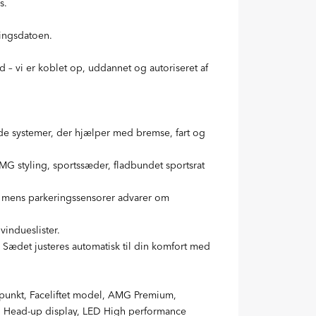
s.
ringsdatoen.
 – vi er koblet op, uddannet og autoriseret af
de systemer, der hjælper med bremse, fart og
G styling, sportssæder, fladbundet sportsrat
k, mens parkeringssensorer advarer om
indueslister.
ædet justeres automatisk til din komfort med
idspunkt, Faceliftet model, AMG Premium,
C, Head-up display, LED High performance