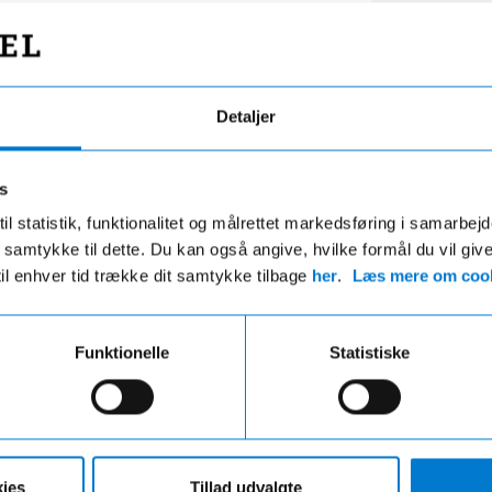
Detaljer
s
il statistik, funktionalitet og målrettet markedsføring i samarbej
 du samtykke til dette. Du kan også angive, hvilke formål du vil giv
g efter fabriksstandarder
Alt samlet ét ste
til enhver tid trække dit samtykke tilbage
her
.
Læs mere om cook
r mekanisk og kosmetisk klargjort.
Vi hjælper dig med bil, fors
ent se, at bilen har været brugt.
finansiering – nemt og over
Funktionelle
Statistiske
ies
Tillad udvalgte