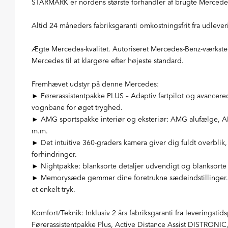
STARMARK er nordens største forhandler af brugte Mercede
Altid 24 måneders fabriksgaranti omkostningsfrit fra udleve
Ægte Mercedes-kvalitet. Autoriseret Mercedes-Benz-værksted
Mercedes til at klargøre efter højeste standard.
Fremhævet udstyr på denne Mercedes:
► Førerassistentpakke PLUS – Adaptiv fartpilot og avancere
vognbane for øget tryghed.
► AMG sportspakke interiør og eksteriør: AMG alufælge, AM
m.m.
► Det intuitive 360-graders kamera giver dig fuldt overbli
forhindringer.
► Nightpakke: blanksorte detaljer udvendigt og blanksorte v
► Memorysæde gemmer dine foretrukne sædeindstillinger. S
et enkelt tryk.
Komfort/Teknik: Inklusiv 2 års fabriksgaranti fra leveringst
Førerassistentpakke Plus, Active Distance Assist DISTRONI