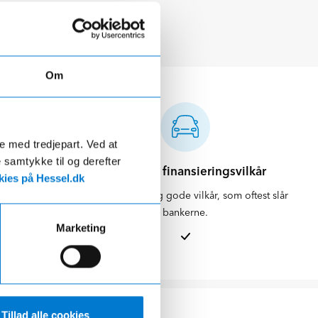
Om
de med tredjepart. Ved at
e samtykke til og derefter
d
Attraktive finansieringsvilkår
ies på Hessel.dk
ikring og
Vi kan tilbyde dig gode vilkår, som oftest slår
skueligt.
bankerne.
Marketing
Tillad alle cookies