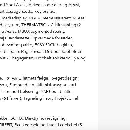
Blind Spot Assist, Active Lane Keeping Assist,
bart passagersæde, Keyless Go,
25" mediadisplay, MBUX interiørassistent, MBUX
edia system, THERMOTRONIC klimaanlæg (2
ng Assist, MBUX augmented reality,
-vejs lændestøtte, Opvarmede forsæder,
Opbevaringspakke, EASY-PACK bagklap,
sidespejle, Regnsensor, Dobbelt kopholder,
V-stik i bagagerum, Dobbelt solskærm, Lys- og
e, 18" AMG letmetalfælge i 5-eget design,
t, Fladbundet multifunktionssportsrat i
ørlister med belysning, AMG bundmåtter,
4 farver), Tagræling i sort, Projektion af
akke, ISOFIX, Dæktryksovervågning,
 TIREFIT, Bagsædeseleindikator, Ladekabel (5