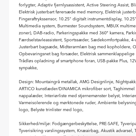
forlygter, Adaptiv fjernlysassistent, Active Steering Assist, 
Elektrisk justerbart førersæde med memory, Elektrisk juster
Fingeraftrykssensor, 10.25" digitalt instrumentdisplay, 10.
Multimedia system, Burmester Soundsystem, MBUX multim
zoner), DAB-radio, Parkeringspakke med 360° kamera, Parki
Færdselstavleassistent, Sportssæder, Sædekomfortpakke, 4
Justerbart bagsæde, Midterarmlæn bag med kopholdere, 
Opbevaringsnet bag forsæder, Elektrisk sammenklappelige 
Trådløs opladning af smartphone foran, USB-pakke Plus, 12
synpakke,
Design: Mountaingrå metallak, AMG Designlinje, Nightpakk
ARTICO kunstlæder/DINAMICA mikrofiber sort, Taghimmel sor
nappalæder, Interiørliste med stjernemønster belyst, Interi
Varmeisolerende og mørktonede ruder, Ambiente belysning (6
logo, Belyste trinlister med logo,
Sikkerhed/miljø: Fodgængerbeskyttelse, PRE-SAFE, Tyverip
Tyverisikring varslingssystem, Knæairbag, Akustik advarsel,