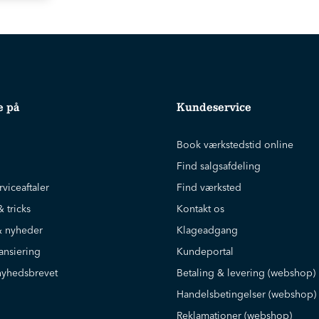
e på
Kundeservice
Book værkstedstid online
Find salgsafdeling
rviceaftaler
Find værksted
& tricks
Kontakt os
 nyheder
Klageadgang
ansiering
Kundeportal
nyhedsbrevet
Betaling & levering (webshop)
Handelsbetingelser (webshop)
Reklamationer (webshop)