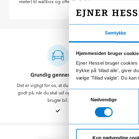
meter) til wallbox og offentlig ladning.
Samtykke
Hjemmesiden bruger cookie
Ejner Hessel bruger cookies t
trykke på 'tillad alle', giver
Grundig gennemgang
Klargørin
vælge 'Tillad valgte'. Du kan 
Det er vigtigt for os, at du føler dig klædt
Din bil blive
Samtykkevalg
godt på, når du skal ud og nyde din nye
Du kan sjæld
Nødvendige
brugte bil.
Kun nødvendige cook