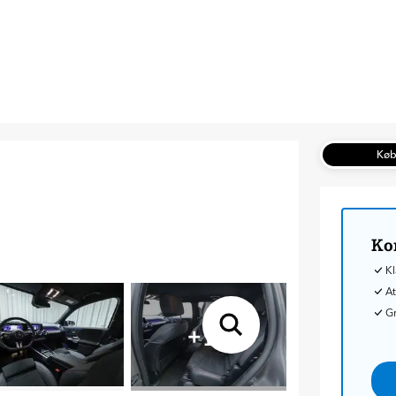
Kø
Ko
Kl
At
G
+
19