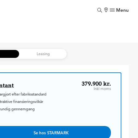
Menu
Luk
Luk
b
Leasing
379.900 kr.
ntant
Inkl moms
argjort efter fabriksstandard
traktive finansieringsvilkår
rundig gennemgang
Se hos STARMARK