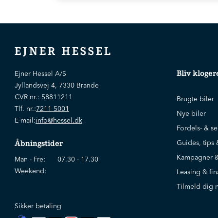
* Rabat opnås v. årlig betaling
EJNER HESSEL
Bliv kloger
Ejner Hessel A/S
Jyllandsvej 4, 7330 Brande
CVR nr.:
58811211
Brugte biler
Tlf. nr.:
7211 5001
Nye biler
E-mail:
info@hessel.dk
Fordels- & se
Guides, tips 
Åbningstider
Kampagner &
Man - Fre:
07.30 - 17.30
Weekend:
Leasing & fin
Tilmeld dig 
Sikker betaling