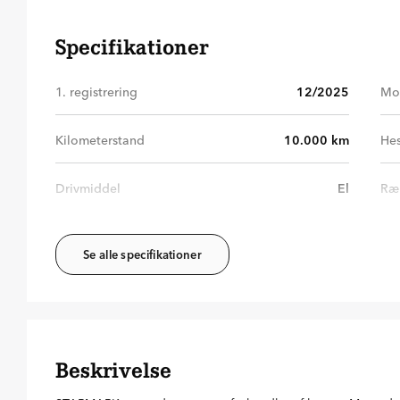
Specifikationer
1. registrering
12/2025
Mo
Kilometerstand
10.000
km
Hes
Drivmiddel
El
Ræ
Se alle specifikationer
Beskrivelse