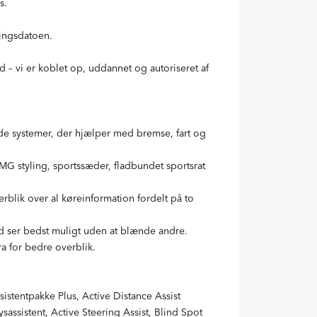
s.
ringsdatoen.
 – vi er koblet op, uddannet og autoriseret af
de systemer, der hjælper med bremse, fart og
G styling, sportssæder, fladbundet sportsrat
verblik over al køreinformation fordelt på to
ltid ser bedst muligt uden at blænde andre.
a for bedre overblik.
istentpakke Plus, Active Distance Assist
assistent, Active Steering Assist, Blind Spot