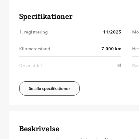
Specifikationer
1. registrering
11/2025
Mo
Kilometerstand
7.000
km
Hes
Drivmiddel
El
Ræ
Se alle specifikationer
Beskrivelse