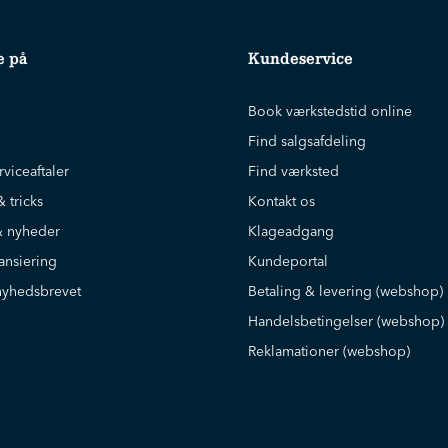
e på
Kundeservice
Book værkstedstid online
Find salgsafdeling
rviceaftaler
Find værksted
& tricks
Kontakt os
 nyheder
Klageadgang
ansiering
Kundeportal
nyhedsbrevet
Betaling & levering (webshop)
Handelsbetingelser (webshop)
Reklamationer (webshop)