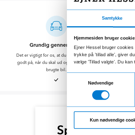
Samtykke
Hjemmesiden bruger cookie
Grundig gennemgang
Klargørin
Ejner Hessel bruger cookies t
trykke på 'tillad alle', giver
Det er vigtigt for os, at du føler dig klædt
Din bil blive
vælge 'Tillad valgte'. Du kan 
godt på, når du skal ud og nyde din nye
Du kan sjæld
brugte bil.
Samtykkevalg
Nødvendige
CLEVER KØBEKAMPAGNE
Kun nødvendige cook
Spar 5.000 kr.