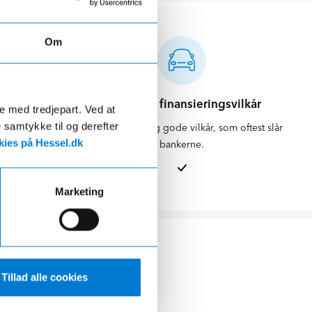
Om
d
Attraktive finansieringsvilkår
de med tredjepart. Ved at
e samtykke til og derefter
ikring og
Vi kan tilbyde dig gode vilkår, som oftest slår
ies på Hessel.dk
skueligt.
bankerne.
Marketing
Tillad alle cookies