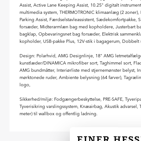
Assist, Active Lane Keeping Assist, 10.25" digitalt instrum
multimedia system, THERMOTRONIC klimaanlæg (2 zoner), 
Parking Assist, Færdselstavleassistent, Sædekomfortpakke,
forsæder, Midterarmlæn bag med kopholdere, Justerbart 
bagklap, Opbevaringsnet bag forsæder, Elektrisk sammenkl
kopholder, USB-pakke Plus, 12V-stik i bagagerum, Dobbelt 
Design: Polarhvid, AMG Designlinje, 18" AMG letmetalfælg
kunstlæder/DINAMICA mikrofiber sort, Taghimmel sort, Flad
AMG bundmåtter, Interiørliste med stjernemønster belyst, I
mørktonede ruder, Ambiente belysning (64 farver), Tagræling
logo,
Sikkerhed/miljø: Fodgængerbeskyttelse, PRE-SAFE, Tyverip
Tyverisikring varslingssystem, Knæairbag, Akustik advarsel,
meter) til wallbox og offentlig ladning.