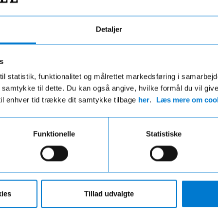
Detaljer
s
g efter fabriksstandarder
Alt samlet ét ste
il statistik, funktionalitet og målrettet markedsføring i samarbej
 du samtykke til dette. Du kan også angive, hvilke formål du vil giv
r mekanisk og kosmetisk klargjort.
Vi hjælper dig med bil, fors
til enhver tid trække dit samtykke tilbage
her
.
Læs mere om cook
ent se, at bilen har været brugt.
finansiering – nemt og over
Funktionelle
Statistiske
ies
Tillad udvalgte