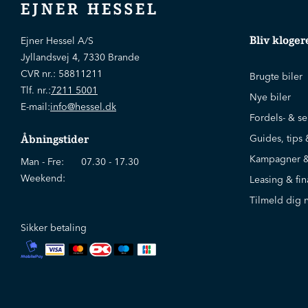
EJNER HESSEL
Bliv kloger
Ejner Hessel A/S
Jyllandsvej 4, 7330 Brande
CVR nr.:
58811211
Brugte biler
Tlf. nr.:
7211 5001
Nye biler
E-mail:
info@hessel.dk
Fordels- & se
Guides, tips 
Åbningstider
Kampagner &
Man - Fre:
07.30 - 17.30
Weekend:
Leasing & fin
Tilmeld dig 
Sikker betaling