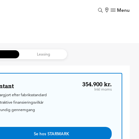
Menu
Luk
Luk
b
Leasing
354.900 kr.
ntant
Inkl moms
argjort efter fabriksstandard
traktive finansieringsvilkår
rundig gennemgang
Se hos STARMARK