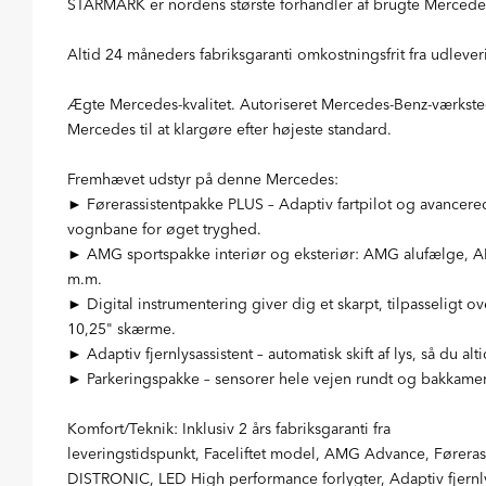
STARMARK er nordens største forhandler af brugte Mercede
Altid 24 måneders fabriksgaranti omkostningsfrit fra udleve
Ægte Mercedes-kvalitet. Autoriseret Mercedes-Benz-værksted
Mercedes til at klargøre efter højeste standard.
Fremhævet udstyr på denne Mercedes:
► Førerassistentpakke PLUS – Adaptiv fartpilot og avancere
vognbane for øget tryghed.
► AMG sportspakke interiør og eksteriør: AMG alufælge, AM
m.m.
► Digital instrumentering giver dig et skarpt, tilpasseligt o
10,25" skærme.
► Adaptiv fjernlysassistent – automatisk skift af lys, så du a
► Parkeringspakke – sensorer hele vejen rundt og bakkamer
Komfort/Teknik: Inklusiv 2 års fabriksgaranti fra
leveringstidspunkt, Faceliftet model, AMG Advance, Førerass
DISTRONIC, LED High performance forlygter, Adaptiv fjernlys