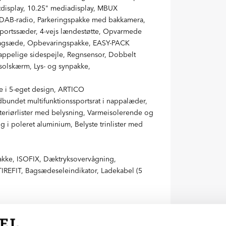
entdisplay, 10.25" mediadisplay, MBUX
DAB-radio, Parkeringspakke med bakkamera,
 Sportssæder, 4-vejs lændestøtte, Opvarmede
bagsæde, Opbevaringspakke, EASY-PACK
appelige sidespejle, Regnsensor, Dobbelt
solskærm, Lys- og synpakke,
e i 5-eget design, ARTICO
bundet multifunktionssportsrat i nappalæder,
nteriørlister med belysning, Varmeisolerende og
 i poleret aluminium, Belyste trinlister med
akke, ISOFIX, Dæktryksovervågning,
 TIREFIT, Bagsædeseleindikator, Ladekabel (5