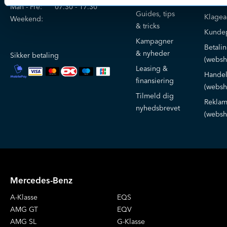
Kontak
Man - Fre:
07.30 - 17.30
Guides, tips
Klage
Weekend:
& tricks
Kundep
Kampagner
Betali
& nyheder
Sikker betaling
(websh
Leasing &
Handel
finansiering
(websh
Tilmeld dig
Reklam
nyhedsbrevet
(websh
Mercedes-Benz
A-Klasse
EQS
AMG GT
EQV
AMG SL
G-Klasse