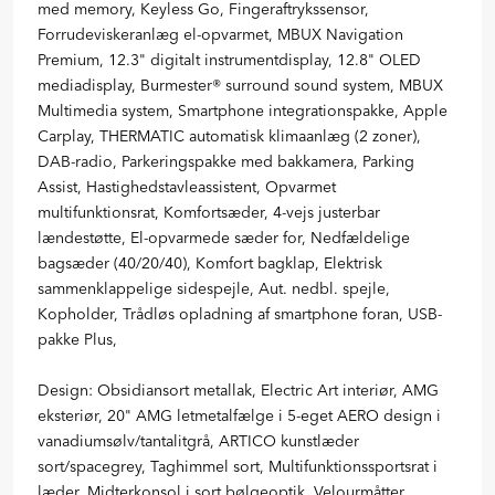
med memory, Keyless Go, Fingeraftrykssensor,
Forrudeviskeranlæg el-opvarmet, MBUX Navigation
Premium, 12.3" digitalt instrumentdisplay, 12.8" OLED
mediadisplay, Burmester® surround sound system, MBUX
Multimedia system, Smartphone integrationspakke, Apple
Carplay, THERMATIC automatisk klimaanlæg (2 zoner),
DAB-radio, Parkeringspakke med bakkamera, Parking
Assist, Hastighedstavleassistent, Opvarmet
multifunktionsrat, Komfortsæder, 4-vejs justerbar
lændestøtte, El-opvarmede sæder for, Nedfældelige
bagsæder (40/20/40), Komfort bagklap, Elektrisk
sammenklappelige sidespejle, Aut. nedbl. spejle,
Kopholder, Trådløs opladning af smartphone foran, USB-
pakke Plus,
Design: Obsidiansort metallak, Electric Art interiør, AMG
eksteriør, 20" AMG letmetalfælge i 5-eget AERO design i
vanadiumsølv/tantalitgrå, ARTICO kunstlæder
sort/spacegrey, Taghimmel sort, Multifunktionssportsrat i
læder, Midterkonsol i sort bølgeoptik, Velourmåtter,