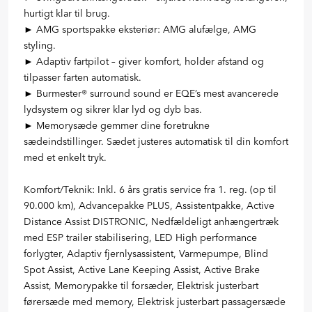
hurtigt klar til brug.
► AMG sportspakke eksteriør: AMG alufælge, AMG
styling.
► Adaptiv fartpilot – giver komfort, holder afstand og
tilpasser farten automatisk.
► Burmester® surround sound er EQE’s mest avancerede
lydsystem og sikrer klar lyd og dyb bas.
► Memorysæde gemmer dine foretrukne
sædeindstillinger. Sædet justeres automatisk til din komfort
med et enkelt tryk.
Komfort/Teknik: Inkl. 6 års gratis service fra 1. reg. (op til
90.000 km), Advancepakke PLUS, Assistentpakke, Active
Distance Assist DISTRONIC, Nedfældeligt anhængertræk
med ESP trailer stabilisering, LED High performance
forlygter, Adaptiv fjernlysassistent, Varmepumpe, Blind
Spot Assist, Active Lane Keeping Assist, Active Brake
Assist, Memorypakke til forsæder, Elektrisk justerbart
førersæde med memory, Elektrisk justerbart passagersæde