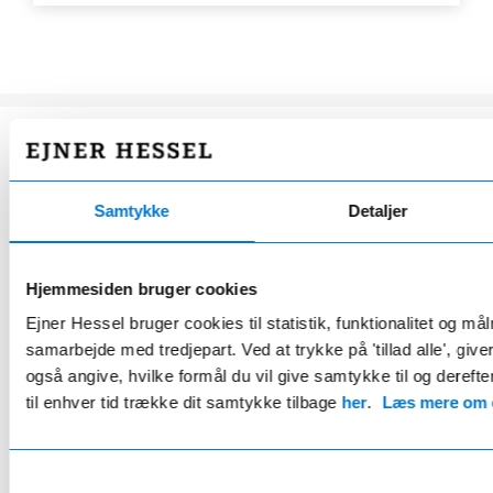
HESSEL STARPLUS COMPLETE
Samtykke
Detaljer
Fordelsaftale
kun 219 kr/md.*
Hjemmesiden bruger cookies
Eksklusivt for Mercedes ejere
Ejner Hessel bruger cookies til statistik, funktionalitet og må
samarbejde med tredjepart. Ved at trykke på 'tillad alle', giv
20% rabat på serviceeftersyn og reparationer
også angive, hvilke formål du vil give samtykke til og derefte
24 bilvaske årligt
til enhver tid trække dit samtykke tilbage
her
.
Læs mere om c
2 årlige hjulskift inkl. opbevaring
Gratis lånebil ifm. service
Samtykkevalg