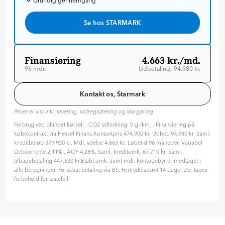
Grundig gennemgang
Se hos STARMARK
Finansiering
4.663 kr./md.
96 mdr.
Udbetaling: 94.980 kr.
Løbetid: 96 mdr
Variabel rente
Kontakt os, Starmark
ÅOP: 4.26 %
Priser er vist inkl. levering, indregistrering og klargøring
Tilpas din aftale
Forbrug ved blandet kørsel: , CO2 udledning: 0 g./km, . Finansiering på
Hvilken type rente ønsker du?
købekontrakt via Hessel Finans.Kontantpris 474.900 kr. Udbet. 94.980 kr. Saml.
Variabel
Fast
kreditbeløb 379.920 kr. Mdl. ydelse 4.663 Kr. Løbetid 96 måneder. Variabel
Debitorrente 2,11% . ÅOP 4,26%. Saml. kreditomk. 67.710 kr. Saml.
Hvor længe skal finansieringen løbe? (måneder)
tilbagebetaling 447.630 kr.Etabl.omk. samt mdl. kontogebyr er medtaget i
96 mdr. ( 8 år )
alle beregninger. Forudsat betaling via BS. Fortrydelsesret 14 dage. Der tages
forbehold for tastefejl.
24
36
48
60
72
84
96
Hvor meget vil du betale på forhånd?
94.980
kr.