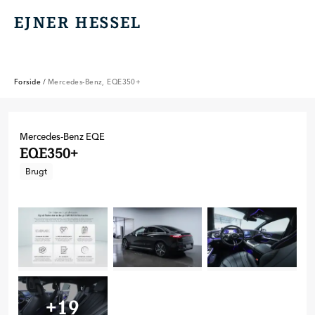
EJNER HESSEL
EJNER HESSEL
Forside
/
Mercedes-Benz, EQE350+
Mercedes-Benz
EQE
EQE350+
Brugt
+
19