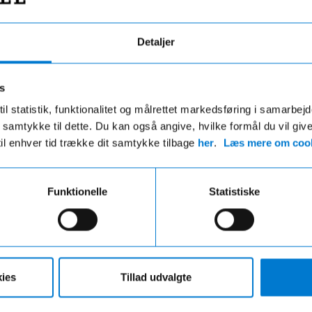
Detaljer
s
g efter fabriksstandarder
Alt samlet ét ste
il statistik, funktionalitet og målrettet markedsføring i samarbej
 du samtykke til dette. Du kan også angive, hvilke formål du vil giv
r mekanisk og kosmetisk klargjort.
Vi hjælper dig med bil, fors
til enhver tid trække dit samtykke tilbage
her
.
Læs mere om cook
ent se, at bilen har været brugt.
finansiering – nemt og over
Funktionelle
Statistiske
ies
Tillad udvalgte