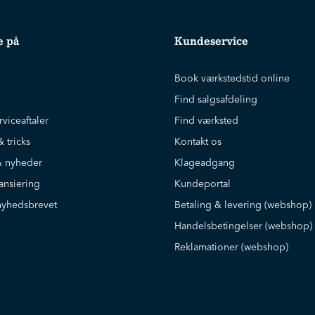
e på
Kundeservice
Book værkstedstid online
Find salgsafdeling
rviceaftaler
Find værksted
& tricks
Kontakt os
 nyheder
Klageadgang
ansiering
Kundeportal
nyhedsbrevet
Betaling & levering (webshop)
Handelsbetingelser (webshop)
Reklamationer (webshop)