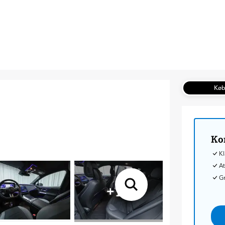
Kø
Ko
Kl
At
G
+
19