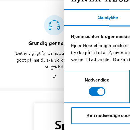
Samtykke
Hjemmesiden bruger cookie
Grundig gennemgang
Klargørin
Ejner Hessel bruger cookies t
trykke på 'tillad alle', giver
Det er vigtigt for os, at du føler dig klædt
Din bil blive
vælge 'Tillad valgte'. Du kan 
godt på, når du skal ud og nyde din nye
Du kan sjæld
brugte bil.
Samtykkevalg
Nødvendige
CLEVER KØBEKAMPAGNE
Kun nødvendige cook
Spar 5.000 kr.