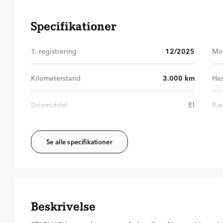
Specifikationer
1. registrering
12/2025
Mo
Kilometerstand
3.000
km
Hes
Drivmiddel
El
Ræ
Se alle specifikationer
Beskrivelse