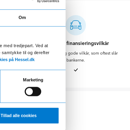
Om
d
Attraktive finansieringsvilkår
de med tredjepart. Ved at
e samtykke til og derefter
ikring og
Vi kan tilbyde dig gode vilkår, som oftest slår
ies på Hessel.dk
skueligt.
bankerne.
Marketing
Tillad alle cookies