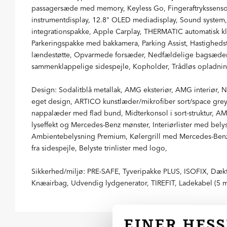
passagersæde med memory, Keyless Go, Fingeraftrykssensor
instrumentdisplay, 12.8" OLED mediadisplay, Sound syste
integrationspakke, Apple Carplay, THERMATIC automatisk kl
Parkeringspakke med bakkamera, Parking Assist, Hastighedsta
lændestøtte, Opvarmede forsæder, Nedfældelige bagsæder 
sammenklappelige sidespejle, Kopholder, Trådløs opladnin
Design: Sodalitblå metallak, AMG eksteriør, AMG interiør, 
eget design, ARTICO kunstlæder/mikrofiber sort/space grey,
nappalæder med flad bund, Midterkonsol i sort-struktur, AMG
lyseffekt og Mercedes-Benz mønster, Interiørlister med bel
Ambientebelysning Premium, Kølergrill med Mercedes-Benz 
fra sidespejle, Belyste trinlister med logo,
Sikkerhed/miljø: PRE-SAFE, Tyveripakke PLUS, ISOFIX, Dæktr
Knæairbag, Udvendig lydgenerator, TIREFIT, Ladekabel (5 met