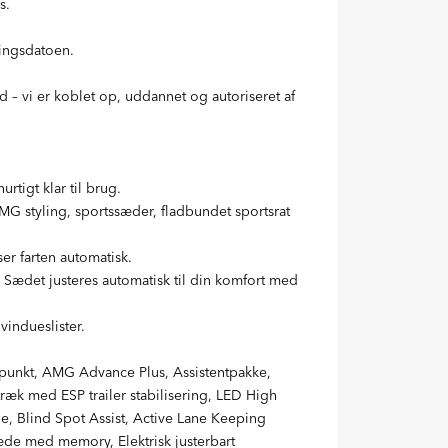
s.
ringsdatoen.
 – vi er koblet op, uddannet og autoriseret af
tigt klar til brug.
G styling, sportssæder, fladbundet sportsrat
ser farten automatisk.
ædet justeres automatisk til din komfort med
indueslister.
idspunkt, AMG Advance Plus, Assistentpakke,
æk med ESP trailer stabilisering, LED High
e, Blind Spot Assist, Active Lane Keeping
sæde med memory, Elektrisk justerbart