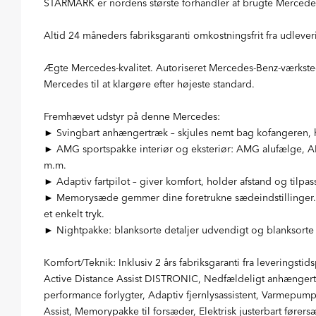
STARMARK er nordens største forhandler af brugte Mercede
Altid 24 måneders fabriksgaranti omkostningsfrit fra udleve
Ægte Mercedes-kvalitet. Autoriseret Mercedes-Benz-værksted
Mercedes til at klargøre efter højeste standard.
Fremhævet udstyr på denne Mercedes:
► Svingbart anhængertræk – skjules nemt bag kofangeren, hur
► AMG sportspakke interiør og eksteriør: AMG alufælge, AM
m.m.
► Adaptiv fartpilot – giver komfort, holder afstand og tilpas
► Memorysæde gemmer dine foretrukne sædeindstillinger. S
et enkelt tryk.
► Nightpakke: blanksorte detaljer udvendigt og blanksorte v
Komfort/Teknik: Inklusiv 2 års fabriksgaranti fra leveringst
Active Distance Assist DISTRONIC, Nedfældeligt anhængertr
performance forlygter, Adaptiv fjernlysassistent, Varmepump
Assist, Memorypakke til forsæder, Elektrisk justerbart fører