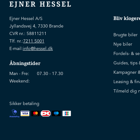
EJNER HESSEL
Bliv kloger
Ejner Hessel A/S
Jyllandsvej 4, 7330 Brande
CVR nr.:
58811211
Brugte biler
Tlf. nr.:
7211 5001
Nye biler
E-mail:
info@hessel.dk
Fordels- & se
Guides, tips 
Åbningstider
Kampagner &
Man - Fre:
07.30 - 17.30
Weekend:
Leasing & fin
Tilmeld dig 
Sikker betaling