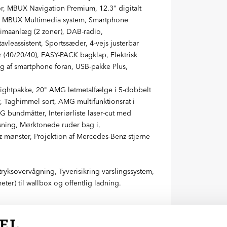
, MBUX Navigation Premium, 12.3" digitalt
m, MBUX Multimedia system, Smartphone
imaanlæg (2 zoner), DAB-radio,
vleassistent, Sportssæder, 4-vejs justerbar
(40/20/40), EASY-PACK bagklap, Elektrisk
g af smartphone foran, USB-pakke Plus,
Nightpakke, 20" AMG letmetalfælge i 5-dobbelt
 Taghimmel sort, AMG multifunktionsrat i
 bundmåtter, Interiørliste laser-cut med
ysning, Mørktonede ruder bag i,
mønster, Projektion af Mercedes-Benz stjerne
yksovervågning, Tyverisikring varslingssystem,
er) til wallbox og offentlig ladning.