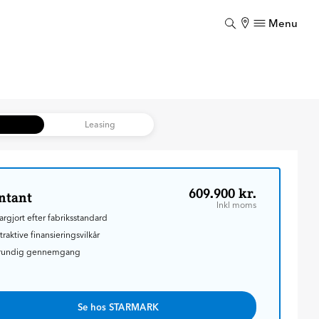
Menu
Luk
Luk
b
Leasing
609.900 kr.
ntant
Inkl moms
argjort efter fabriksstandard
traktive finansieringsvilkår
rundig gennemgang
Se hos STARMARK