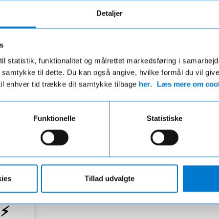
Detaljer
s
g efter fabriksstandarder
Alt samlet ét ste
il statistik, funktionalitet og målrettet markedsføring i samarbej
r mekanisk og kosmetisk klargjort.
Vi hjælper dig med bil, fors
 du samtykke til dette. Du kan også angive, hvilke formål du vil giv
ent se, at bilen har været brugt.
finansiering – nemt og over
til enhver tid trække dit samtykke tilbage
her
.
Læs mere om cook
Funktionelle
Statistiske
ies
Tillad udvalgte
 ⚡