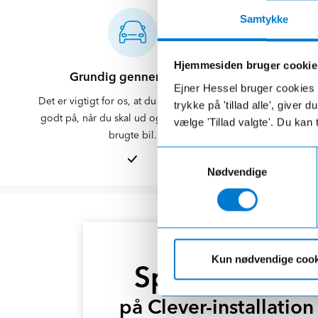
Samtykke
Hjemmesiden bruger cookie
Grundig gennemgang
Klargørin
Ejner Hessel bruger cookies t
Det er vigtigt for os, at du føler dig klædt
Din bil blive
trykke på 'tillad alle', giver
godt på, når du skal ud og nyde din nye
Du kan sjæld
vælge 'Tillad valgte'. Du kan 
brugte bil.
Samtykkevalg
Nødvendige
CLEVER KØBEKAMPAGNE
Kun nødvendige cook
Spar 5.000 kr.
på Clever-installation