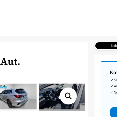
Kø
Aut.
Ko
Kl
At
G
+
5