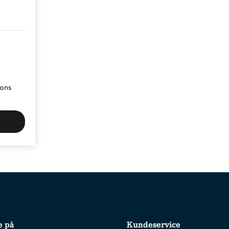
ions
e på
Kundeservice