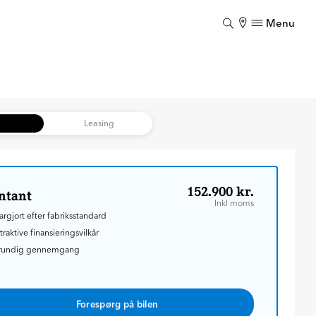
Menu
Luk
Luk
b
Leasing
152.900 kr.
ntant
Inkl moms
argjort efter fabriksstandard
traktive finansieringsvilkår
rundig gennemgang
Forespørg på bilen