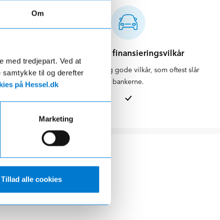
Om
d
Attraktive finansieringsvilkår
de med tredjepart. Ved at
ikring og
Vi kan tilbyde dig gode vilkår, som oftest slår
e samtykke til og derefter
skueligt.
bankerne.
ies på Hessel.dk
Marketing
Tillad alle cookies