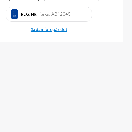
REG. NR.
Forespørg på bilen
DK
Sådan foregår det