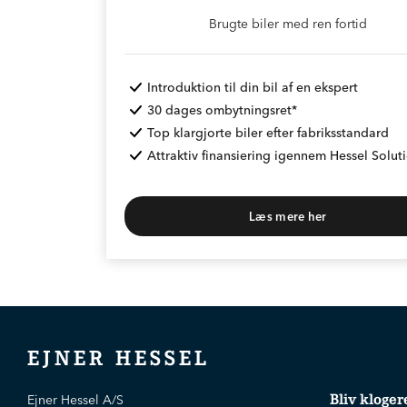
Brugte biler med ren fortid
Introduktion til din bil af en ekspert
30 dages ombytningsret*
Top klargjorte biler efter fabriksstandard
Attraktiv finansiering igennem Hessel Solut
Læs mere her
* Max 1.000 km
EJNER HESSEL
Bliv kloger
Ejner Hessel A/S